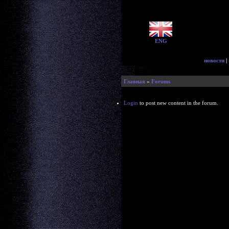
ENG
новости
|
Главная
»
Forums
Login
to post new content in the forum.