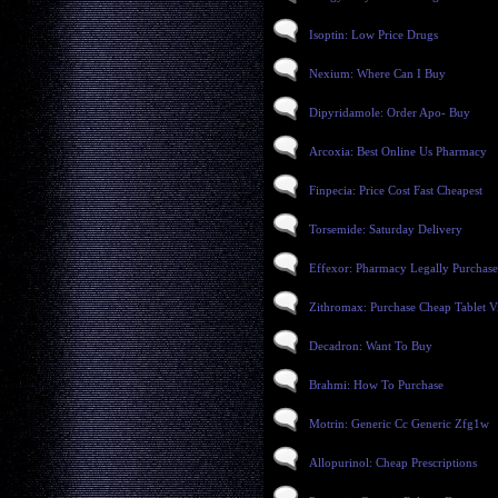
Isoptin: Low Price Drugs
Nexium: Where Can I Buy
Dipyridamole: Order Apo- Buy
Arcoxia: Best Online Us Pharmacy
Finpecia: Price Cost Fast Cheapest
Torsemide: Saturday Delivery
Effexor: Pharmacy Legally Purchase
Zithromax: Purchase Cheap Tablet V
Decadron: Want To Buy
Brahmi: How To Purchase
Motrin: Generic Cc Generic Zfg1w
Allopurinol: Cheap Prescriptions