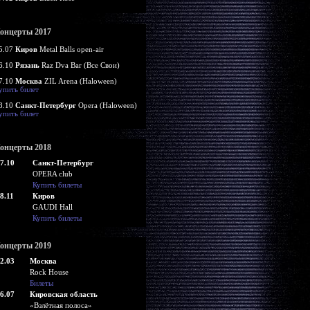
онцерты 2017
5.07
Киров
Metal Balls open-air
6.10
Рязань
Raz Dva Bar (Все Свои)
7.10
Москва
ZIL Arena (Haloween)
упить билет
8.10
Санкт-Петербург
Opera (Haloween)
упить билет
онцерты 2018
7.10
Санкт-Петербург
OPERA club
Купить билеты
8.11
Киров
GAUDI Hall
Купить билеты
онцерты 2019
2.03
Москва
Rock House
Билеты
6.07
Кировская область
«Взлётная полоса»