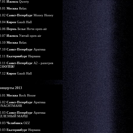
7.01
Ижевск
Qwerty
3.01
Москва
Relax
1.02
Санкт-Петербург
Money Honey
8.04
Киров
Gaudi Hall
6.06
Пермь
Белые Ночи open-air
0.07
Ижевск
Улетай open-air
6.10
Москва
Relax
7.10
Санкт-Петербург
Арктика
2.11
Екатеринбург
Нирвана
0.11
Санкт-Петербург
А2 - разогрев
COOTER
!
7.12
Киров
Gaudi Hall
онцерты 2013
6.01
Москва
Rock House
5.02
Санкт-Петербург
Арктика
/NACHTMAHR
2.03
Санкт-Петербург
Арктика
ЕЛЕЗНЫЙ МАРШ
9.03
Челябинск
OZZ
0.03
Екатеринбург
Нирвана