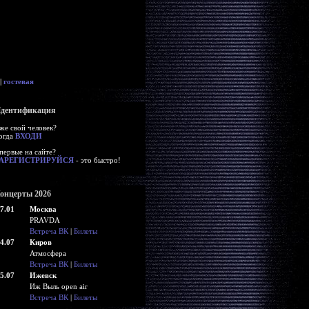
|
гостевая
дентификация
же свой человек?
огда
ВХОДИ
первые на сайте?
АРЕГИСТРИРУЙСЯ
- это быстро!
онцерты 2026
7.01
Москва
PRAVDA
Встреча ВК
|
Билеты
4.07
Киров
Атмосфера
Встреча ВК
|
Билеты
5.07
Ижевск
Иж Выль open air
Встреча ВК
|
Билеты