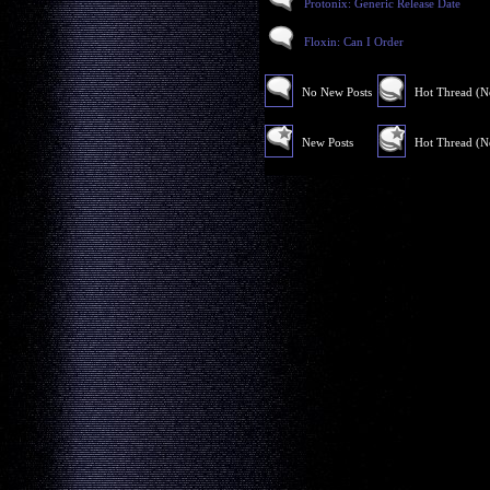
Protonix: Generic Release Date
Floxin: Can I Order
No New Posts
Hot Thread (
New Posts
Hot Thread (