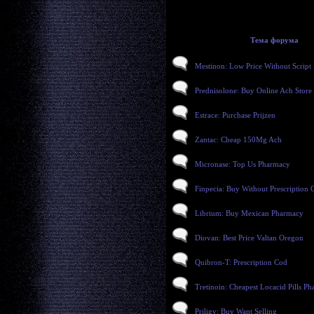
Тема форума
Mestinon: Low Price Without Script
Prednisolone: Buy Online Ach Store
Estrace: Purchase Prijzen
Zantac: Cheap 150Mg Ach
Micronase: Top Us Pharmacy
Finpecia: Buy Without Prescription 
Librium: Buy Mexican Pharmacy
Diovan: Best Price Valtan Oregon
Quibron-T: Prescription Cod
Tretinoin: Cheapest Locacid Pills Ph
Priligy: Buy Want Selling