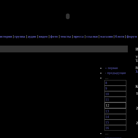
история
|
группа
|
аудио
|
видео
|
фото
|
тексты
|
пресса
|
ссылки
|
магазин
|
блоги
|
форум
И
У
Т
« первая
В
З
‹ предыдущая
…
8
К
9
1
10
11
12
2
13
14
15
2
16
…
следующая ›