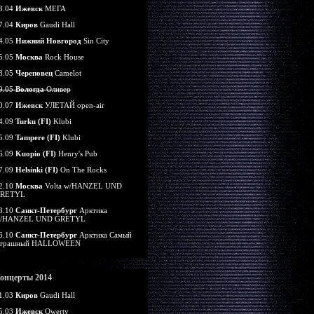
3.04
Ижевск
МЕГА
7.04
Киров
Gaudi Hall
4.05
Нижний Новгород
Sin City
5.05
Москва
Rock House
8.05
Череповец
Camelot
9.05
Вологда
Оливер
0.07
Ижевск
УЛЕТАЙ open-air
4.09
Turku (FI)
Klubi
5.09
Tampere (FI)
Klubi
6.09
Kuopio (FI)
Henry's Pub
7.09
Helsinki (FI)
On The Rocks
2.10
Москва
Volta w/HANZEL UND
RETYL
3.10
Санкт-Петербург
Арктика
/HANZEL UND GRETYL
6.10
Санкт-Петербург
Арктика Самый
трашный HALLOWEEN
онцерты 2014
1.03
Киров
Gaudi Hall
5.03
Ижевск
Qwerty