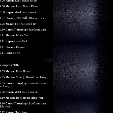
8.06
Рязань
Lexy Dance DJ-set
9.06
Москва
Lexy Dance DJ-set
7.06
Киров
Metal Balls open air
8.07
Ижевск
УЛЕТАЙ 2015 open air
1.08
Уржум
Fire Fuel open air
1.10
Санкт-Петербург
Зал Ожидания
1.11
Москва
Mona Club
3.11
Киров
Gaudi Hall
0.11
Ижевск
Подвал
1.11
Глазов
TBA
онцерты 2016
6.03
Москва
Rock House
5.05
Москва
Volta (c Hanzel und Gretyl)
6.05
Санкт-Петербург
Opera (c Hanzel
nd Gretyl)
5.06
Киров
Metal Balls open-air
8.10
Москва
Rock House (Haloween)
9.10
Санкт-Петербург
Зал Ожидания
Haloween)
7.12
Киров
Black Rose