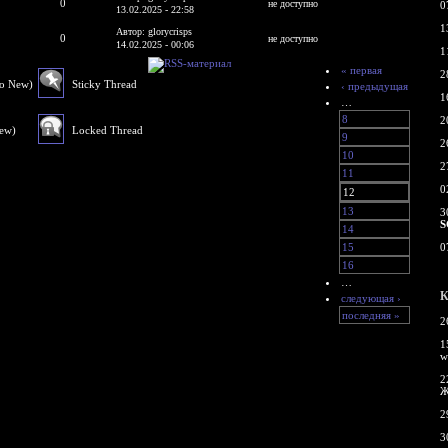
0
не доступно
0
13.02.2025 - 22:58
1
Автор: glorycrisps
0
не доступно
14.02.2025 - 00:06
1
« первая
2
No New)
Sticky Thread
‹ предыдущая
1
…
8
2
New)
Locked Thread
9
2
10
2
11
0
12
13
3
S
14
15
0
16
…
К
следующая ›
последняя »
2
1
w
2
Ж
2
3