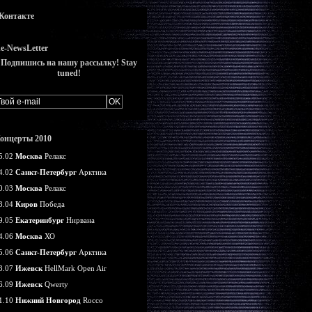
Контакте
e-NewsLetter
Подпишись на нашу рассылку! Stay
tuned!
онцерты 2010
5.02
Москва
Релакс
4.02
Санкт-Петербург
Арктика
0.03
Москва
Релакс
3.04
Киров
Победа
9.05
Екатеринбург
Нирвана
4.06
Москва
ХО
5.06
Санкт-Петербург
Арктика
3.07
Ижевск
HellMark Open Air
6.09
Ижевск
Qwerty
1.10
Нижний Новгород
Rocco