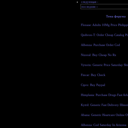
следующая ›
последняя »
Тема форума
Flonase: Adults 10Mg Price Philippi
Quibron-T: Order Cheap Catalog Pill
Albenza: Purchase Order Cod
Nizoral: Buy Cheap No Rx
Vytorin: Generic Price Saturday Shi
Fincar: Buy Check
Cipro: Buy Paypal
Himplasia: Purchase Drugs Fast Arka
Kytril: Generic Fast Delivery Illinois
Abana: Generic Heartcare Online