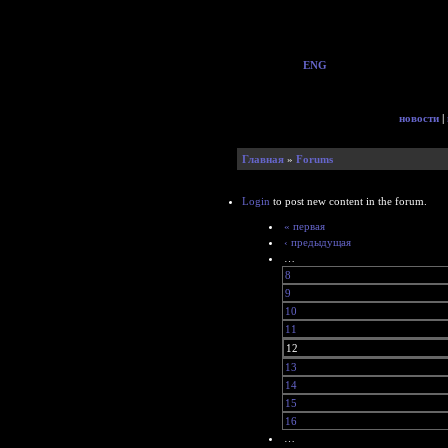
ENG
новости
|
Главная
»
Forums
Login
to post new content in the forum.
« первая
‹ предыдущая
…
8
9
10
11
12
13
14
15
16
…