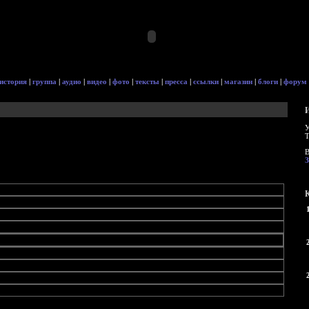
история
|
группа
|
аудио
|
видео
|
фото
|
тексты
|
пресса
|
ссылки
|
магазин
|
блоги
|
форум
И
У
Т
В
З
К
1
2
2