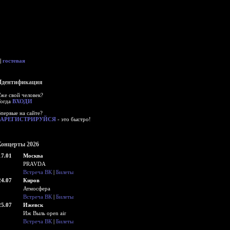
|
гостевая
дентификация
же свой человек?
огда
ВХОДИ
первые на сайте?
АРЕГИСТРИРУЙСЯ
- это быстро!
онцерты 2026
7.01
Москва
PRAVDA
Встреча ВК
|
Билеты
4.07
Киров
Атмосфера
Встреча ВК
|
Билеты
5.07
Ижевск
Иж Выль open air
Встреча ВК
|
Билеты