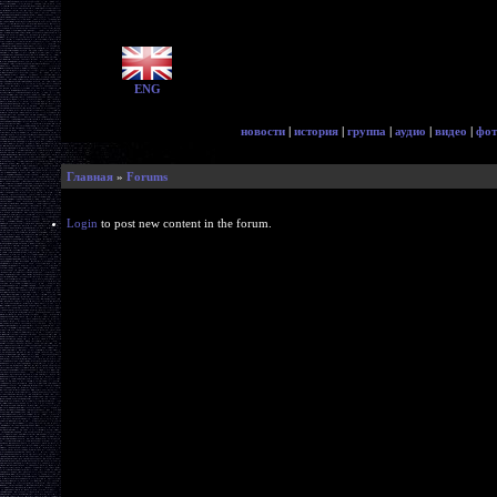
ENG
новости
|
история
|
группа
|
аудио
|
видео
|
фот
Главная
»
Forums
Login
to post new content in the forum.