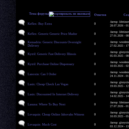
Тема форума
Ответов
Соз
Автор: lifetime
Keflex: Buy Extra
0
28.07.2026 - 01
Автор: lifetime
Keflex: Generic Generic Price Madnr
0
27.01.2026 - 08
Kemadrin: Generic Discounts Overnight
Автор: woodens
0
Delivery
27.02.2025 - 17
Автор: glorycri
Kytril: Generic Fast Delivery Illinois
0
05.03.2025 - 08
Автор: woodens
Kytril: Purchase Online Dispensary
0
10.03.2025 - 02
Автор: woodens
Lanoxin: Can I Order
0
24.11.2024 - 01
Автор: glorycri
Lasix: Cheap Check Las Vegas
0
19.03.2025 - 12
Автор: glorycri
Lasix: Discounted In Internet Delivery
0
14.02.2025 - 14
Автор: lifetime
Lasuna: Where To Buy Next
0
27.07.2026 - 01
Автор: glorycri
Levaquin: Cheap Online Jahovahs Witness
0
10.03.2025 - 05
Автор: glorycri
Levaquin: Much Cost
0
03.12.2024 - 13