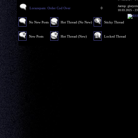
Автор: glorycri
Lorazepam: Order Cod Over
0
18.03.2025 - 23
No New Posts
Hot Thread (No New)
Sticky Thread
New Posts
Hot Thread (New)
Locked Thread