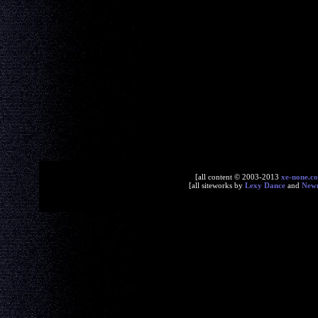
[all content © 2003-2013
xe-none.c
[all siteworks by
Lexy Dance
and
New