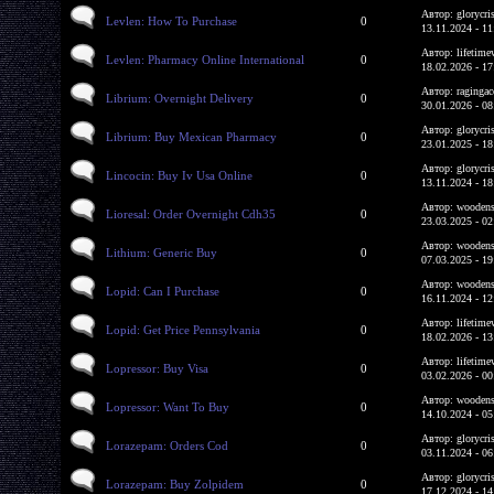
Автор: glorycri
Levlen: How To Purchase
0
13.11.2024 - 11
Автор: lifetime
Levlen: Pharmacy Online International
0
18.02.2026 - 17
Автор: ragingac
Librium: Overnight Delivery
0
30.01.2026 - 08
Автор: glorycri
Librium: Buy Mexican Pharmacy
0
23.01.2025 - 18
Автор: glorycri
Lincocin: Buy Iv Usa Online
0
13.11.2024 - 18
Автор: woodens
Lioresal: Order Overnight Cdh35
0
23.03.2025 - 02
Автор: woodens
Lithium: Generic Buy
0
07.03.2025 - 19
Автор: woodens
Lopid: Can I Purchase
0
16.11.2024 - 12
Автор: lifetime
Lopid: Get Price Pennsylvania
0
18.02.2026 - 13
Автор: lifetime
Lopressor: Buy Visa
0
03.02.2026 - 00
Автор: woodens
Lopressor: Want To Buy
0
14.10.2024 - 05
Автор: glorycri
Lorazepam: Orders Cod
0
03.11.2024 - 06
Автор: glorycri
Lorazepam: Buy Zolpidem
0
17.12.2024 - 14