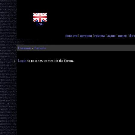
ENG
новости
|
история
|
группа
|
аудио
|
видео
|
фот
Главная
»
Forums
Login
to post new content in the forum.