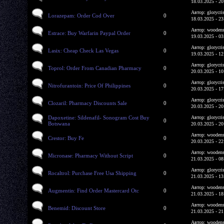
18.03.2025 - 20
Автор: glorycri
Lorazepam: Order Cod Over
0
18.03.2025 - 23
Автор: woodens
Estrace: Buy Warfarin Paypal Order
0
19.03.2025 - 03
Автор: glorycri
Lasix: Cheap Check Las Vegas
0
19.03.2025 - 12
Автор: glorycri
Toprol: Order From Canadian Pharmacy
0
20.03.2025 - 10
Автор: glorycri
Nitrofurantoin: Price Of Philippines
0
20.03.2025 - 17
Автор: glorycri
Clozaril: Pharmacy Discounts Sale
0
20.03.2025 - 20
Dapoxetine: Sildenafil- Sonogram Cost Buy
Автор: glorycri
0
Botswana
20.03.2025 - 20
Автор: woodens
Crestor: Buy Fe
0
20.03.2025 - 22
Автор: woodens
Micronase: Pharmacy Without Script
0
21.03.2025 - 08
Автор: glorycri
Rocaltrol: Purchase Free Usa Shipping
0
21.03.2025 - 13
Автор: woodens
Augmentin: Find Order Mastercard Otc
0
21.03.2025 - 18
Автор: woodens
Benemid: Discount Store
0
21.03.2025 - 21
Автор: woodens