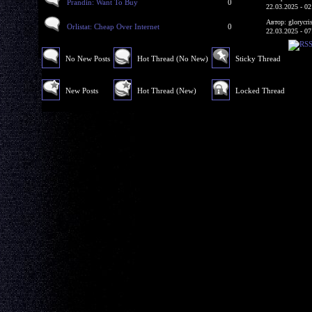
Prandin: Want To Buy
0
22.03.2025 - 02
Автор: glorycri
Orlistat: Cheap Over Internet
0
22.03.2025 - 07
No New Posts
Hot Thread (No New)
Sticky Thread
New Posts
Hot Thread (New)
Locked Thread