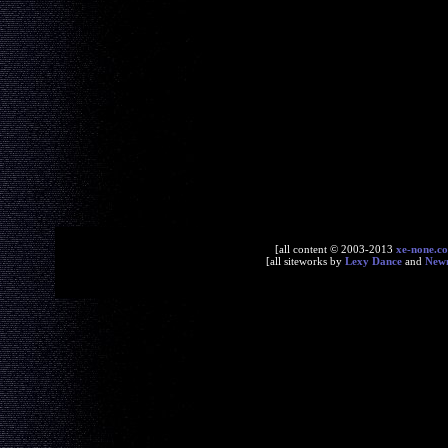
[all content © 2003-2013
xe-none.c
[all siteworks by
Lexy Dance
and
New