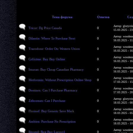
Тема форума
Ответов
Соз
Автор: glorycri
Tricor: Dg Price Canada
0
15.03.2025 - 23
Автор: woodens
Dilantin: Where To Purchase Next
0
16.03.2025 - 11
Автор: woodens
Trazodone: Order Otc Western Union
0
16.03.2025 - 16
Автор: woodens
Cefixime: Buy Buy Online
0
16.03.2025 - 16
Автор: woodens
Imuran: Buy Cheap Canadian Pharmacy
0
16.03.2025 - 18
Автор: woodens
Metformin: Without Prescription Online Shop
0
17.03.2025 - 15
Автор: woodens
Dostinex: Can I Purchase Pharmacy
0
17.03.2025 - 20
Автор: glorycri
Zithromax: Can I Purchase
0
18.03.2025 - 00
Автор: woodens
Florinef: Buy Generic Save Mark
0
18.03.2025 - 05
Автор: woodens
Ambien: Purchase No Prescription
0
18.03.2025 - 10
Автор: woodens
Rivotril: Best Buy Laroxyl
0