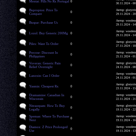
Mentat: Pills No Rx Portugal
0
30.11.2024 - 00
Bupropion: Price To
Автор: glorycri
0
Compare
29.11.2024 - 20
Автор: woodens
Buspar: Purchase Us
0
29.11.2024 - 14
Автор: woodens
Lozol: Buy Generic 200Mg
0
29.11.2024 - 14
Автор: glorycri
Pilex: Want To Order
0
27.11.2024 - 18
Precose: Discount In
Автор: woodens
0
Philippines
25.11.2024 - 01
Voveran: Generic Pain
Автор: glorycri
0
Relief Overnight
24.11.2024 - 08
Автор: woodens
Lanoxin: Can I Order
0
24.11.2024 - 01
Автор: glorycri
Yasmin: Cheapest Rx
0
23.11.2024 - 15
Dramamine: Canadian In
Автор: woodens
0
Wisconsin
22.11.2024 - 21
Nitrazepam: How To Buy
Автор: glorycri
0
Legally
19.11.2024 - 22
Speman: Where To Purchase
Автор: woodens
0
Next
19.11.2024 - 16
Diamox: Z Price Prolonged
Автор: woodens
0
Use
19.11.2024 - 13