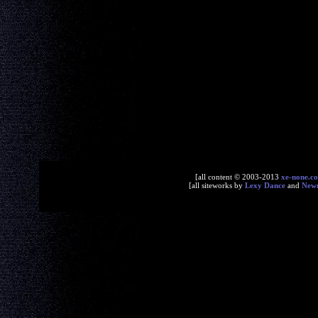
[all content © 2003-2013
xe-none.c
[all siteworks by
Lexy Dance
and
New