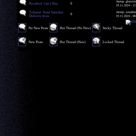
Автор: glorycri
Rocaltrol: Can I Buy
0
19.11.2024 - 11
Trileptal: Need Saturday
Автор: woodens
0
Delivery Arun
19.11.2024 - 08
No New Posts
Hot Thread (No New)
Sticky Thread
New Posts
Hot Thread (New)
Locked Thread