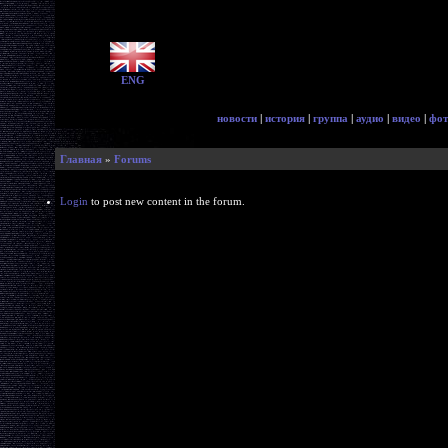
ENG
новости
|
история
|
группа
|
аудио
|
видео
|
фот
Главная
»
Forums
Login
to post new content in the forum.