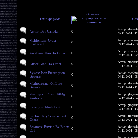
Ответов
Тема форума
Соз
Автор: glorycri
Acivir: Buy Canada
0
09.12.2024 - 12
Meldonium: Order
Автор: woodens
0
Creditcard
09.12.2024 - 03
Автор: woodens
Antabuse: How To Order
0
07.12.2024 - 22
Автор: glorycri
Altace: Want To Order
0
07.12.2024 - 07
Zyvox: Non Prescription
Автор: woodens
0
Generic
06.12.2024 - 08
Methotrexate: On Line
Автор: glorycri
0
Generic
05.12.2024 - 12
Phenergan: Cheap 10Mg
Автор: glorycri
0
Australia
04.12.2024 - 04
Автор: glorycri
Levaquin: Much Cost
0
03.12.2024 - 13
Exelon: Buy Generic Fast
Автор: glorycri
0
Cheap
03.12.2024 - 13
Fosamax: Buying By Fedex
Автор: glorycri
0
Cod
01.12.2024 - 08
Автор: woodens