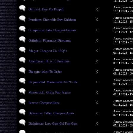
11.11.2024 - 02
Автор: woodens
Omnicef: Buy Via Paypal
0
10.11.2024 - 23
Автор: woodens
Pyridium: Chewable Buy Kirkham
0
10.11.2024 - 15
Автор: woodens
Compazine: Tabs Cheapest Generic
0
10.11.2024 - 12
Автор: woodens
Grifulvin: Pharmacy Discounts
0
10.11.2024 - 02
Автор: woodens
Silagra: Cheapest Uk 46Q3z
0
09.11.2024 - 15
Автор: woodens
Avamigran: How To Purchase
0
09.11.2024 - 05
Автор: woodens
Digoxin: Want To Order
0
09.11.2024 - 00
Автор: woodens
Propranolol: Mastercard Usa No Rx
0
08.11.2024 - 01
Автор: woodens
Minomycin: Order Fast France
0
07.11.2024 - 19
Автор: woodens
Prozac: Cheapest Place
0
07.11.2024 - 16
Автор: woodens
Deltasone: I Want Cheapest Amex
0
07.11.2024 - 16
Автор: glorycri
Diclofenac: Low Cost-Gel Fast Cost
0
07.11.2024 - 05
Автор: glorycri