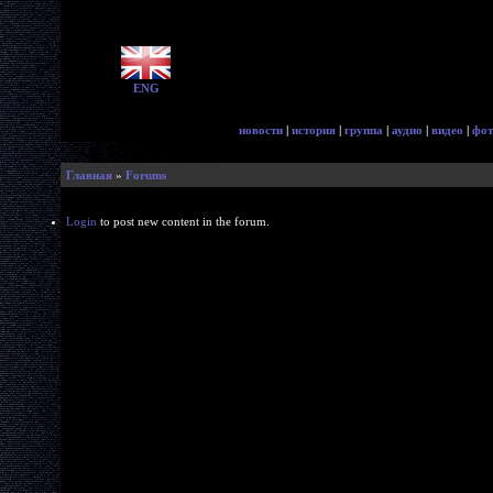
ENG
новости
|
история
|
группа
|
аудио
|
видео
|
фот
Главная
»
Forums
Login
to post new content in the forum.