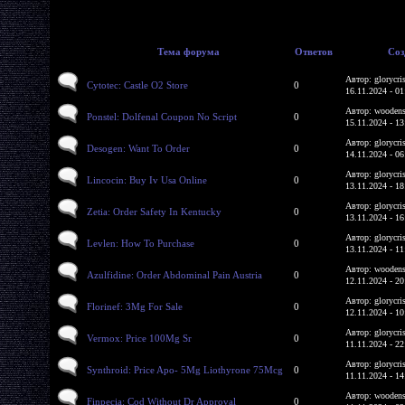
Тема форума
Ответов
Соз
Автор: glorycri
Cytotec: Castle O2 Store
0
16.11.2024 - 01
Автор: woodens
Ponstel: Dolfenal Coupon No Script
0
15.11.2024 - 13
Автор: glorycri
Desogen: Want To Order
0
14.11.2024 - 06
Автор: glorycri
Lincocin: Buy Iv Usa Online
0
13.11.2024 - 18
Автор: glorycri
Zetia: Order Safety In Kentucky
0
13.11.2024 - 16
Автор: glorycri
Levlen: How To Purchase
0
13.11.2024 - 11
Автор: woodens
Azulfidine: Order Abdominal Pain Austria
0
12.11.2024 - 20
Автор: glorycri
Florinef: 3Mg For Sale
0
12.11.2024 - 10
Автор: glorycri
Vermox: Price 100Mg Sr
0
11.11.2024 - 22
Автор: glorycri
Synthroid: Price Apo- 5Mg Liothyrone 75Mcg
0
11.11.2024 - 14
Автор: woodens
Finpecia: Cod Without Dr Approval
0