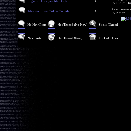
Tegretol: Finlepsin Mail Order
0
05.11.2024 - 18
Автор: woodens
Mestinon: Buy Online On Sale
0
05.11.2024 - 04
No New Posts
Hot Thread (No New)
Sticky Thread
New Posts
Hot Thread (New)
Locked Thread