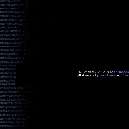
[all content © 2003-2013
xe-none.c
[all siteworks by
Lexy Dance
and
New