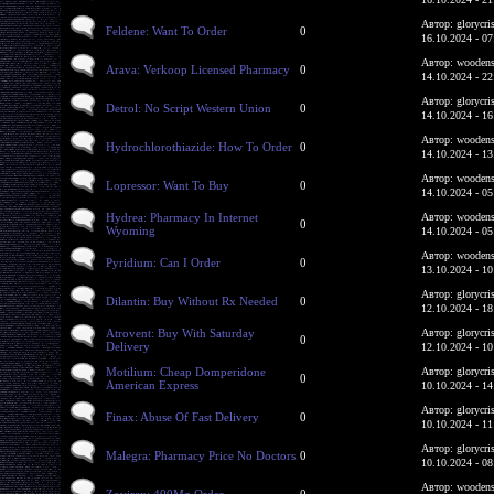
Автор: glorycri
Feldene: Want To Order
0
16.10.2024 - 07
Автор: woodens
Arava: Verkoop Licensed Pharmacy
0
14.10.2024 - 22
Автор: glorycri
Detrol: No Script Western Union
0
14.10.2024 - 16
Автор: woodens
Hydrochlorothiazide: How To Order
0
14.10.2024 - 13
Автор: woodens
Lopressor: Want To Buy
0
14.10.2024 - 05
Hydrea: Pharmacy In Internet
Автор: woodens
0
Wyoming
14.10.2024 - 05
Автор: woodens
Pyridium: Can I Order
0
13.10.2024 - 10
Автор: glorycri
Dilantin: Buy Without Rx Needed
0
12.10.2024 - 18
Atrovent: Buy With Saturday
Автор: glorycri
0
Delivery
12.10.2024 - 10
Motilium: Cheap Domperidone
Автор: glorycri
0
American Express
10.10.2024 - 14
Автор: glorycri
Finax: Abuse Of Fast Delivery
0
10.10.2024 - 11
Автор: glorycri
Malegra: Pharmacy Price No Doctors
0
10.10.2024 - 08
Автор: woodens
Zovirax: 400Mg Order
0