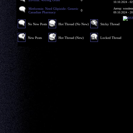
10.10.2024 - 02
Metformin: Need Glipizide- Generic
Автор: woodens
0
Canadian Pharmacy
09.10.2024 - 20
No New Posts
Hot Thread (No New)
Sticky Thread
New Posts
Hot Thread (New)
Locked Thread