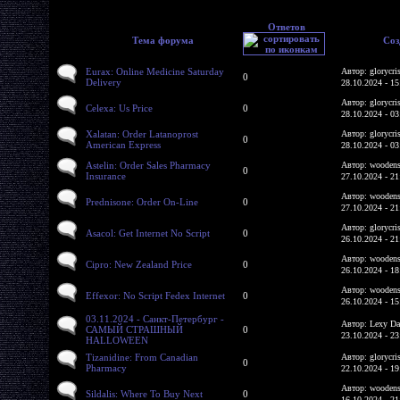
Ответов
Тема форума
Соз
Eurax: Online Medicine Saturday
Автор: glorycri
0
Delivery
28.10.2024 - 15
Автор: glorycri
Celexa: Us Price
0
28.10.2024 - 03
Xalatan: Order Latanoprost
Автор: glorycri
0
American Express
28.10.2024 - 03
Astelin: Order Sales Pharmacy
Автор: woodens
0
Insurance
27.10.2024 - 21
Автор: woodens
Prednisone: Order On-Line
0
27.10.2024 - 21
Автор: glorycri
Asacol: Get Internet No Script
0
26.10.2024 - 21
Автор: woodens
Cipro: New Zealand Price
0
26.10.2024 - 18
Автор: woodens
Effexor: No Script Fedex Internet
0
26.10.2024 - 15
03.11.2024 - Санкт-Петербург -
Автор: Lexy Da
САМЫЙ СТРАШНЫЙ
0
23.10.2024 - 23
HALLOWEEN
Tizanidine: From Canadian
Автор: glorycri
0
Pharmacy
22.10.2024 - 19
Автор: woodens
Sildalis: Where To Buy Next
0
16.10.2024 - 21