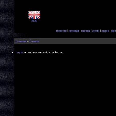
ENG
новости
|
история
|
группа
|
аудио
|
видео
|
фот
Главная
»
Forums
Login
to post new content in the forum.