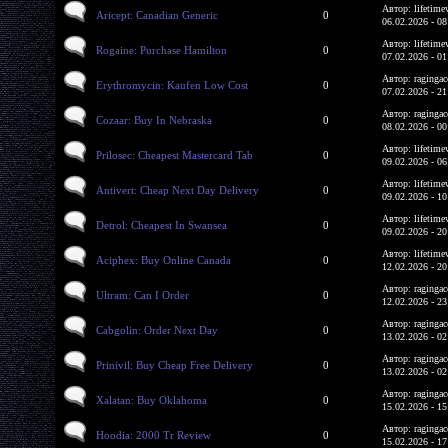
Автор: lifetime
Aricept: Canadian Generic
0
06.02.2026 - 08
Автор: lifetime
Rogaine: Purchase Hamilton
0
07.02.2026 - 01
Автор: ragingac
Erythromycin: Kaufen Low Cost
0
07.02.2026 - 21
Автор: ragingac
Cozaar: Buy In Nebraska
0
08.02.2026 - 00
Автор: lifetime
Prilosec: Cheapest Mastercard Tab
0
09.02.2026 - 06
Автор: lifetime
Antivert: Cheap Next Day Delivery
0
09.02.2026 - 10
Автор: lifetime
Detrol: Cheapest In Swansea
0
09.02.2026 - 20
Автор: lifetime
Aciphex: Buy Online Canada
0
12.02.2026 - 20
Автор: ragingac
Ultram: Can I Order
0
12.02.2026 - 23
Автор: ragingac
Cabgolin: Order Next Day
0
13.02.2026 - 02
Автор: ragingac
Prinivil: Buy Cheap Free Delivery
0
13.02.2026 - 02
Автор: ragingac
Xalatan: Buy Oklahoma
0
15.02.2026 - 15
Автор: ragingac
Hoodia: 2000 Tr Review
0
15.02.2026 - 17