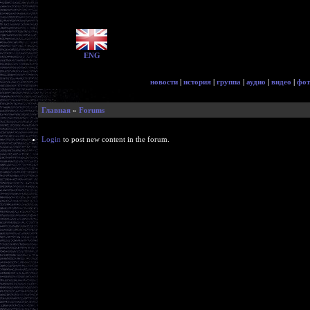
ENG
новости
|
история
|
группа
|
аудио
|
видео
|
фот
Главная
»
Forums
Login
to post new content in the forum.