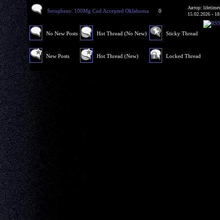
Автор: lifetime
Serophene: 100Mg Cod Accepted Oklahoma
0
15.02.2026 - 18
No New Posts
Hot Thread (No New)
Sticky Thread
New Posts
Hot Thread (New)
Locked Thread