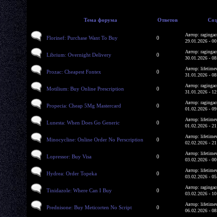
Тема форума
Ответов
Соз
Автор: ragingac
Florinef: Purchase Want To Buy
0
29.01.2026 - 00
Автор: ragingac
Librium: Overnight Delivery
0
30.01.2026 - 08
Автор: lifetime
Prozac: Cheapest Fontex
0
31.01.2026 - 08
Автор: ragingac
Motilium: Buy Online Prescription
0
31.01.2026 - 12
Автор: ragingac
Propecia: Cheap 5Mg Mastercard
0
01.02.2026 - 09
Автор: lifetime
Lunesta: When Does Go Generic
0
01.02.2026 - 21
Автор: lifetime
Minocycline: Online Order No Perscription
0
02.02.2026 - 21
Автор: lifetime
Lopressor: Buy Visa
0
03.02.2026 - 00
Автор: lifetime
Hydrea: Order Topeka
0
03.02.2026 - 05
Автор: ragingac
Tinidazole: Where Can I Buy
0
03.02.2026 - 10
Автор: lifetime
Prednisone: Buy Meticorten No Script
0
06.02.2026 - 08