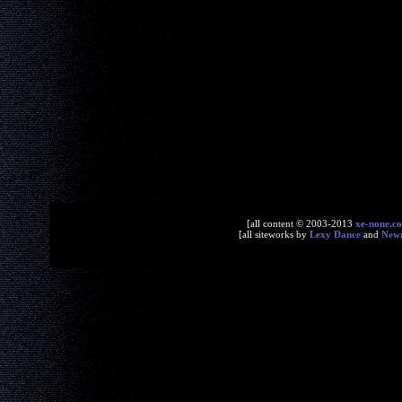
[all content © 2003-2013
xe-none.c
[all siteworks by
Lexy Dance
and
New