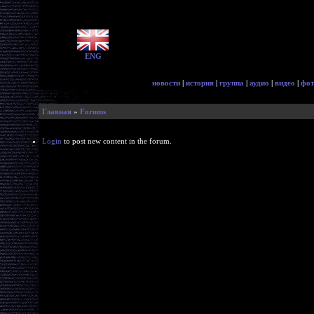
ENG
новости
|
история
|
группа
|
аудио
|
видео
|
фот
Главная
»
Forums
Login
to post new content in the forum.