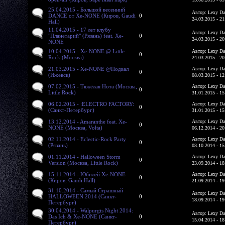
25.04.2015 - Большой весенний
Автор: Lexy Da
DANCE от Xe-NONE (Киров, Gaudi
0
24.03.2015 - 21
Hall)
11.04.2015 - 17 лет клубу
Автор: Lexy Da
"Планетарий" (Рязань) feat. Xe-
0
24.03.2015 - 20
NONE
10.04.2015 - Xe-NONE @ Little
Автор: Lexy Da
0
Rock (Москва)
24.03.2015 - 20
21.03.2015 - Xe-NONE @Подвал
Автор: Lexy Da
0
(Ижевск)
08.03.2015 - 12
07.02.2015 - Тяжёлая Нота (Москва,
Автор: Lexy Da
0
Little Rock)
31.01.2015 - 15
06.02.2015 - :ELECTRO FACTORY:
Автор: Lexy Da
0
(Санкт-Петербург)
31.01.2015 - 15
13.12.2014 - Amaranthe feat. Xe-
Автор: Lexy Da
0
NONE (Москва, Volta)
06.12.2014 - 20
02.11.2014 - Eclectic-Rock Party
Автор: Lexy Da
0
(Рязань)
03.10.2014 - 15
01.11.2014 - Halloween Storm
Автор: Lexy Da
0
Version (Москва, Little Rock)
23.09.2014 - 18
15.11.2014 - Юбилей Xe-NONE
Автор: Lexy Da
0
(Киров, Gaudi Hall)
21.09.2014 - 19
31.10.2014 - Самый Страшный
Автор: Lexy Da
HALLOWEEN 2014 (Санкт-
0
18.09.2014 - 19
Петербург)
30.04.2014 - Walpurgis Night 2014:
Автор: Lexy Da
Das Ich & Xe-NONE (Санкт-
0
15.04.2014 - 18
Петербург)