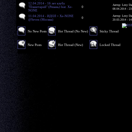
12.04.2014 - 16 лет клубу
Автор: Lexy Da
"Планетарий" (Рязань) feat. Xe-
0
08.04.2014 - 23
NONE
11.04.2014 - ИДОЛ + Xe-NONE
Автор: Lexy Da
0
@Seven (Москва)
20.03.2014 - 14
No New Posts
Hot Thread (No New)
Sticky Thread
New Posts
Hot Thread (New)
Locked Thread