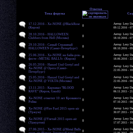
Ответов
Тема форума
Соз
17.12.2016 - Xe-NONE @BlackRose
Автор: Lexy Da
0
(Киров)
09.12.2016 - 07
28.10.2016 - HALLOWEEN:
Автор: Lexy Da
0
Clubbers from Hell (Москва)
18.10.2016 - 07
29.10.2016 - Самый Страшный
Автор: Lexy Da
0
HALLOWEEN (Санкт-Петербург)
08.10.2016 - 09
25.06.2016 - Xe-NONE на байк-рок-
Автор: Lexy Da
0
фесте «METAL BALLS» (Киров)
18.06.2016 - 22
26.05.2016 - Hanzel Und Gretyl and
Автор: Lexy Da
Xe-NONE @ Opera (Санкт-
0
22.05.2016 - 18
Петербург)
25.05.2016 - Hanzel Und Gretyl and
Автор: Lexy Da
0
Xe-NONE @ VOLTA (Москва)
22.05.2016 - 00
13.11.2015 - Карнавал "BLOOD
Автор: Lexy Da
0
RAVE" (Киров, Gaudi)
06.11.2015 - 21
Xe-NONE отметит 10 лет Кровавого
Автор: Lexy Da
0
Рэйва
07.10.2015 - 08
Xe-NONE @Fire Fuel 2015 open-air
Автор: Lexy Da
0
(Уржум)
30.07.2015 - 19
Xe-NONE @Улетай 2015 open-air
Автор: Lexy Da
0
(Удмуртия)
17.07.2015 - 16
27.06.2015 - Xe-NONE @Metal Balls
Автор: Lexy Da
0
open-air (Киров, Заречный парк)
13.06.2015 - 09