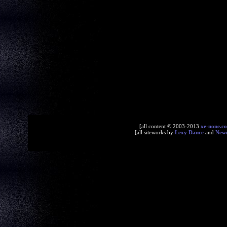
[all content © 2003-2013
xe-none.c
[all siteworks by
Lexy Dance
and
New