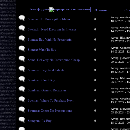
Тема форума
Ответов
Соз
Автор: woodens
Sinemet: No Prescription Idaho
0
18.02.2025 - 03
Автор: woodens
Skelaxin: Need Discount In Internet
0
14.03.2025 - 19
Автор: lifetime
Slimex: Buy With No Prescriptin
0
23.07.2026 - 22
Автор: woodens
Slimex: Want To Buy
0
14.03.2025 - 12
Автор: glorycri
Soma: Delivery No Prescription Cheap
0
09.03.2025 - 07
Автор: woodens
Sominex: Buy Acid Tablets
0
10.12.2024 - 17
Автор: lifetime
Sominex: Can I Buy
0
26.07.2026 - 15
Автор: woodens
Sominex: Generic Decapryn
0
08.03.2025 - 05
Автор: woodens
Speman: Where To Purchase Next
0
19.11.2024 - 16
Автор: glorycri
Strattera: Cheap No Prescriptions
0
05.10.2024 - 23
Автор: lifetime
Sumycin: Rx Buy
0
15.07.2026 - 00
Автор: glorycri