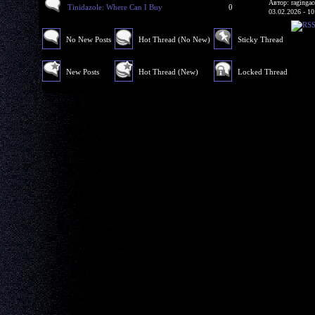
Автор: ragingac
Tinidazole: Where Can I Buy
0
03.02.2026 - 10
No New Posts
Hot Thread (No New)
Sticky Thread
New Posts
Hot Thread (New)
Locked Thread