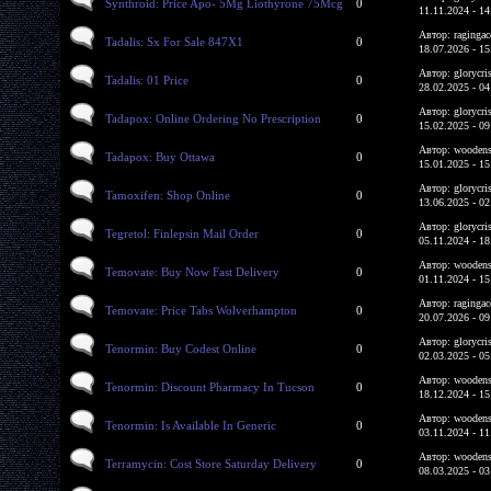
Synthroid: Price Apo- 5Mg Liothyrone 75Mcg
0
11.11.2024 - 14
Автор: ragingac
Tadalis: Sx For Sale 847X1
0
18.07.2026 - 15
Автор: glorycri
Tadalis: 01 Price
0
28.02.2025 - 04
Автор: glorycri
Tadapox: Online Ordering No Prescription
0
15.02.2025 - 09
Автор: woodens
Tadapox: Buy Ottawa
0
15.01.2025 - 15
Автор: glorycri
Tamoxifen: Shop Online
0
13.06.2025 - 02
Автор: glorycri
Tegretol: Finlepsin Mail Order
0
05.11.2024 - 18
Автор: woodens
Temovate: Buy Now Fast Delivery
0
01.11.2024 - 15
Автор: ragingac
Temovate: Price Tabs Wolverhampton
0
20.07.2026 - 09
Автор: glorycri
Tenormin: Buy Codest Online
0
02.03.2025 - 05
Автор: woodens
Tenormin: Discount Pharmacy In Tucson
0
18.12.2024 - 15
Автор: woodens
Tenormin: Is Available In Generic
0
03.11.2024 - 11
Автор: woodens
Terramycin: Cost Store Saturday Delivery
0
08.03.2025 - 03