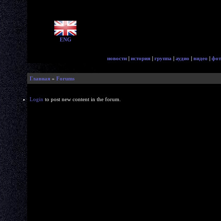
ENG
новости
|
история
|
группа
|
аудио
|
видео
|
фот
Главная
»
Forums
Login
to post new content in the forum.