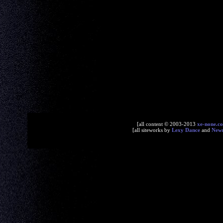
[all content © 2003-2013
xe-none.c
[all siteworks by
Lexy Dance
and
New