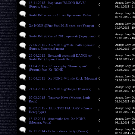
13.11.2015 - Карнавал "BLOOD RAVE"
Автор: Lexy Da
0
(Киров, Gaudi)
06.11.2015 - 21
Автор: Lexy Da
Xe-NONE отметит 10 лет Кровавого Рэйва
0
07.10.2015 - 08
Автор: Lexy Da
Xe-NONE @Fire Fuel 2015 open-air (Уржум)
0
30.07.2015 - 19
Автор: Lexy Da
Xe-NONE @Улетай 2015 open-air (Удмуртия)
0
17.07.2015 - 16
27.06.2015 - Xe-NONE @Metal Balls open-air
Автор: Lexy Da
0
(Киров, Заречный парк)
13.06.2015 - 09
25.04.2015 - Большой весенний DANCE от
Автор: Lexy Da
0
Xe-NONE (Киров, Gaudi Hall)
24.03.2015 - 21
11.04.2015 - 17 лет клубу "Планетарий"
Автор: Lexy Da
0
(Рязань) feat. Xe-NONE
24.03.2015 - 20
Автор: Lexy Da
10.04.2015 - Xe-NONE @ Little Rock (Москва)
0
24.03.2015 - 20
Автор: Lexy Da
21.03.2015 - Xe-NONE @Подвал (Ижевск)
0
08.03.2015 - 12
07.02.2015 - Тяжёлая Нота (Москва, Little
Автор: Lexy Da
0
Rock)
31.01.2015 - 15
06.02.2015 - :ELECTRO FACTORY: (Санкт-
Автор: Lexy Da
0
Петербург)
31.01.2015 - 15
13.12.2014 - Amaranthe feat. Xe-NONE
Автор: Lexy Da
0
(Москва, Volta)
06.12.2014 - 20
Автор: Lexy Da
02.11.2014 - Eclectic-Rock Party (Рязань)
0
03.10.2014 - 15