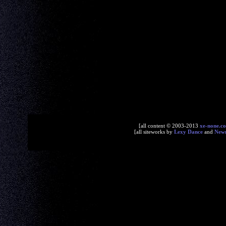
[all content © 2003-2013
xe-none.c
[all siteworks by
Lexy Dance
and
New