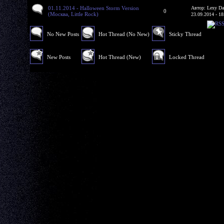
01.11.2014 - Halloween Storm Version
Автор: Lexy Da
0
(Москва, Little Rock)
23.09.2014 - 18
No New Posts
Hot Thread (No New)
Sticky Thread
New Posts
Hot Thread (New)
Locked Thread