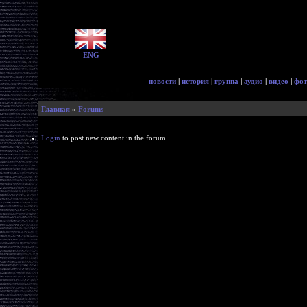
ENG
новости
|
история
|
группа
|
аудио
|
видео
|
фот
Главная
»
Forums
Login
to post new content in the forum.