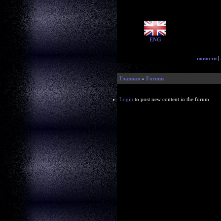
ENG
новости
|
Главная
»
Forums
Login
to post new content in the forum.