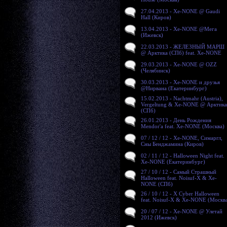
27.04.2013 - Xe-NONE @ Gaudi
Hall (Киров)
13.04.2013 - Xe-NONE @Мега
(Ижевск)
22.03.2013 - ЖЕЛЕЗНЫЙ МАРШ
@ Арктика (СПб) feat. Xe-NONE
29.03.2013 - Xe-NONE @ OZZ
(Челябинск)
30.03.2013 - Xe-NONE и друзья
@Нирвана (Екатеринбург)
15.02.2013 - Nachtmahr (Austria),
Vergeltung & Xe-NONE @ Арктика
(СПб)
26.01.2013 - День Рождения
Mendor'a feat. Xe-NONE (Москва)
07 / 12 / 12 - Xe-NONE, Симаргл,
Сны Бенджамина (Киров)
02 / 11 / 12 - Halloween Night feat.
Xe-NONE (Екатеринбург)
27 / 10 / 12 - Самый Страшный
Halloween feat. Noisuf-X & Xe-
NONE (СПб)
26 / 10 / 12 - X Cyber Halloween
feat. Noisuf-X & Xe-NONE (Москв
20 / 07 / 12 - Xe-NONE @ Улетай
2012 (Ижевск)