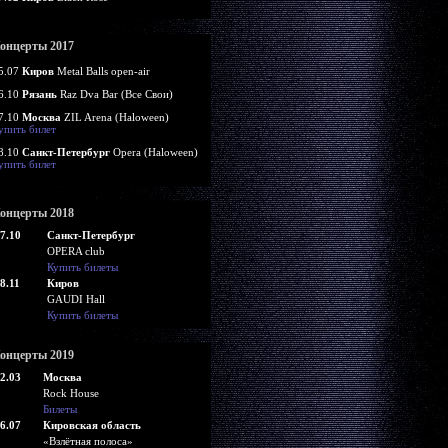
онцерты 2017
5.07
Киров
Metal Balls open-air
6.10
Рязань
Raz Dva Bar (Все Свои)
7.10
Москва
ZIL Arena (Haloween)
упить билет
8.10
Санкт-Петербург
Opera (Haloween)
упить билет
онцерты 2018
7.10
Санкт-Петербург
OPERA club
Купить билеты
8.11
Киров
GAUDI Hall
Купить билеты
онцерты 2019
2.03
Москва
Rock House
Билеты
6.07
Кировская область
«Взлётная полоса»