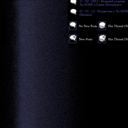
11 / 02 / 2012 - Большой сольник
Xe-NONE в Санкт-Петербурге
07 / 01 / 12 - Рождество с Xe-NON
(Ижевск)
No New Posts
Hot Thread (
New Posts
Hot Thread (