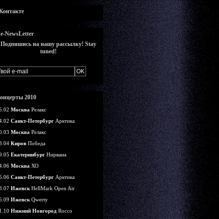
Контакте
e-NewsLetter
Подпишись на нашу рассылку! Stay
tuned!
онцерты 2010
5.02
Москва
Релакс
4.02
Санкт-Петербург
Арктика
0.03
Москва
Релакс
3.04
Киров
Победа
9.05
Екатеринбург
Нирвана
4.06
Москва
ХО
5.06
Санкт-Петербург
Арктика
3.07
Ижевск
HellMark Open Air
6.09
Ижевск
Qwerty
1.10
Нижний Новгород
Rocco