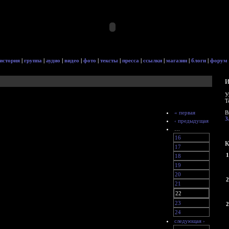
история
|
группа
|
аудио
|
видео
|
фото
|
тексты
|
пресса
|
ссылки
|
магазин
|
блоги
|
форум
И
У
Т
« первая
В
З
‹ предыдущая
…
16
К
17
1
18
19
20
2
21
22
23
2
24
следующая ›