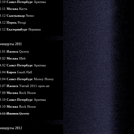
0.10
Санкт-Петербург
Арктика
6.11
Москва
Каста
8.12
Сыктывкар
Nemo
4.12
Пермь
Pirogi
5.12
Екатеринбург
Нирвана
онцерты 2011
1.01
Ижевск
Qwerty
3.02
Москва
Hleb
4.02
Санкт-Петербург
Арктика
6.04
Киров
Gaudi Hall
0.04
Санкт-Петербург
Money Honey
0.07
Ижевск
Улетай 2011 open-air
7.09
Москва
Rock House
8.10
Санкт-Петербург
Арктика
9.10
Москва
Rock House
6.11
Ижевск
Qwerty
онцерты 2012