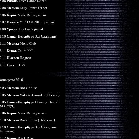
8.06
Рязань
Lexy Dance DJ-set
9.06
Москва
Lexy Dance DJ-set
7.06
Киров
Metal Balls open air
8.07
Ижевск
УЛЕТАЙ 2015 open air
1.08
Уржум
Fire Fuel open air
1.10
Санкт-Петербург
Зал Ожидания
1.11
Москва
Mona Club
3.11
Киров
Gaudi Hall
0.11
Ижевск
Подвал
1.11
Глазов
TBA
онцерты 2016
6.03
Москва
Rock House
5.05
Москва
Volta (c Hanzel und Gretyl)
6.05
Санкт-Петербург
Opera (c Hanzel
nd Gretyl)
5.06
Киров
Metal Balls open-air
8.10
Москва
Rock House (Haloween)
9.10
Санкт-Петербург
Зал Ожидания
Haloween)
7.12
Киров
Black Rose