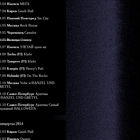
3.04
Ижевск
МЕГА
7.04
Киров
Gaudi Hall
4.05
Нижний Новгород
Sin City
5.05
Москва
Rock House
8.05
Череповец
Camelot
9.05
Вологда
Оливер
0.07
Ижевск
УЛЕТАЙ open-air
4.09
Turku (FI)
Klubi
5.09
Tampere (FI)
Klubi
6.09
Kuopio (FI)
Henry's Pub
7.09
Helsinki (FI)
On The Rocks
2.10
Москва
Volta w/HANZEL UND
RETYL
3.10
Санкт-Петербург
Арктика
/HANZEL UND GRETYL
6.10
Санкт-Петербург
Арктика Самый
трашный HALLOWEEN
онцерты 2014
1.03
Киров
Gaudi Hall
5.03
Ижевск
Qwerty