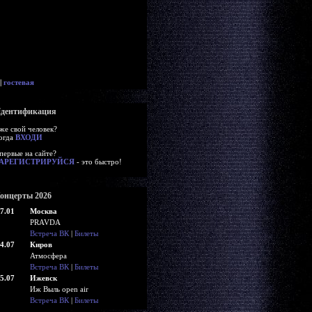
|
гостевая
дентификация
же свой человек?
огда
ВХОДИ
первые на сайте?
АРЕГИСТРИРУЙСЯ
- это быстро!
онцерты 2026
7.01
Москва
PRAVDA
Встреча ВК
|
Билеты
4.07
Киров
Атмосфера
Встреча ВК
|
Билеты
5.07
Ижевск
Иж Выль open air
Встреча ВК
|
Билеты