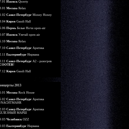
7.01
Ижевск
Qwerty
3.01
Москва
Relax
1.02
Санкт-Петербург
Money Honey
8.04
Киров
Gaudi Hall
6.06
Пермь
Белые Ночи open-air
0.07
Ижевск
Улетай open-air
6.10
Москва
Relax
7.10
Санкт-Петербург
Арктика
2.11
Екатеринбург
Нирвана
0.11
Санкт-Петербург
А2 - разогрев
COOTER
!
7.12
Киров
Gaudi Hall
онцерты 2013
6.01
Москва
Rock House
5.02
Санкт-Петербург
Арктика
/NACHTMAHR
2.03
Санкт-Петербург
Арктика
ЕЛЕЗНЫЙ МАРШ
9.03
Челябинск
OZZ
0.03
Екатеринбург
Нирвана