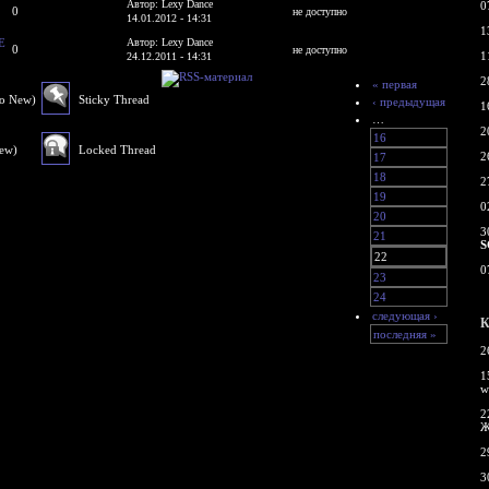
Автор: Lexy Dance
0
0
не доступно
14.01.2012 - 14:31
1
E
Автор: Lexy Dance
0
не доступно
1
24.12.2011 - 14:31
2
« первая
No New)
Sticky Thread
‹ предыдущая
1
…
2
16
New)
Locked Thread
2
17
18
2
19
0
20
3
21
S
22
0
23
24
следующая ›
К
последняя »
2
1
w
2
Ж
2
3