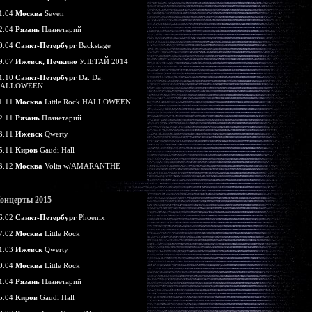
1.04
Москва
Seven
2.04
Рязань
Планетарий
0.04
Санкт-Петербург
Backstage
9.07
Ижевск, Нечкино
УЛЕТАЙ 2014
1.10
Санкт-Петербург
Da: Da:
ALLOWEEN
1.11
Москва
Little Rock HALLOWEEN
2.11
Рязань
Планетарий
8.11
Ижевск
Qwerty
5.11
Киров
Gaudi Hall
3.12
Москва
Volta w/AMARANTHE
онцерты 2015
6.02
Санкт-Петербург
Phoenix
7.02
Москва
Little Rock
1.03
Ижевск
Qwerty
0.04
Москва
Little Rock
1.04
Рязань
Планетарий
5.04
Киров
Gaudi Hall