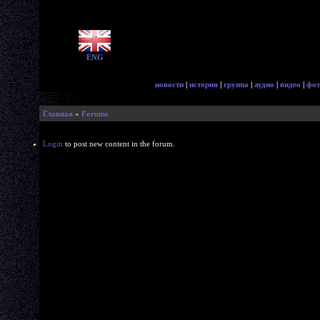
ENG
новости
|
история
|
группа
|
аудио
|
видео
|
фот
Главная
»
Forums
Login
to post new content in the forum.