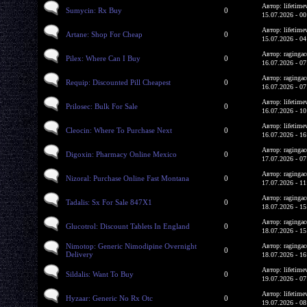
Автор: lifetime
Sumycin: Rx Buy
0
15.07.2026 - 00
Автор: lifetime
Artane: Shop For Cheap
0
15.07.2026 - 04
Автор: ragingac
Pilex: Where Can I Buy
0
16.07.2026 - 07
Автор: ragingac
Requip: Discounted Pill Cheapest
0
16.07.2026 - 07
Автор: lifetime
Prilosec: Bulk For Sale
0
16.07.2026 - 10
Автор: lifetime
Cleocin: Where To Purchase Next
0
16.07.2026 - 16
Автор: ragingac
Digoxin: Pharmacy Online Mexico
0
17.07.2026 - 07
Автор: ragingac
Nizoral: Purchase Online Fast Montana
0
17.07.2026 - 11
Автор: ragingac
Tadalis: Sx For Sale 847X1
0
18.07.2026 - 15
Автор: ragingac
Glucotrol: Discount Tablets In England
0
18.07.2026 - 15
Nimotop: Generic Nimodipine Overnight
Автор: ragingac
0
Delivery
18.07.2026 - 16
Автор: lifetime
Sildalis: Want To Buy
0
19.07.2026 - 07
Автор: lifetime
Hyzaar: Generic No Rx Otc
0
19.07.2026 - 08