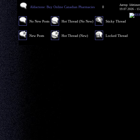
Автор: lifetime
Aldactone: Buy Online Canadian Pharmacies
0
19.07.2026 - 15
No New Posts
Hot Thread (No New)
Sticky Thread
New Posts
Hot Thread (New)
Locked Thread