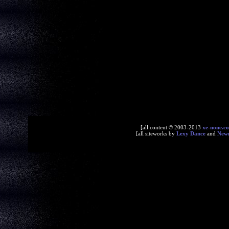
[all content © 2003-2013
xe-none.c
[all siteworks by
Lexy Dance
and
New