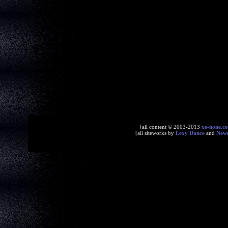
[all content © 2003-2013
xe-none.c
[all siteworks by
Lexy Dance
and
New