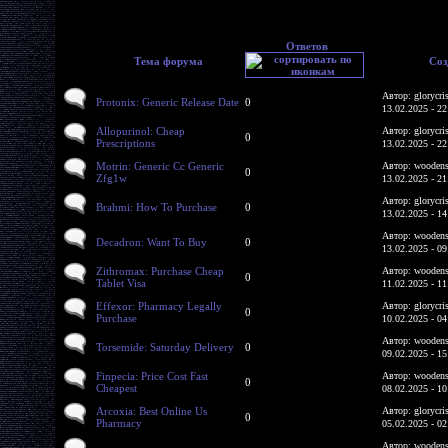
Ответов
Тема форума
Соз
Автор: glorycri
Protonix: Generic Release Date
0
13.02.2025 - 22
Allopurinol: Cheap
Автор: glorycri
0
Prescriptions
13.02.2025 - 22
Motrin: Generic Cc Generic
Автор: woodens
0
Zfg1w
13.02.2025 - 21
Автор: glorycri
Brahmi: How To Purchase
0
13.02.2025 - 14
Автор: woodens
Decadron: Want To Buy
0
13.02.2025 - 09
Zithromax: Purchase Cheap
Автор: woodens
0
Tablet Visa
11.02.2025 - 11
Effexor: Pharmacy Legally
Автор: glorycri
0
Purchase
10.02.2025 - 04
Автор: woodens
Torsemide: Saturday Delivery
0
09.02.2025 - 15
Finpecia: Price Cost Fast
Автор: woodens
0
Cheapest
08.02.2025 - 10
Arcoxia: Best Online Us
Автор: glorycri
0
Pharmacy
05.02.2025 - 02
Автор: woodens