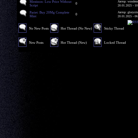
Mestinon: Low Price Without
Автор: woodens
0
Script
20.01.2025 - 10
Pariet: Buy 20Mg Complete
Автор: glorycri
0
Mint
20.01.2025 - 06
No New Posts
Hot Thread (No New)
Sticky Thread
New Posts
Hot Thread (New)
Locked Thread