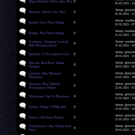
Dipyridamole: Order Apo- Buy
0
02.02.2025 - 13
Автор: glorycri
Nexium: Where Can I Buy
0
01.02.2025 - 11
Автор: woodens
Isoptin: Low Price Drugs
0
01.02.2025 - 07
Автор: woodens
Priligy: Buy Want Selling
0
31.01.2025 - 23
Tretinoin: Cheapest Locacid
Автор: woodens
0
Pills Pharmaceutical
31.01.2025 - 16
Автор: glorycri
Quibron-T: Prescription Cod
0
28.01.2025 - 11
Diovan: Best Price Valtan
Автор: glorycri
0
Oregon
28.01.2025 - 05
Librium: Buy Mexican
Автор: glorycri
0
Pharmacy
23.01.2025 - 18
Finpecia: Buy Without
Автор: glorycri
0
Prescription Online
22.01.2025 - 02
Автор: glorycri
Micronase: Top Us Pharmacy
0
21.01.2025 - 14
Автор: glorycri
Zantac: Cheap 150Mg Ach
0
21.01.2025 - 10
Автор: glorycri
Estrace: Purchase Prijzen
0
21.01.2025 - 03
Prednisolone: Buy Online Ach
Автор: glorycri
0
Store
20.01.2025 - 14