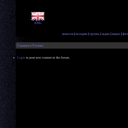
ENG
новости
|
история
|
группа
|
аудио
|
видео
|
фот
Главная
»
Forums
Login
to post new content in the forum.