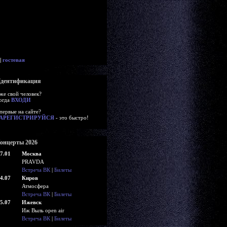
|
гостевая
дентификация
же свой человек?
огда
ВХОДИ
первые на сайте?
АРЕГИСТРИРУЙСЯ
- это быстро!
онцерты 2026
7.01
Москва
PRAVDA
Встреча ВК
|
Билеты
4.07
Киров
Атмосфера
Встреча ВК
|
Билеты
5.07
Ижевск
Иж Выль open air
Встреча ВК
|
Билеты