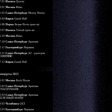
7.01
Ижевск
Qwerty
3.01
Москва
Relax
1.02
Санкт-Петербург
Money Honey
8.04
Киров
Gaudi Hall
6.06
Пермь
Белые Ночи open-air
0.07
Ижевск
Улетай open-air
6.10
Москва
Relax
7.10
Санкт-Петербург
Арктика
2.11
Екатеринбург
Нирвана
0.11
Санкт-Петербург
А2 - разогрев
COOTER
!
7.12
Киров
Gaudi Hall
онцерты 2013
6.01
Москва
Rock House
5.02
Санкт-Петербург
Арктика
/NACHTMAHR
2.03
Санкт-Петербург
Арктика
ЕЛЕЗНЫЙ МАРШ
9.03
Челябинск
OZZ
0.03
Екатеринбург
Нирвана