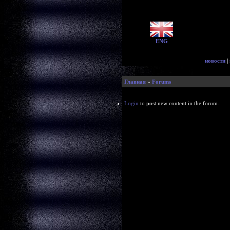
ENG
новости
|
Главная
»
Forums
Login
to post new content in the forum.