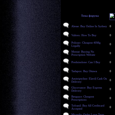
Тема форума
Alesse: Buy Online In Sydney
0
Valtrex: How To Buy
0
Prilosec: Cheapest 40Mg
0
Legally
Mentat: Buying No
0
Prescription Website
Prednisolone: Can I Buy
0
Tadapox: Buy Ottawa
0
Amitriptyline: Elavil| Cash On
0
Delivery
Glucovance: Buy Express
0
Delivery
Betapace: Cheapest
0
Prescriptions
Tofranil: Buy All Creditcard
0
Accepted
Micardis: Order Long Term