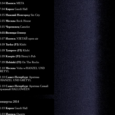
3.04
Ижевск
МЕГА
7.04
Киров
Gaudi Hall
4.05
Нижний Новгород
Sin City
5.05
Москва
Rock House
8.05
Череповец
Camelot
9.05
Вологда
Оливер
0.07
Ижевск
УЛЕТАЙ open-air
4.09
Turku (FI)
Klubi
5.09
Tampere (FI)
Klubi
6.09
Kuopio (FI)
Henry's Pub
7.09
Helsinki (FI)
On The Rocks
2.10
Москва
Volta w/HANZEL UND
RETYL
3.10
Санкт-Петербург
Арктика
/HANZEL UND GRETYL
6.10
Санкт-Петербург
Арктика Самый
трашный HALLOWEEN
онцерты 2014
1.03
Киров
Gaudi Hall
5.03
Ижевск
Qwerty