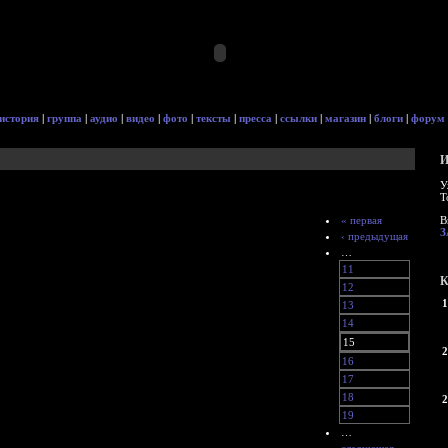
история
|
группа
|
аудио
|
видео
|
фото
|
тексты
|
пресса
|
ссылки
|
магазин
|
блоги
|
форум
И
У
Т
« первая
В
З
‹ предыдущая
…
11
К
12
1
13
14
15
2
16
17
18
2
19
…
следующая ›