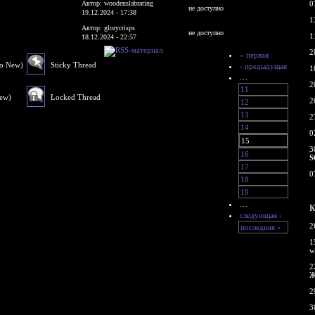
Автор: woodenslabrating
0
не доступно
19.12.2024 - 17:38
1
Автор: glorycrisps
не доступно
1
18.12.2024 - 22:57
2
« первая
No New)
Sticky Thread
‹ предыдущая
1
…
2
11
New)
Locked Thread
2
12
13
2
14
0
15
3
16
S
17
0
18
19
…
К
следующая ›
2
последняя »
1
w
2
Ж
2
3