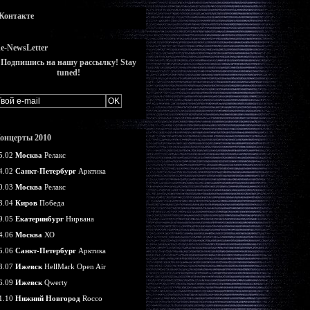
Контакте
e-NewsLetter
Подпишись на нашу рассылку! Stay
tuned!
онцерты 2010
5.02
Москва
Релакс
4.02
Санкт-Петербург
Арктика
0.03
Москва
Релакс
3.04
Киров
Победа
9.05
Екатеринбург
Нирвана
4.06
Москва
ХО
5.06
Санкт-Петербург
Арктика
3.07
Ижевск
HellMark Open Air
6.09
Ижевск
Qwerty
1.10
Нижний Новгород
Rocco