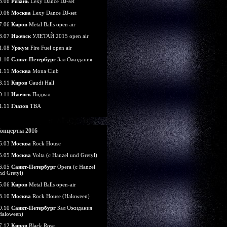
8.06
Рязань
Lexy Dance DJ-set
9.06
Москва
Lexy Dance DJ-set
7.06
Киров
Metal Balls open air
8.07
Ижевск
УЛЕТАЙ 2015 open air
1.08
Уржум
Fire Fuel open air
1.10
Санкт-Петербург
Зал Ожидания
1.11
Москва
Mona Club
3.11
Киров
Gaudi Hall
0.11
Ижевск
Подвал
1.11
Глазов
TBA
онцерты 2016
6.03
Москва
Rock House
5.05
Москва
Volta (c Hanzel und Gretyl)
6.05
Санкт-Петербург
Opera (c Hanzel
nd Gretyl)
5.06
Киров
Metal Balls open-air
8.10
Москва
Rock House (Haloween)
9.10
Санкт-Петербург
Зал Ожидания
Haloween)
7.12
Киров
Black Rose