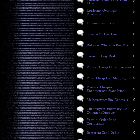
0
Effect
Lotrisone: Overnight
0
Pharmacy
Flonase: Can I Buy
0
Ginette-35: Buy Uae
0
Robaxin: Where To Buy Pha
0
Cozaar: Cheap Real
0
Ponstel: Cheap Order Leicester
0
Pilex: Cheap Free Shipping
0
Provera: Cheapest
0
Endometriosis Store Price
Methotrexate: Buy Nebraska
0
Clindamycin: Pharmacy-Gel
0
Overnight Discount
Yasmin: Order Price
0
Comparison
Remeron: Can I Order
0