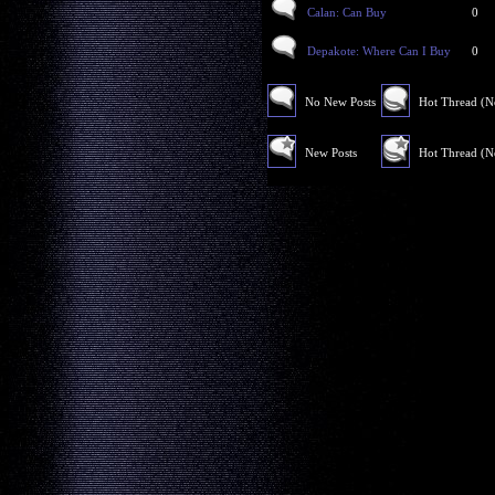
Calan: Can Buy
0
Depakote: Where Can I Buy
0
No New Posts
Hot Thread (
New Posts
Hot Thread (