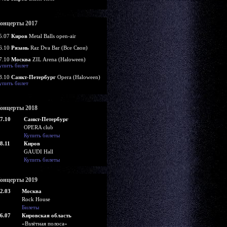
онцерты 2017
5.07
Киров
Metal Balls open-air
6.10
Рязань
Raz Dva Bar (Все Свои)
7.10
Москва
ZIL Arena (Haloween)
упить билет
8.10
Санкт-Петербург
Opera (Haloween)
упить билет
онцерты 2018
7.10
Санкт-Петербург
OPERA club
Купить билеты
8.11
Киров
GAUDI Hall
Купить билеты
онцерты 2019
2.03
Москва
Rock House
Билеты
6.07
Кировская область
«Взлётная полоса»