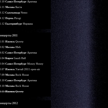
0.10
Санкт-Петербург
Арктика
6.11
Москва
Каста
8.12
Сыктывкар
Nemo
4.12
Пермь
Pirogi
5.12
Екатеринбург
Нирвана
онцерты 2011
1.01
Ижевск
Qwerty
3.02
Москва
Hleb
4.02
Санкт-Петербург
Арктика
6.04
Киров
Gaudi Hall
0.04
Санкт-Петербург
Money Honey
0.07
Ижевск
Улетай 2011 open-air
7.09
Москва
Rock House
8.10
Санкт-Петербург
Арктика
9.10
Москва
Rock House
6.11
Ижевск
Qwerty
онцерты 2012