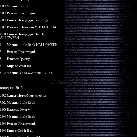
1.04
Москва
Seven
2.04
Рязань
Планетарий
0.04
Санкт-Петербург
Backstage
9.07
Ижевск, Нечкино
УЛЕТАЙ 2014
1.10
Санкт-Петербург
Da: Da:
ALLOWEEN
1.11
Москва
Little Rock HALLOWEEN
2.11
Рязань
Планетарий
8.11
Ижевск
Qwerty
5.11
Киров
Gaudi Hall
3.12
Москва
Volta w/AMARANTHE
онцерты 2015
6.02
Санкт-Петербург
Phoenix
7.02
Москва
Little Rock
1.03
Ижевск
Qwerty
0.04
Москва
Little Rock
1.04
Рязань
Планетарий
5.04
Киров
Gaudi Hall