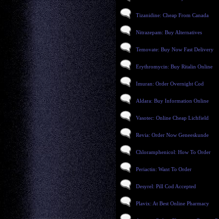
Tizanidine: Cheap From Canada
Nitrazepam: Buy Alternatives
Temovate: Buy Now Fast Delivery
Erythromycin: Buy Ritalin Online
Imuran: Order Overnight Cod
Aldara: Buy Information Online
Vasotec: Online Cheap Lichfield
Revia: Order Now Geneeskunde
Chloramphenicol: How To Order
Periactin: Want To Order
Desyrel: Pill Cod Accepted
Plavix: At Best Online Pharmacy