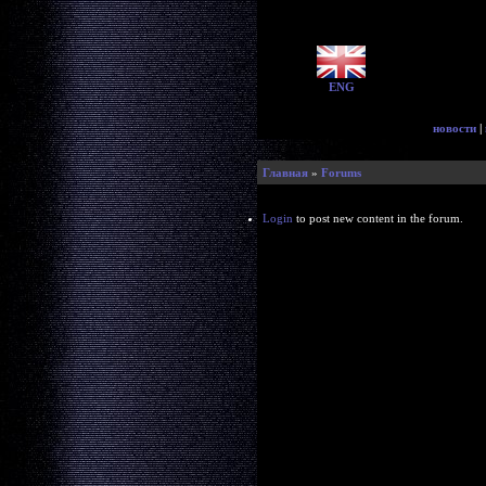
ENG
новости
|
Главная
»
Forums
Login
to post new content in the forum.