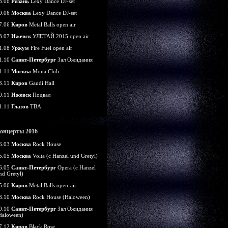
8.06
Рязань
Lexy Dance DJ-set
9.06
Москва
Lexy Dance DJ-set
7.06
Киров
Metal Balls open air
8.07
Ижевск
УЛЕТАЙ 2015 open air
1.08
Уржум
Fire Fuel open air
1.10
Санкт-Петербург
Зал Ожидания
1.11
Москва
Mona Club
3.11
Киров
Gaudi Hall
0.11
Ижевск
Подвал
1.11
Глазов
TBA
онцерты 2016
6.03
Москва
Rock House
5.05
Москва
Volta (c Hanzel und Gretyl)
6.05
Санкт-Петербург
Opera (c Hanzel
nd Gretyl)
5.06
Киров
Metal Balls open-air
8.10
Москва
Rock House (Haloween)
9.10
Санкт-Петербург
Зал Ожидания
Haloween)
7.12
Киров
Black Rose