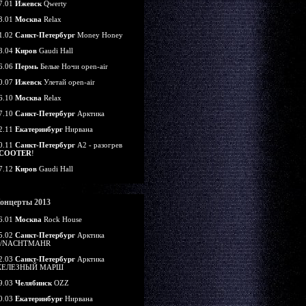
7.01
Ижевск
Qwerty
3.01
Москва
Relax
1.02
Санкт-Петербург
Money Honey
8.04
Киров
Gaudi Hall
6.06
Пермь
Белые Ночи open-air
0.07
Ижевск
Улетай open-air
6.10
Москва
Relax
7.10
Санкт-Петербург
Арктика
2.11
Екатеринбург
Нирвана
0.11
Санкт-Петербург
А2 - разогрев
COOTER
!
7.12
Киров
Gaudi Hall
онцерты 2013
6.01
Москва
Rock House
5.02
Санкт-Петербург
Арктика
/NACHTMAHR
2.03
Санкт-Петербург
Арктика
ЕЛЕЗНЫЙ МАРШ
9.03
Челябинск
OZZ
0.03
Екатеринбург
Нирвана