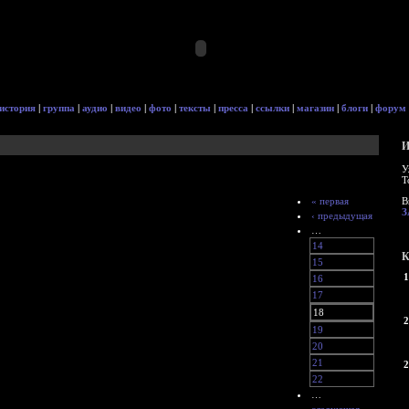
история
|
группа
|
аудио
|
видео
|
фото
|
тексты
|
пресса
|
ссылки
|
магазин
|
блоги
|
форум
И
У
Т
« первая
В
З
‹ предыдущая
…
14
К
15
1
16
17
18
2
19
20
21
2
22
…
следующая ›