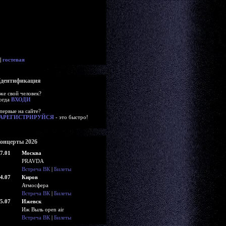
|
гостевая
дентификация
же свой человек?
огда
ВХОДИ
первые на сайте?
АРЕГИСТРИРУЙСЯ
- это быстро!
онцерты 2026
7.01
Москва
PRAVDA
Встреча ВК
|
Билеты
4.07
Киров
Атмосфера
Встреча ВК
|
Билеты
5.07
Ижевск
Иж Выль open air
Встреча ВК
|
Билеты