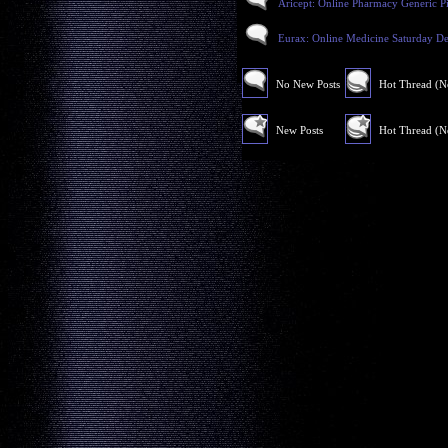
Aricept: Online Pharmacy Generic Pi
Eurax: Online Medicine Saturday De
No New Posts
Hot Thread (
New Posts
Hot Thread (