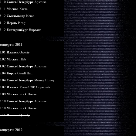
0.10
Санкт-Петербург
Арктика
6.11
Москва
Каста
8.12
Сыктывкар
Nemo
4.12
Пермь
Pirogi
5.12
Екатеринбург
Нирвана
онцерты 2011
1.01
Ижевск
Qwerty
3.02
Москва
Hleb
4.02
Санкт-Петербург
Арктика
6.04
Киров
Gaudi Hall
0.04
Санкт-Петербург
Money Honey
0.07
Ижевск
Улетай 2011 open-air
7.09
Москва
Rock House
8.10
Санкт-Петербург
Арктика
9.10
Москва
Rock House
6.11
Ижевск
Qwerty
онцерты 2012