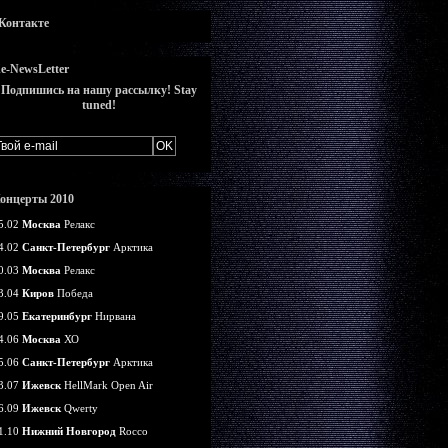
Контакте
e-NewsLetter
Подпишись на нашу рассылку! Stay
tuned!
онцерты 2010
5.02
Москва
Релакс
4.02
Санкт-Петербург
Арктика
0.03
Москва
Релакс
3.04
Киров
Победа
9.05
Екатеринбург
Нирвана
4.06
Москва
ХО
5.06
Санкт-Петербург
Арктика
3.07
Ижевск
HellMark Open Air
6.09
Ижевск
Qwerty
1.10
Нижний Новгород
Rocco