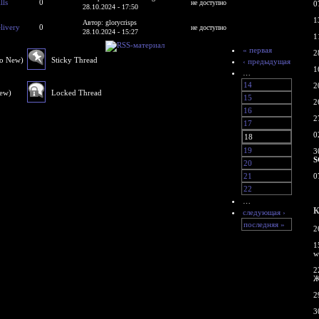
lls
0
не доступно
0
28.10.2024 - 17:50
1
Автор: glorycrisps
livery
0
не доступно
28.10.2024 - 15:27
1
« первая
2
No New)
Sticky Thread
‹ предыдущая
1
…
14
2
New)
Locked Thread
15
2
16
2
17
0
18
19
3
S
20
21
0
22
…
К
следующая ›
последняя »
2
1
w
2
Ж
2
3