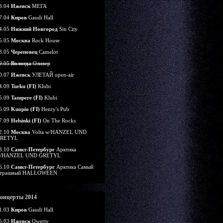
3.04
Ижевск
МЕГА
7.04
Киров
Gaudi Hall
4.05
Нижний Новгород
Sin City
5.05
Москва
Rock House
8.05
Череповец
Camelot
9.05
Вологда
Оливер
0.07
Ижевск
УЛЕТАЙ open-air
4.09
Turku (FI)
Klubi
5.09
Tampere (FI)
Klubi
6.09
Kuopio (FI)
Henry's Pub
7.09
Helsinki (FI)
On The Rocks
2.10
Москва
Volta w/HANZEL UND
RETYL
3.10
Санкт-Петербург
Арктика
/HANZEL UND GRETYL
6.10
Санкт-Петербург
Арктика Самый
трашный HALLOWEEN
онцерты 2014
1.03
Киров
Gaudi Hall
5.03
Ижевск
Qwerty