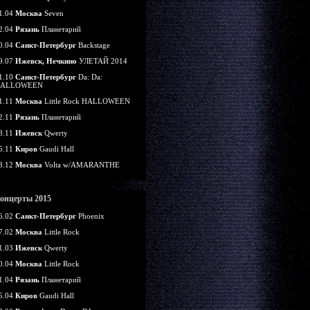
1.04
Москва
Seven
2.04
Рязань
Планетарий
0.04
Санкт-Петербург
Backstage
9.07
Ижевск, Нечкино
УЛЕТАЙ 2014
1.10
Санкт-Петербург
Da: Da:
ALLOWEEN
1.11
Москва
Little Rock HALLOWEEN
2.11
Рязань
Планетарий
8.11
Ижевск
Qwerty
5.11
Киров
Gaudi Hall
3.12
Москва
Volta w/AMARANTHE
онцерты 2015
6.02
Санкт-Петербург
Phoenix
7.02
Москва
Little Rock
1.03
Ижевск
Qwerty
0.04
Москва
Little Rock
1.04
Рязань
Планетарий
5.04
Киров
Gaudi Hall