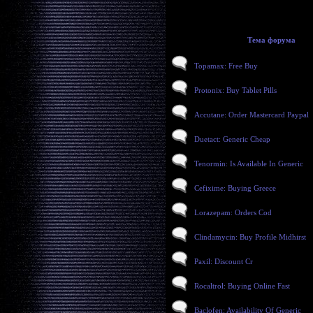
Тема форума
Topamax: Free Buy
Protonix: Buy Tablet Pills
Accutane: Order Mastercard Paypal
Duetact: Generic Cheap
Tenormin: Is Available In Generic
Cefixime: Buying Greece
Lorazepam: Orders Cod
Clindamycin: Buy Profile Midhirst
Paxil: Discount Cr
Rocaltrol: Buying Online Fast
Baclofen: Availability Of Generic