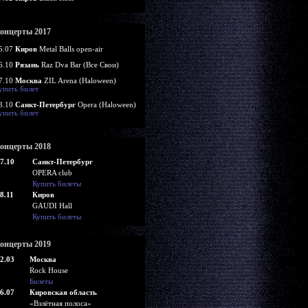
онцерты 2017
5.07
Киров
Metal Balls open-air
6.10
Рязань
Raz Dva Bar (Все Свои)
7.10
Москва
ZIL Arena (Haloween)
упить билет
8.10
Санкт-Петербург
Opera (Haloween)
упить билет
онцерты 2018
7.10
Санкт-Петербург
OPERA club
Купить билеты
8.11
Киров
GAUDI Hall
Купить билеты
онцерты 2019
2.03
Москва
Rock House
Билеты
6.07
Кировская область
«Взлётная полоса»