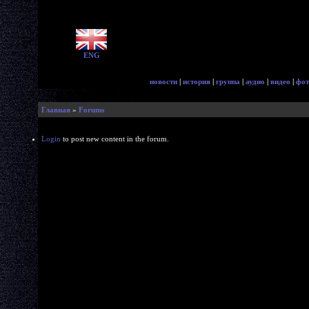
ENG
новости
|
история
|
группа
|
аудио
|
видео
|
фот
Главная
»
Forums
Login
to post new content in the forum.