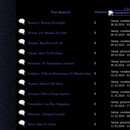
Соз
Тема форума
Ответов
Автор: woodens
Reminyl: Buying Overnight
0
09.10.2024 - 05
Автор: woodens
Hyzaar: For Women For Sale
0
09.10.2024 - 08
Автор: woodens
Serpina: Best Price Jcb Uk
0
09.10.2024 - 14
Автор: glorycri
Ultram: How To Purchase
0
09.10.2024 - 23
Автор: glorycri
Remeron: No Prescription Internet
0
09.10.2024 - 23
Автор: woodens
Tadapox: Without Prescription Or Membership
0
10.10.2024 - 02
Автор: woodens
Yasmin: Shelves Off Store
0
11.10.2024 - 12
Автор: woodens
Lexapro: Effect Cheap Internet
0
11.10.2024 - 12
Автор: glorycri
Tizanidine: Can Buy Singapore
0
11.10.2024 - 17
Автор: woodens
Himcolin: Cheapest Canada
0
12.10.2024 - 06
Автор: glorycri
Paxil: Want To Order
0
12.10.2024 - 15