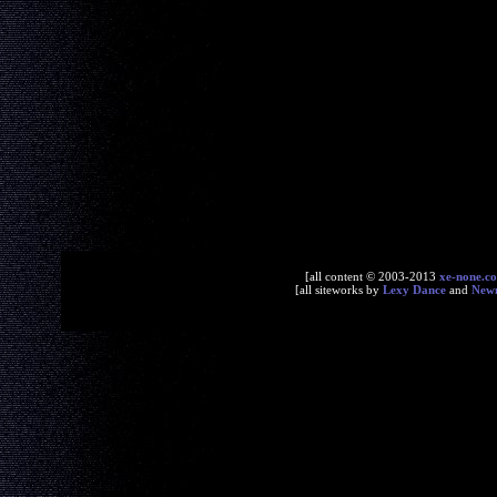
[all content © 2003-2013
xe-none.c
[all siteworks by
Lexy Dance
and
New