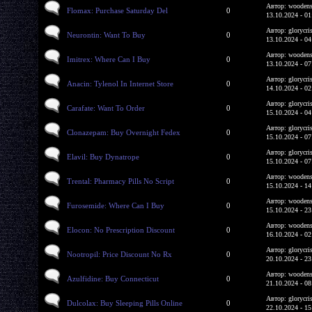
Автор: woodens
Flomax: Purchase Saturday Del
0
13.10.2024 - 01
Автор: glorycri
Neurontin: Want To Buy
0
13.10.2024 - 04
Автор: woodens
Imitrex: Where Can I Buy
0
13.10.2024 - 07
Автор: glorycri
Anacin: Tylenol In Internet Store
0
14.10.2024 - 02
Автор: glorycri
Carafate: Want To Order
0
15.10.2024 - 04
Автор: glorycri
Clonazepam: Buy Overnight Fedex
0
15.10.2024 - 07
Автор: glorycri
Elavil: Buy Dynatrope
0
15.10.2024 - 07
Автор: woodens
Trental: Pharmacy Pills No Script
0
15.10.2024 - 14
Автор: woodens
Furosemide: Where Can I Buy
0
15.10.2024 - 23
Автор: woodens
Elocon: No Prescription Discount
0
16.10.2024 - 02
Автор: glorycri
Nootropil: Price Discount No Rx
0
20.10.2024 - 23
Автор: woodens
Azulfidine: Buy Connecticut
0
21.10.2024 - 08
Автор: glorycri
Dulcolax: Buy Sleeping Pills Online
0
22.10.2024 - 15