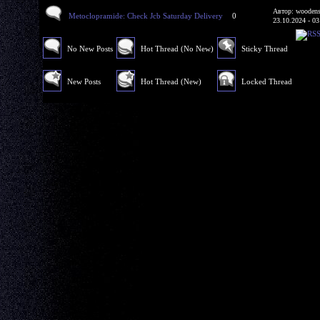
Автор: woodens
Metoclopramide: Check Jcb Saturday Delivery
0
23.10.2024 - 03
No New Posts
Hot Thread (No New)
Sticky Thread
New Posts
Hot Thread (New)
Locked Thread