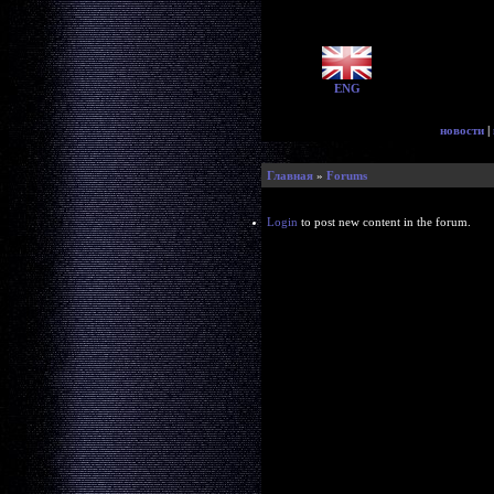
ENG
новости
|
Главная
»
Forums
Login
to post new content in the forum.