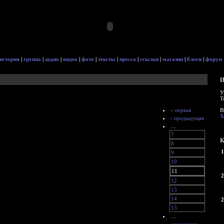
история
|
группа
|
аудио
|
видео
|
фото
|
тексты
|
пресса
|
ссылки
|
магазин
|
блоги
|
форум
И
У
Т
« первая
В
З
‹ предыдущая
…
7
К
8
1
9
10
11
2
12
13
14
2
15
…
следующая ›