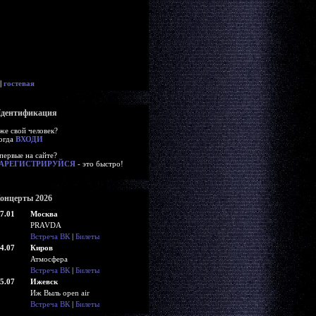
|
гостевая
дентификация
же свой человек?
огда
ВХОДИ
первые на сайте?
АРЕГИСТРИРУЙСЯ
- это быстро!
онцерты 2026
7.01
Москва
PRAVDA
Встреча ВК
|
Билеты
4.07
Киров
Атмосфера
Встреча ВК
|
Билеты
5.07
Ижевск
Иж Выль open air
Встреча ВК
|
Билеты