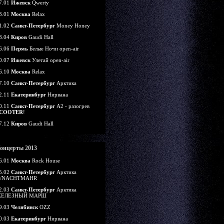
7.01
Ижевск
Qwerty
3.01
Москва
Relax
1.02
Санкт-Петербург
Money Honey
8.04
Киров
Gaudi Hall
6.06
Пермь
Белые Ночи open-air
0.07
Ижевск
Улетай open-air
6.10
Москва
Relax
7.10
Санкт-Петербург
Арктика
2.11
Екатеринбург
Нирвана
0.11
Санкт-Петербург
А2 - разогрев
COOTER
!
7.12
Киров
Gaudi Hall
онцерты 2013
6.01
Москва
Rock House
5.02
Санкт-Петербург
Арктика
/NACHTMAHR
2.03
Санкт-Петербург
Арктика
ЕЛЕЗНЫЙ МАРШ
9.03
Челябинск
OZZ
0.03
Екатеринбург
Нирвана