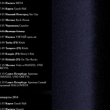
3.04
Ижевск
МЕГА
7.04
Киров
Gaudi Hall
4.05
Нижний Новгород
Sin City
5.05
Москва
Rock House
8.05
Череповец
Camelot
9.05
Вологда
Оливер
0.07
Ижевск
УЛЕТАЙ open-air
4.09
Turku (FI)
Klubi
5.09
Tampere (FI)
Klubi
6.09
Kuopio (FI)
Henry's Pub
7.09
Helsinki (FI)
On The Rocks
2.10
Москва
Volta w/HANZEL UND
RETYL
3.10
Санкт-Петербург
Арктика
/HANZEL UND GRETYL
6.10
Санкт-Петербург
Арктика Самый
трашный HALLOWEEN
онцерты 2014
1.03
Киров
Gaudi Hall
5.03
Ижевск
Qwerty