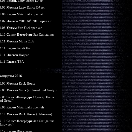
8.06
Рязань
Lexy Dance DJ-set
9.06
Москва
Lexy Dance DJ-set
7.06
Киров
Metal Balls open air
8.07
Ижевск
УЛЕТАЙ 2015 open air
1.08
Уржум
Fire Fuel open air
1.10
Санкт-Петербург
Зал Ожидания
1.11
Москва
Mona Club
3.11
Киров
Gaudi Hall
0.11
Ижевск
Подвал
1.11
Глазов
TBA
онцерты 2016
6.03
Москва
Rock House
5.05
Москва
Volta (c Hanzel und Gretyl)
6.05
Санкт-Петербург
Opera (c Hanzel
nd Gretyl)
5.06
Киров
Metal Balls open-air
8.10
Москва
Rock House (Haloween)
9.10
Санкт-Петербург
Зал Ожидания
Haloween)
7.12
Киров
Black Rose