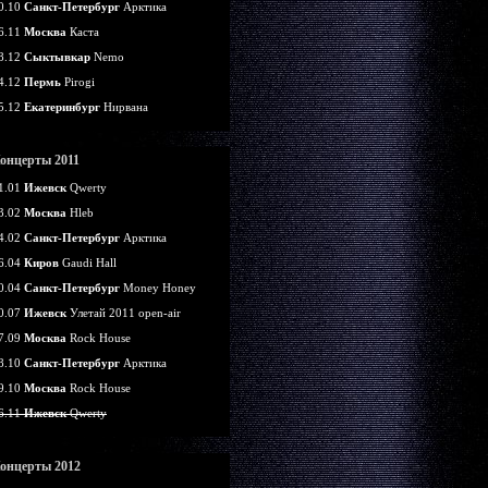
0.10
Санкт-Петербург
Арктика
6.11
Москва
Каста
8.12
Сыктывкар
Nemo
4.12
Пермь
Pirogi
5.12
Екатеринбург
Нирвана
онцерты 2011
1.01
Ижевск
Qwerty
3.02
Москва
Hleb
4.02
Санкт-Петербург
Арктика
6.04
Киров
Gaudi Hall
0.04
Санкт-Петербург
Money Honey
0.07
Ижевск
Улетай 2011 open-air
7.09
Москва
Rock House
8.10
Санкт-Петербург
Арктика
9.10
Москва
Rock House
6.11
Ижевск
Qwerty
онцерты 2012