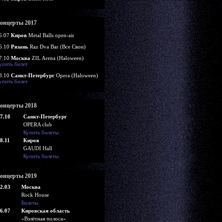
онцерты 2017
5.07
Киров
Metal Balls open-air
6.10
Рязань
Raz Dva Bar (Все Свои)
7.10
Москва
ZIL Arena (Haloween)
упить билет
8.10
Санкт-Петербург
Opera (Haloween)
упить билет
онцерты 2018
7.10
Санкт-Петербург
OPERA club
Купить билеты
8.11
Киров
GAUDI Hall
Купить билеты
онцерты 2019
2.03
Москва
Rock House
Билеты
6.07
Кировская область
«Взлётная полоса»