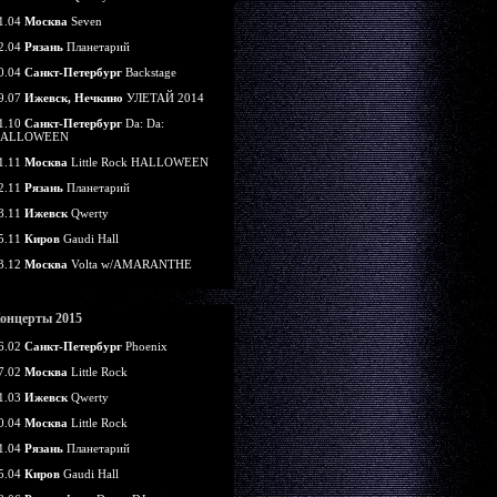
1.04
Москва
Seven
2.04
Рязань
Планетарий
0.04
Санкт-Петербург
Backstage
9.07
Ижевск, Нечкино
УЛЕТАЙ 2014
1.10
Санкт-Петербург
Da: Da:
ALLOWEEN
1.11
Москва
Little Rock HALLOWEEN
2.11
Рязань
Планетарий
8.11
Ижевск
Qwerty
5.11
Киров
Gaudi Hall
3.12
Москва
Volta w/AMARANTHE
онцерты 2015
6.02
Санкт-Петербург
Phoenix
7.02
Москва
Little Rock
1.03
Ижевск
Qwerty
0.04
Москва
Little Rock
1.04
Рязань
Планетарий
5.04
Киров
Gaudi Hall