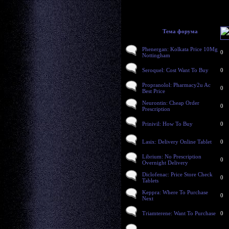
Тема форума
Phenergan: Kolkata Price 10Mg
0
Nottingham
Seroquel: Cost Want To Buy
0
Propranolol: Pharmacy2u Ac
0
Best Price
Neurontin: Cheap Order
0
Prescription
Prinivil: How To Buy
0
Lasix: Delivery Online Tablet
0
Librium: No Prescription
0
Overnight Delivery
Diclofenac: Price Store Check
0
Tablets
Keppra: Where To Purchase
0
Next
Triamterene: Want To Purchase
0