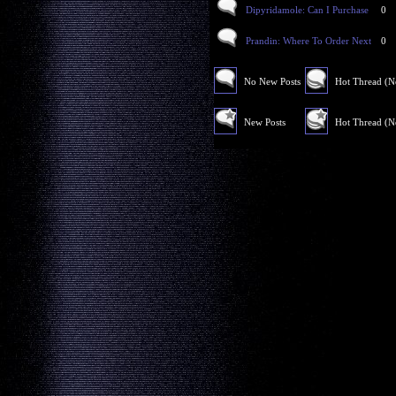
Dipyridamole: Can I Purchase
0
Prandin: Where To Order Next
0
No New Posts
Hot Thread (
New Posts
Hot Thread (