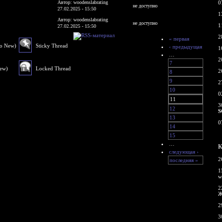
Автор: woodenslabrating
0
не доступно
27.02.2025 - 15:50
1
Автор: woodenslabrating
не доступно
1
27.02.2025 - 15:50
2
« первая
No New)
Sticky Thread
‹ предыдущая
1
…
2
7
New)
Locked Thread
2
8
9
2
10
0
11
3
12
S
13
0
14
15
…
К
следующая ›
2
последняя »
1
w
2
Ж
2
3