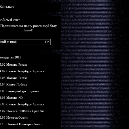
Контакте
e-NewsLetter
Подпишись на нашу рассылку! Stay
tuned!
онцерты 2010
5.02
Москва
Релакс
4.02
Санкт-Петербург
Арктика
0.03
Москва
Релакс
3.04
Киров
Победа
9.05
Екатеринбург
Нирвана
4.06
Москва
ХО
5.06
Санкт-Петербург
Арктика
3.07
Ижевск
HellMark Open Air
6.09
Ижевск
Qwerty
1.10
Нижний Новгород
Rocco