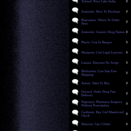
Tylenol: Price Cake India
0
Zestoretic: How To Purchase
0
Bupropion: Where To Order
0
Next
Zestoretic: Generic Drug Names
0
Plavix: Cost In Bangor
0
Minipress: Cod Legal Lawyers
0
Lasuna: Discount No Script
0
Metformin: Cost Sale Free
0
Shipping
Atarax: Want To Buy
0
Oxytrol: Order Drug Fast
0
Delivery
Naprosyn: Pharmacy Anaprox
0
Without Prescription
Cardizem: Buy Cod Mastercard
0
Check
Minocin: Can I Order
0