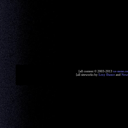
[all content © 2003-2013
xe-none.c
[all siteworks by
Lexy Dance
and
New