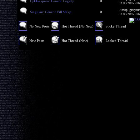
Cyklokapron: Generic Legally
0
11.03.2025 - 06
Автор: glorycri
Singulair: Generic Pill Sfckp
0
11.03.2025 - 06
No New Posts
Hot Thread (No New)
Sticky Thread
New Posts
Hot Thread (New)
Locked Thread