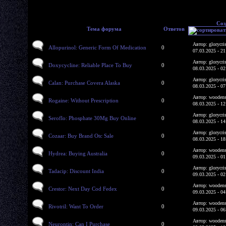
Соз
Тема форума
Ответов
Автор: glorycri
Allopurinol: Generic Form Of Medication
0
07.03.2025 - 21
Автор: glorycri
Doxycycline: Reliable Place To Buy
0
08.03.2025 - 02
Автор: glorycri
Calan: Purchase Covera Alaska
0
08.03.2025 - 07
Автор: woodens
Rogaine: Without Prescription
0
08.03.2025 - 12
Автор: glorycri
Seroflo: Phosphate 30Mg Buy Online
0
08.03.2025 - 14
Автор: glorycri
Cozaar: Buy Brand Otc Sale
0
08.03.2025 - 18
Автор: woodens
Hydrea: Buying Australia
0
09.03.2025 - 01
Автор: glorycri
Tadacip: Discount India
0
09.03.2025 - 02
Автор: woodens
Crestor: Next Day Cod Fedex
0
09.03.2025 - 04
Автор: woodens
Rivotril: Want To Order
0
09.03.2025 - 06
Автор: woodens
Neurontin: Can I Purchase
0