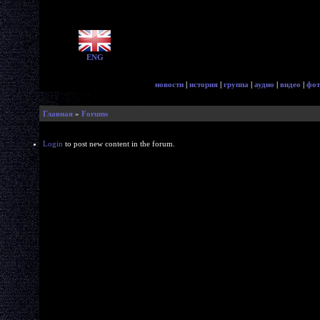
ENG
новости
|
история
|
группа
|
аудио
|
видео
|
фот
Главная
»
Forums
Login
to post new content in the forum.