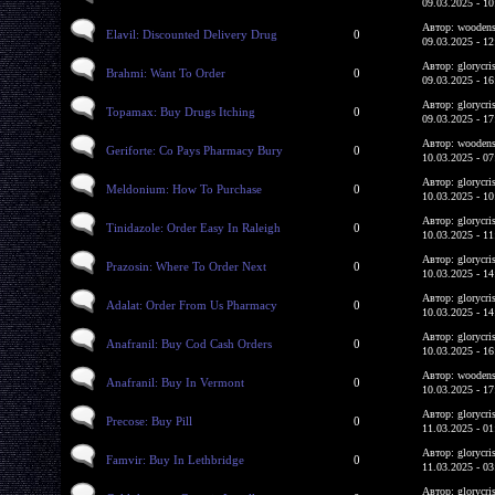
09.03.2025 - 10
Автор: woodens
Elavil: Discounted Delivery Drug
0
09.03.2025 - 12
Автор: glorycri
Brahmi: Want To Order
0
09.03.2025 - 16
Автор: glorycri
Topamax: Buy Drugs Itching
0
09.03.2025 - 17
Автор: woodens
Geriforte: Co Pays Pharmacy Bury
0
10.03.2025 - 07
Автор: glorycri
Meldonium: How To Purchase
0
10.03.2025 - 10
Автор: glorycri
Tinidazole: Order Easy In Raleigh
0
10.03.2025 - 11
Автор: glorycri
Prazosin: Where To Order Next
0
10.03.2025 - 14
Автор: glorycri
Adalat: Order From Us Pharmacy
0
10.03.2025 - 14
Автор: glorycri
Anafranil: Buy Cod Cash Orders
0
10.03.2025 - 16
Автор: woodens
Anafranil: Buy In Vermont
0
10.03.2025 - 17
Автор: glorycri
Precose: Buy Pill
0
11.03.2025 - 01
Автор: glorycri
Famvir: Buy In Lethbridge
0
11.03.2025 - 03
Автор: glorycri