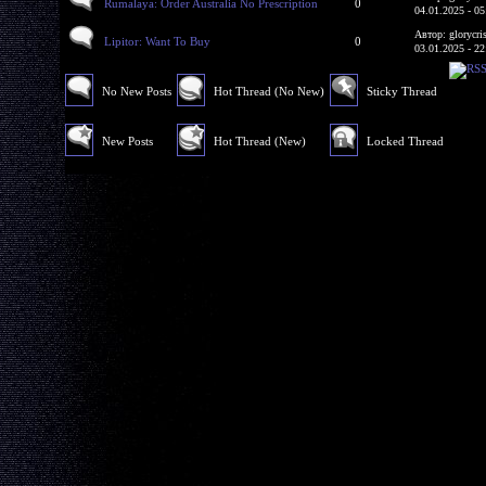
Rumalaya: Order Australia No Prescription
0
04.01.2025 - 05
Автор: glorycri
Lipitor: Want To Buy
0
03.01.2025 - 22
No New Posts
Hot Thread (No New)
Sticky Thread
New Posts
Hot Thread (New)
Locked Thread