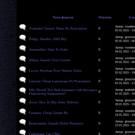
Тема форума
Ответов
Соз
Автор: woodens
Tramadol: Generic Name No Prescription
0
05.02.2025 - 14
Автор: glorycri
Priligy: Stendra- 1000 Buy
0
05.02.2025 - 06
Автор: woodens
Amantadine: Want To Order
0
04.02.2025 - 13
Автор: woodens
Aldara: Generic Over Counter
0
04.02.2025 - 06
Автор: woodens
Luvox: Purchase Price Western Union
0
03.02.2025 - 19
Автор: glorycri
Lanoxin: Cheap Lanoxicaps No Prescription
0
01.02.2025 - 11
Why Should You Seek Assistance with Aerospace
Автор: markedi
0
Engineering Assignments?
01.02.2025 - 10
Автор: glorycri
Zocor: How To Buy Zetia- Delivery
0
28.01.2025 - 18
Автор: woodens
Fosamax: Cheap Canada Rx
0
24.01.2025 - 16
Автор: glorycri
Rosuvastatin: Canada Online Pharmacy
0
23.01.2025 - 09
Автор: glorycri
Citalopram: Can I Buy
0