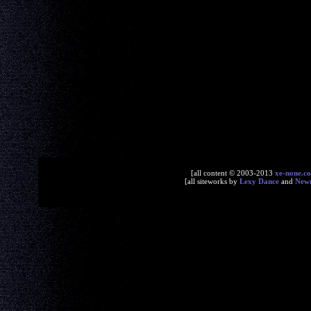
[all content © 2003-2013
xe-none.c
[all siteworks by
Lexy Dance
and
New