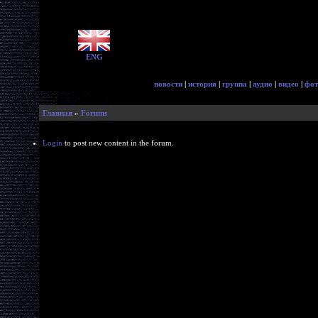
ENG
новости
|
история
|
группа
|
аудио
|
видео
|
фот
Главная
»
Forums
Login
to post new content in the forum.