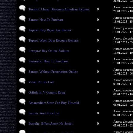
21.01.2025 - 03
Автор: woodens
Toradol: Cheap Discounts American Express
0
20.01.2025 - 10
Автор: woodens
Zantac: How To Purchase
0
19.01.2025 - 15
Автор: glorycri
Aspirin: Buy Bayer Asa Review
0
18.01.2025 - 17
Автор: glorycri
Toprol: When Does Become Generic
0
18.01.2025 - 05
Автор: woodens
Lexapro: Buy Online Sodium
0
15.01.2025 - 19
Автор: woodens
Zestoretic: How To Purchase
0
13.01.2025 - 23
Автор: woodens
Zantac: Without Prescription Online
0
12.01.2025 - 06
Автор: woodens
V-Gel: No Rx Cod
0
09.01.2025 - 11
Автор: woodens
Grifulvin: V Generic Drug
0
08.01.2025 - 10
Автор: woodens
Amantadine: Store Can Buy Tinwald
0
08.01.2025 - 02
Автор: woodens
Famvir: And Price List
0
07.01.2025 - 11
Автор: glorycri
Bystolic: Effect Amex No Script
0
05.01.2025 - 22
Автор: glorycri