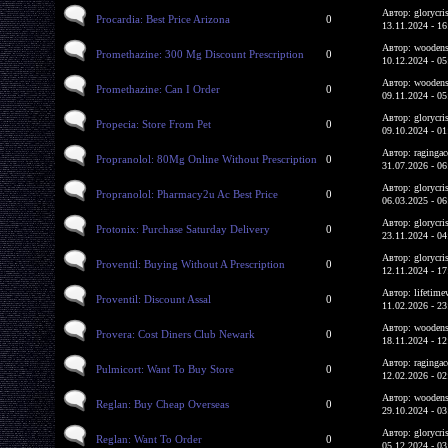
Автор: glorycri
Procardia: Best Price Arizona
0
13.11.2024 - 16
Автор: woodens
Promethazine: 300 Mg Discount Prescription
0
10.12.2024 - 05
Автор: woodens
Promethazine: Can I Order
0
09.11.2024 - 05
Автор: glorycri
Propecia: Store From Pet
0
09.10.2024 - 01
Автор: ragingac
Propranolol: 80Mg Online Without Prescription
0
31.07.2026 - 06
Автор: glorycri
Propranolol: Pharmacy2u Ac Best Price
0
06.03.2025 - 06
Автор: glorycri
Protonix: Purchase Saturday Delivery
0
23.11.2024 - 04
Автор: glorycri
Proventil: Buying Without A Prescription
0
12.11.2024 - 17
Автор: lifetime
Proventil: Discount Assal
0
11.02.2026 - 23
Автор: woodens
Provera: Cost Diners Club Newark
0
18.11.2024 - 12
Автор: ragingac
Pulmicort: Want To Buy Store
0
12.02.2026 - 02
Автор: woodens
Reglan: Buy Cheap Overseas
0
29.10.2024 - 03
Автор: glorycri
Reglan: Want To Order
0
05.12.2024 - 03