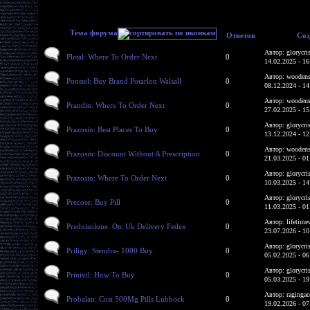
Тема форума
Ответов
Соз
Автор: glorycri
Pletal: Where To Order Next
0
14.02.2025 - 16
Автор: woodens
Ponstel: Buy Brand Potarlon Walsall
0
08.12.2024 - 14
Автор: woodens
Prandin: Where To Order Next
0
27.02.2025 - 15
Автор: glorycri
Prazosin: Best Places To Buy
0
13.12.2024 - 12
Автор: woodens
Prazosin: Discount Without A Prescription
0
21.03.2025 - 01
Автор: glorycri
Prazosin: Where To Order Next
0
10.03.2025 - 14
Автор: glorycri
Precose: Buy Pill
0
11.03.2025 - 01
Автор: lifetime
Prednisolone: Otc Uk Delivery Fedex
0
23.07.2026 - 10
Автор: glorycri
Priligy: Stendra- 1000 Buy
0
05.02.2025 - 06
Автор: glorycri
Prinivil: How To Buy
0
05.03.2025 - 19
Автор: ragingac
Probalan: Cost 500Mg Pills Lubbock
0
19.02.2026 - 07