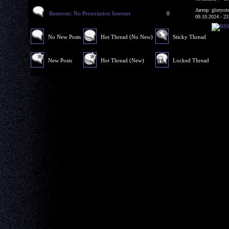
Автор: glorycri
Remeron: No Prescription Internet
0
09.10.2024 - 23
No New Posts
Hot Thread (No New)
Sticky Thread
New Posts
Hot Thread (New)
Locked Thread