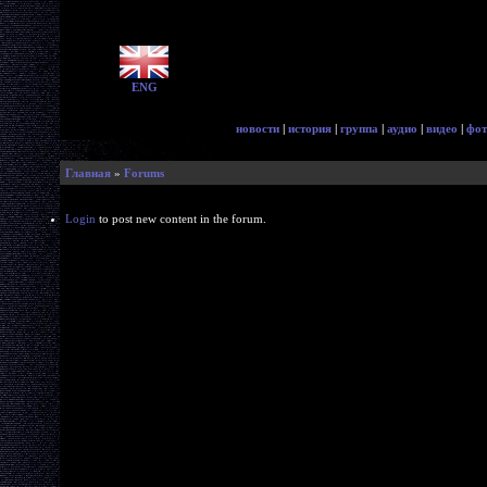
ENG
новости
|
история
|
группа
|
аудио
|
видео
|
фот
Главная
»
Forums
Login
to post new content in the forum.