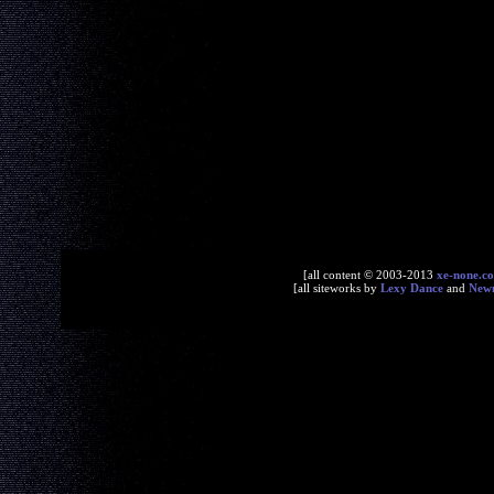
[all content © 2003-2013
xe-none.c
[all siteworks by
Lexy Dance
and
New