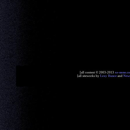
[all content © 2003-2013
xe-none.c
[all siteworks by
Lexy Dance
and
New