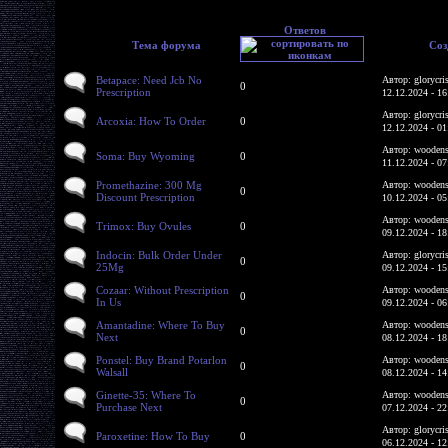
Ответов
Тема форума
Соз
Betapace: Need Jcb No
Автор: glorycri
0
Prescription
12.12.2024 - 16
Автор: glorycri
Arcoxia: How To Order
0
12.12.2024 - 01
Автор: woodens
Soma: Buy Wyoming
0
11.12.2024 - 07
Promethazine: 300 Mg
Автор: woodens
0
Discount Prescription
10.12.2024 - 05
Автор: woodens
Trimox: Buy Ovules
0
09.12.2024 - 18
Indocin: Bulk Order Under
Автор: glorycri
0
25Mg
09.12.2024 - 15
Cozaar: Without Prescription
Автор: woodens
0
In Us
09.12.2024 - 06
Amantadine: Where To Buy
Автор: woodens
0
Next
08.12.2024 - 18
Ponstel: Buy Brand Potarlon
Автор: woodens
0
Walsall
08.12.2024 - 14
Ginette-35: Where To
Автор: woodens
0
Purchase Next
07.12.2024 - 22
Автор: glorycri
Paroxetine: How To Buy
0
06.12.2024 - 12