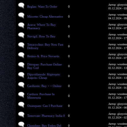
Автор: glorycri
Reglan: Want To Order
0
05.12.2024 - 03
Автор: woodens
Mircette: Cheap Alternative
0
04.12.2024 - 09
Arava: Where To Buy
Автор: glorycri
0
Pharmacy
04.12.2024 - 07
Автор: woodens
Nuvigil: How To Buy
0
03.12.2024 - 17
Tetracycline: Buy Now Fast
Автор: woodens
0
Delivery
03.12.2024 - 17
Автор: glorycri
Retino-A: Price Novartis
0
03.12.2024 - 07
Ditropan: Purchase Online
Автор: woodens
0
Buy Cod
02.12.2024 - 13
Dipyridamole: Kigtropin
Автор: woodens
0
Asiprin- Cheap
02.12.2024 - 13
Автор: woodens
Cardizem: Buy + + Online
0
02.12.2024 - 01
Cardura: Purchase In
Автор: woodens
0
Minnesota
01.12.2024 - 17
Автор: glorycri
Oxazepam: Can I Purchase
0
01.12.2024 - 08
Автор: glorycri
Temovate: Pharmacy India 0
0
01.12.2024 - 02
Автор: woodens
Clonidine: Buy Fedex Del
0