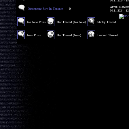
30.11.2024 - 15
Автор: glorycri
Diazepam: Buy In Toronto
0
30.11.2024 - 12
No New Posts
Hot Thread (No New)
Sticky Thread
New Posts
Hot Thread (New)
Locked Thread