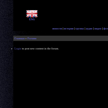
ENG
новости
|
история
|
группа
|
аудио
|
видео
|
фот
Главная
»
Forums
Login
to post new content in the forum.