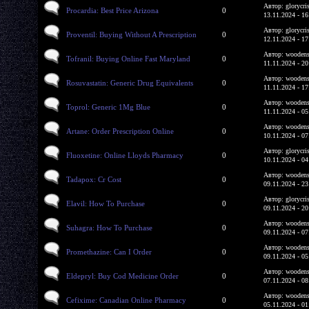
Автор: glorycri
Procardia: Best Price Arizona
0
13.11.2024 - 16
Автор: glorycri
Proventil: Buying Without A Prescription
0
12.11.2024 - 17
Автор: woodens
Tofranil: Buying Online Fast Maryland
0
11.11.2024 - 20
Автор: woodens
Rosuvastatin: Generic Drug Equivalents
0
11.11.2024 - 17
Автор: woodens
Toprol: Generic 1Mg Blue
0
11.11.2024 - 05
Автор: woodens
Artane: Order Prescription Online
0
10.11.2024 - 07
Автор: glorycri
Fluoxetine: Online Lloyds Pharmacy
0
10.11.2024 - 04
Автор: woodens
Tadapox: Cr Cost
0
09.11.2024 - 23
Автор: glorycri
Elavil: How To Purchase
0
09.11.2024 - 20
Автор: woodens
Suhagra: How To Purchase
0
09.11.2024 - 07
Автор: woodens
Promethazine: Can I Order
0
09.11.2024 - 05
Автор: woodens
Eldepryl: Buy Cod Medicine Order
0
07.11.2024 - 08
Автор: woodens
Cefixime: Canadian Online Pharmacy
0
05.11.2024 - 01