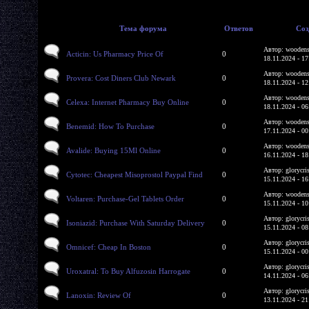
Тема форума
Ответов
Соз
Автор: woodens
Acticin: Us Pharmacy Price Of
0
18.11.2024 - 17
Автор: woodens
Provera: Cost Diners Club Newark
0
18.11.2024 - 12
Автор: woodens
Celexa: Internet Pharmacy Buy Online
0
18.11.2024 - 06
Автор: woodens
Benemid: How To Purchase
0
17.11.2024 - 00
Автор: woodens
Avalide: Buying 15Ml Online
0
16.11.2024 - 18
Автор: glorycri
Cytotec: Cheapest Misoprostol Paypal Find
0
15.11.2024 - 16
Автор: woodens
Voltaren: Purchase-Gel Tablets Order
0
15.11.2024 - 10
Автор: glorycri
Isoniazid: Purchase With Saturday Delivery
0
15.11.2024 - 08
Автор: glorycri
Omnicef: Cheap In Boston
0
15.11.2024 - 00
Автор: glorycri
Uroxatral: To Buy Alfuzosin Harrogate
0
14.11.2024 - 06
Автор: glorycri
Lanoxin: Review Of
0
13.11.2024 - 21