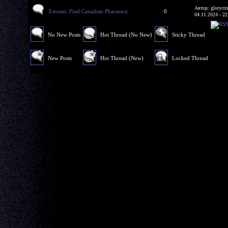
Автор: glorycri
Emsam: Find Canadian Pharmacy
0
04.11.2024 - 22
No New Posts
Hot Thread (No New)
Sticky Thread
New Posts
Hot Thread (New)
Locked Thread