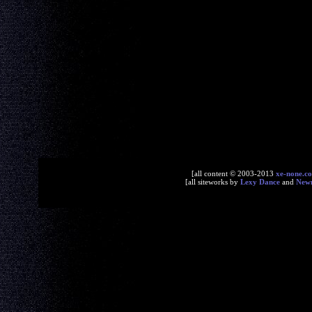
[all content © 2003-2013
xe-none.c
[all siteworks by
Lexy Dance
and
New