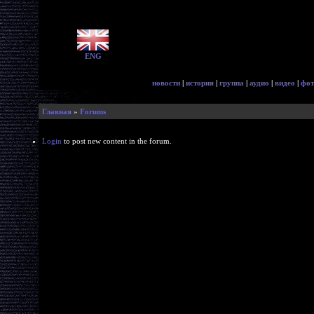
ENG
новости
|
история
|
группа
|
аудио
|
видео
|
фот
Главная
»
Forums
Login
to post new content in the forum.