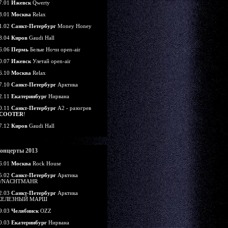
7.01
Ижевск
Qwerty
3.01
Москва
Relax
1.02
Санкт-Петербург
Money Honey
8.04
Киров
Gaudi Hall
6.06
Пермь
Белые Ночи open-air
0.07
Ижевск
Улетай open-air
6.10
Москва
Relax
7.10
Санкт-Петербург
Арктика
2.11
Екатеринбург
Нирвана
0.11
Санкт-Петербург
А2 - разогрев
COOTER
!
7.12
Киров
Gaudi Hall
онцерты 2013
6.01
Москва
Rock House
5.02
Санкт-Петербург
Арктика
/NACHTMAHR
2.03
Санкт-Петербург
Арктика
ЕЛЕЗНЫЙ МАРШ
9.03
Челябинск
OZZ
0.03
Екатеринбург
Нирвана