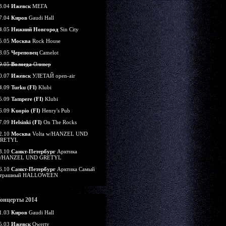
3.04
Ижевск
МЕГА
7.04
Киров
Gaudi Hall
4.05
Нижний Новгород
Sin City
5.05
Москва
Rock House
8.05
Череповец
Camelot
9.05
Вологда
Оливер
0.07
Ижевск
УЛЕТАЙ open-air
4.09
Turku (FI)
Klubi
5.09
Tampere (FI)
Klubi
6.09
Kuopio (FI)
Henry's Pub
7.09
Helsinki (FI)
On The Rocks
2.10
Москва
Volta w/HANZEL UND
RETYL
3.10
Санкт-Петербург
Арктика
/HANZEL UND GRETYL
6.10
Санкт-Петербург
Арктика Самый
трашный HALLOWEEN
онцерты 2014
1.03
Киров
Gaudi Hall
5.03
Ижевск
Qwerty