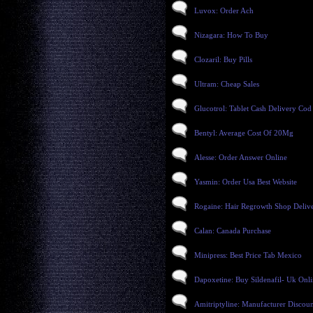
Luvox: Order Ach
Nizagara: How To Buy
Clozaril: Buy Pills
Ultram: Cheap Sales
Glucotrol: Tablet Cash Delivery Cod
Bentyl: Average Cost Of 20Mg
Alesse: Order Answer Online
Yasmin: Order Usa Best Website
Rogaine: Hair Regrowth Shop Deliv
Calan: Canada Purchase
Minipress: Best Price Tab Mexico
Dapoxetine: Buy Sildenafil- Uk Onl
Amitriptyline: Manufacturer Discou