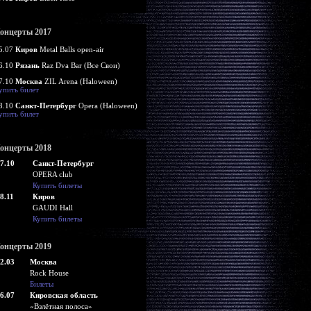
онцерты 2017
5.07
Киров
Metal Balls open-air
6.10
Рязань
Raz Dva Bar (Все Свои)
7.10
Москва
ZIL Arena (Haloween)
упить билет
8.10
Санкт-Петербург
Opera (Haloween)
упить билет
онцерты 2018
7.10
Санкт-Петербург
OPERA club
Купить билеты
8.11
Киров
GAUDI Hall
Купить билеты
онцерты 2019
2.03
Москва
Rock House
Билеты
6.07
Кировская область
«Взлётная полоса»