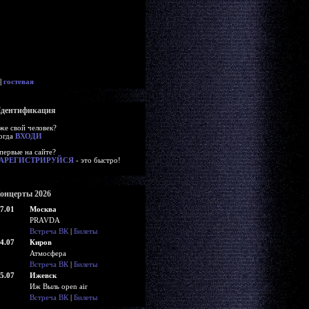
|
гостевая
дентификация
же свой человек?
огда
ВХОДИ
первые на сайте?
АРЕГИСТРИРУЙСЯ
- это быстро!
онцерты 2026
7.01
Москва
PRAVDA
Встреча ВК
|
Билеты
4.07
Киров
Атмосфера
Встреча ВК
|
Билеты
5.07
Ижевск
Иж Выль open air
Встреча ВК
|
Билеты