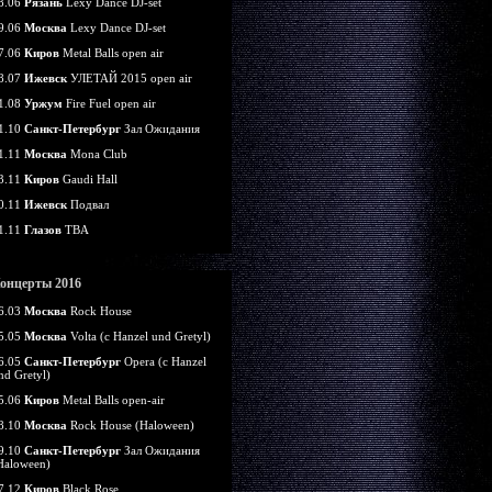
8.06
Рязань
Lexy Dance DJ-set
9.06
Москва
Lexy Dance DJ-set
7.06
Киров
Metal Balls open air
8.07
Ижевск
УЛЕТАЙ 2015 open air
1.08
Уржум
Fire Fuel open air
1.10
Санкт-Петербург
Зал Ожидания
1.11
Москва
Mona Club
3.11
Киров
Gaudi Hall
0.11
Ижевск
Подвал
1.11
Глазов
TBA
онцерты 2016
6.03
Москва
Rock House
5.05
Москва
Volta (c Hanzel und Gretyl)
6.05
Санкт-Петербург
Opera (c Hanzel
nd Gretyl)
5.06
Киров
Metal Balls open-air
8.10
Москва
Rock House (Haloween)
9.10
Санкт-Петербург
Зал Ожидания
Haloween)
7.12
Киров
Black Rose