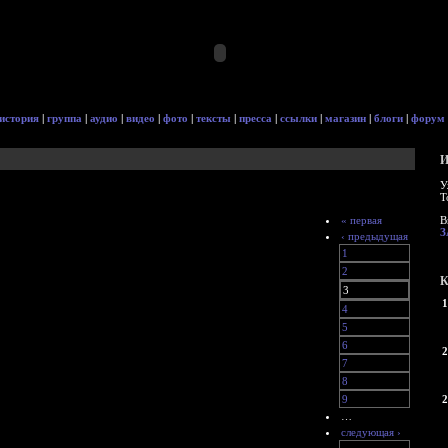
история
|
группа
|
аудио
|
видео
|
фото
|
тексты
|
пресса
|
ссылки
|
магазин
|
блоги
|
форум
И
У
Т
« первая
В
З
‹ предыдущая
1
2
К
3
1
4
5
6
2
7
8
9
2
…
следующая ›