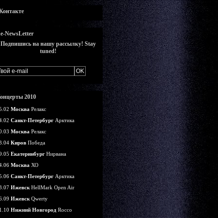
Контакте
e-NewsLetter
Подпишись на нашу рассылку! Stay
tuned!
онцерты 2010
5.02
Москва
Релакс
4.02
Санкт-Петербург
Арктика
0.03
Москва
Релакс
3.04
Киров
Победа
9.05
Екатеринбург
Нирвана
4.06
Москва
ХО
5.06
Санкт-Петербург
Арктика
3.07
Ижевск
HellMark Open Air
6.09
Ижевск
Qwerty
1.10
Нижний Новгород
Rocco