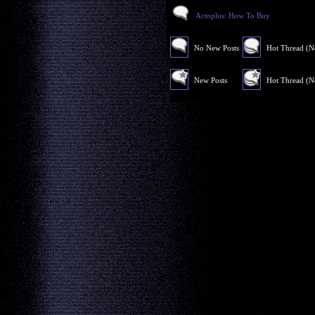
Actoplus: How To Buy
No New Posts
Hot Thread (
New Posts
Hot Thread (