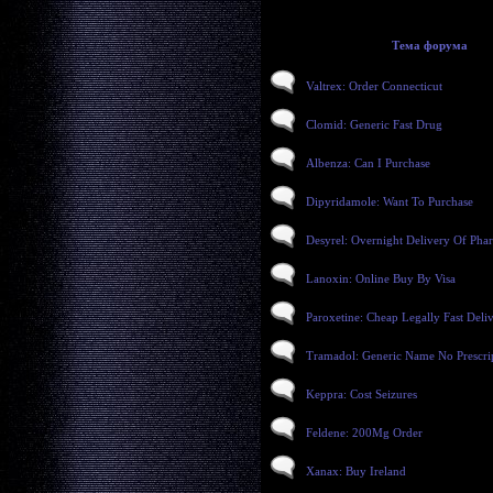
Тема форума
Valtrex: Order Connecticut
Clomid: Generic Fast Drug
Albenza: Can I Purchase
Dipyridamole: Want To Purchase
Desyrel: Overnight Delivery Of Pha
Lanoxin: Online Buy By Visa
Paroxetine: Cheap Legally Fast Deli
Tramadol: Generic Name No Prescri
Keppra: Cost Seizures
Feldene: 200Mg Order
Xanax: Buy Ireland