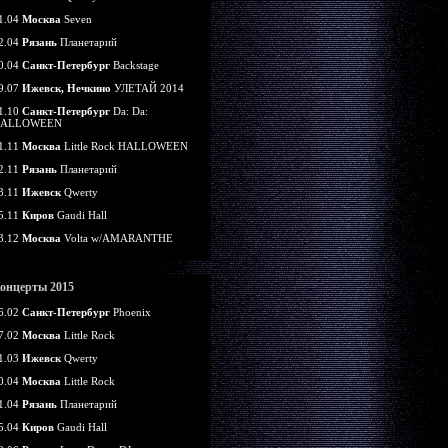
1.04
Москва
Seven
2.04
Рязань
Планетарий
0.04
Санкт-Петербург
Backstage
9.07
Ижевск, Нечкино
УЛЕТАЙ 2014
1.10
Санкт-Петербург
Da: Da:
ALLOWEEN
1.11
Москва
Little Rock HALLOWEEN
2.11
Рязань
Планетарий
8.11
Ижевск
Qwerty
5.11
Киров
Gaudi Hall
3.12
Москва
Volta w/AMARANTHE
онцерты 2015
6.02
Санкт-Петербург
Phoenix
7.02
Москва
Little Rock
1.03
Ижевск
Qwerty
0.04
Москва
Little Rock
1.04
Рязань
Планетарий
5.04
Киров
Gaudi Hall