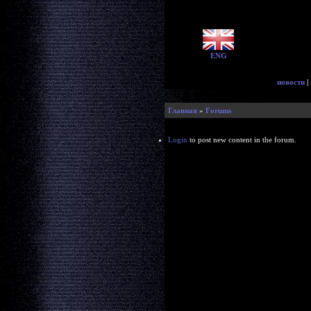
ENG
новости
|
Главная
»
Forums
Login
to post new content in the forum.