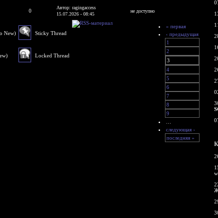
0
Автор: ragingaccess
0
не доступно
1
15.07.2026 - 08:45
1
« первая
No New)
Sticky Thread
‹ предыдущая
2
1
1
2
New)
Locked Thread
2
3
4
2
5
2
6
0
7
3
8
S
9
0
…
следующая ›
последняя »
К
2
1
w
2
Ж
2
3