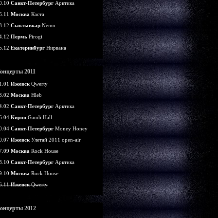
0.10
Санкт-Петербург
Арктика
6.11
Москва
Каста
8.12
Сыктывкар
Nemo
4.12
Пермь
Pirogi
5.12
Екатеринбург
Нирвана
онцерты 2011
1.01
Ижевск
Qwerty
3.02
Москва
Hleb
4.02
Санкт-Петербург
Арктика
6.04
Киров
Gaudi Hall
0.04
Санкт-Петербург
Money Honey
0.07
Ижевск
Улетай 2011 open-air
7.09
Москва
Rock House
8.10
Санкт-Петербург
Арктика
9.10
Москва
Rock House
6.11
Ижевск
Qwerty
онцерты 2012