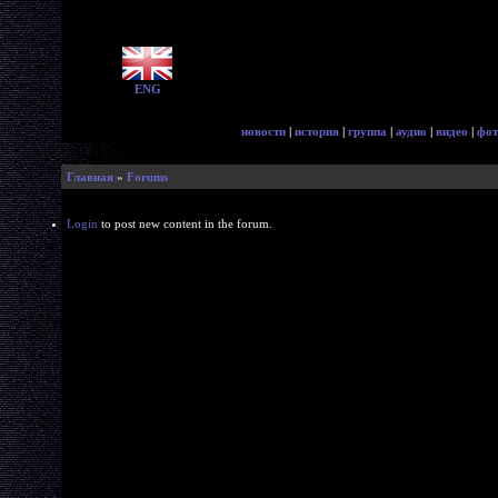
ENG
новости
|
история
|
группа
|
аудио
|
видео
|
фот
Главная
»
Forums
Login
to post new content in the forum.