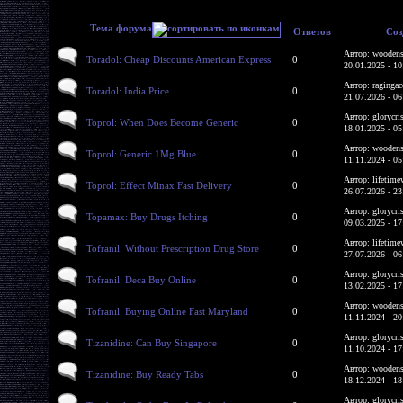
Тема форума
Ответов
Соз
Автор: woodens
Toradol: Cheap Discounts American Express
0
20.01.2025 - 10
Автор: ragingac
Toradol: India Price
0
21.07.2026 - 06
Автор: glorycri
Toprol: When Does Become Generic
0
18.01.2025 - 05
Автор: woodens
Toprol: Generic 1Mg Blue
0
11.11.2024 - 05
Автор: lifetime
Toprol: Effect Minax Fast Delivery
0
26.07.2026 - 23
Автор: glorycri
Topamax: Buy Drugs Itching
0
09.03.2025 - 17
Автор: lifetime
Tofranil: Without Prescription Drug Store
0
27.07.2026 - 06
Автор: glorycri
Tofranil: Deca Buy Online
0
13.02.2025 - 17
Автор: woodens
Tofranil: Buying Online Fast Maryland
0
11.11.2024 - 20
Автор: glorycri
Tizanidine: Can Buy Singapore
0
11.10.2024 - 17
Автор: woodens
Tizanidine: Buy Ready Tabs
0
18.12.2024 - 18
Автор: glorycri