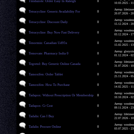
Tinidazole: Order Easy In Raleigh
0
10.03.2025 - 11
Автор: lifetime
Tetracycline: Generic Availability For
0
20.07.2026 - 20
Автор: woodens
Tetracycline: Discount Daily
0
15.12.2024 - 20
Автор: woodens
Tetracycline: Buy Now Fast Delivery
0
03.12.2024 - 17
Автор: woodens
Tenormin: Canadian Ud95x
0
15.02.2025 - 13
Автор: glorycri
Temovate: Pharmacy India 0
0
01.12.2024 - 02
Автор: lifetime
Tegretol: Buy Generic Online Canada
0
31.07.2026 - 10
Автор: woodens
Tamoxifen: Order Tablet
0
25.11.2024 - 05
Автор: woodens
Tamoxifen: How To Purchase
0
14.02.2025 - 11
Автор: woodens
Tadapox: Without Prescription Or Membership
0
10.10.2024 - 02
Автор: woodens
Tadapox: Cr Cost
0
09.11.2024 - 23
Автор: lifetime
Tadalis: Can I Buy
0
22.07.2026 - 10
Автор: woodens
Tadalis: Procure Online
0
03.07.2025 - 23