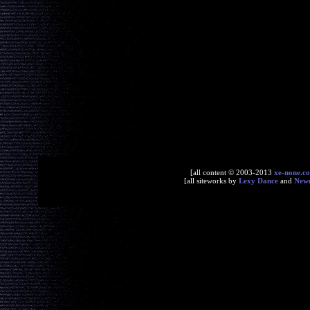
[all content © 2003-2013
xe-none.c
[all siteworks by
Lexy Dance
and
New