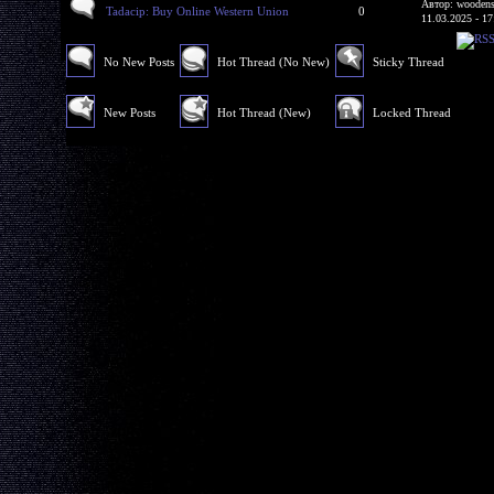
Автор: woodens
Tadacip: Buy Online Western Union
0
11.03.2025 - 17
No New Posts
Hot Thread (No New)
Sticky Thread
New Posts
Hot Thread (New)
Locked Thread