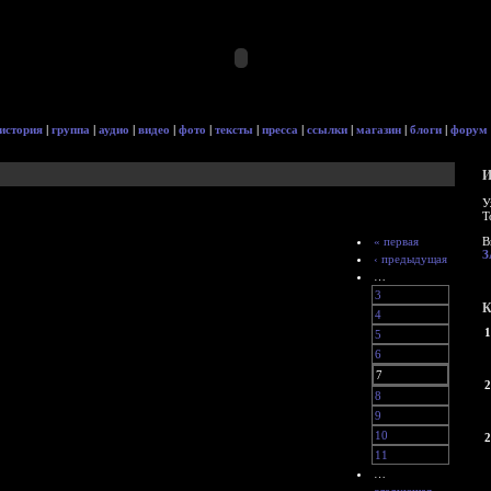
история
|
группа
|
аудио
|
видео
|
фото
|
тексты
|
пресса
|
ссылки
|
магазин
|
блоги
|
форум
И
У
Т
« первая
В
З
‹ предыдущая
…
3
К
4
1
5
6
7
2
8
9
10
2
11
…
следующая ›