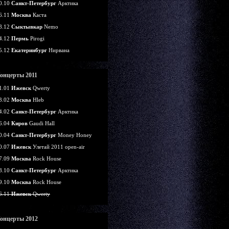
0.10
Санкт-Петербург
Арктика
6.11
Москва
Каста
8.12
Сыктывкар
Nemo
4.12
Пермь
Pirogi
5.12
Екатеринбург
Нирвана
онцерты 2011
1.01
Ижевск
Qwerty
3.02
Москва
Hleb
4.02
Санкт-Петербург
Арктика
6.04
Киров
Gaudi Hall
0.04
Санкт-Петербург
Money Honey
0.07
Ижевск
Улетай 2011 open-air
7.09
Москва
Rock House
8.10
Санкт-Петербург
Арктика
9.10
Москва
Rock House
6.11
Ижевск
Qwerty
онцерты 2012