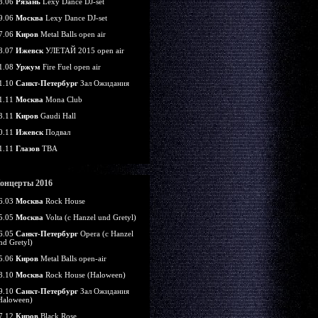
8.06
Рязань
Lexy Dance DJ-set
9.06
Москва
Lexy Dance DJ-set
7.06
Киров
Metal Balls open air
8.07
Ижевск
УЛЕТАЙ 2015 open air
1.08
Уржум
Fire Fuel open air
1.10
Санкт-Петербург
Зал Ожидания
1.11
Москва
Mona Club
3.11
Киров
Gaudi Hall
0.11
Ижевск
Подвал
1.11
Глазов
TBA
онцерты 2016
6.03
Москва
Rock House
5.05
Москва
Volta (c Hanzel und Gretyl)
6.05
Санкт-Петербург
Opera (c Hanzel
nd Gretyl)
5.06
Киров
Metal Balls open-air
8.10
Москва
Rock House (Haloween)
9.10
Санкт-Петербург
Зал Ожидания
Haloween)
7.12
Киров
Black Rose