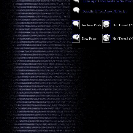
Rumalaya: Order Australia No Prescr
Bystolic: Effect Amex No Script
No New Posts
Hot Thread (
New Posts
Hot Thread (