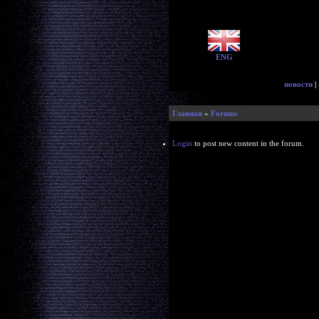
ENG
новости
|
Главная
»
Forums
Login
to post new content in the forum.