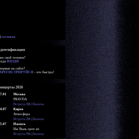
|
гостевая
дентификация
же свой человек?
огда
ВХОДИ
первые на сайте?
АРЕГИСТРИРУЙСЯ
- это быстро!
онцерты 2026
7.01
Москва
PRAVDA
Встреча ВК
|
Билеты
4.07
Киров
Атмосфера
Встреча ВК
|
Билеты
5.07
Ижевск
Иж Выль open air
Встреча ВК
|
Билеты