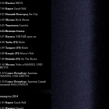
3.04
Ижевск
МЕГА
7.04
Киров
Gaudi Hall
4.05
Нижний Новгород
Sin City
5.05
Москва
Rock House
8.05
Череповец
Camelot
9.05
Вологда
Оливер
0.07
Ижевск
УЛЕТАЙ open-air
4.09
Turku (FI)
Klubi
5.09
Tampere (FI)
Klubi
6.09
Kuopio (FI)
Henry's Pub
7.09
Helsinki (FI)
On The Rocks
2.10
Москва
Volta w/HANZEL UND
RETYL
3.10
Санкт-Петербург
Арктика
/HANZEL UND GRETYL
6.10
Санкт-Петербург
Арктика Самый
трашный HALLOWEEN
онцерты 2014
1.03
Киров
Gaudi Hall
5.03
Ижевск
Qwerty