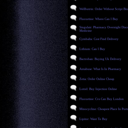
Wellbutrin: Order Without Script Bi
Fluoxetine: Where Can I Buy
Singulair: Pharmacy Overnight Disc
Medicine
Cymbalta: Cost Find Delivery
Lithium: Can I Buy
Bactroban: Buying Uk Delivery
Antabuse: What Is In Pharmacy
Zetia: Order Online Cheap
Lotrel: Buy Injection Online
Fluoxetine: Cvs Can Buy London
Minocycline: Cheapest Place In Por
Lipitor: Want To Buy