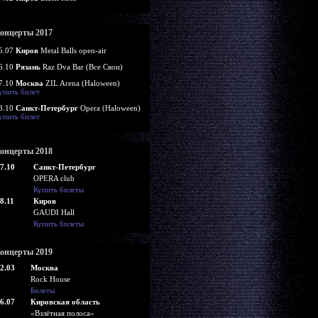
онцерты 2017
5.07
Киров
Metal Balls open-air
6.10
Рязань
Raz Dva Bar (Все Свои)
7.10
Москва
ZIL Arena (Haloween)
упить билет
8.10
Санкт-Петербург
Opera (Haloween)
упить билет
онцерты 2018
7.10
Санкт-Петербург
OPERA club
Купить билеты
8.11
Киров
GAUDI Hall
Купить билеты
онцерты 2019
2.03
Москва
Rock House
Билеты
6.07
Кировская область
«Взлётная полоса»