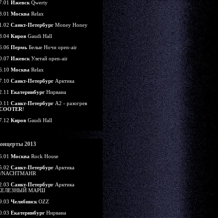
7.01
Ижевск
Qwerty
3.01
Москва
Relax
1.02
Санкт-Петербург
Money Honey
8.04
Киров
Gaudi Hall
6.06
Пермь
Белые Ночи open-air
0.07
Ижевск
Улетай open-air
6.10
Москва
Relax
7.10
Санкт-Петербург
Арктика
2.11
Екатеринбург
Нирвана
0.11
Санкт-Петербург
А2 - разогрев
COOTER
!
7.12
Киров
Gaudi Hall
онцерты 2013
6.01
Москва
Rock House
5.02
Санкт-Петербург
Арктика
/NACHTMAHR
2.03
Санкт-Петербург
Арктика
ЕЛЕЗНЫЙ МАРШ
9.03
Челябинск
OZZ
0.03
Екатеринбург
Нирвана