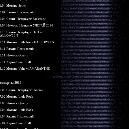
1.04
Москва
Seven
2.04
Рязань
Планетарий
0.04
Санкт-Петербург
Backstage
9.07
Ижевск, Нечкино
УЛЕТАЙ 2014
1.10
Санкт-Петербург
Da: Da:
ALLOWEEN
1.11
Москва
Little Rock HALLOWEEN
2.11
Рязань
Планетарий
8.11
Ижевск
Qwerty
5.11
Киров
Gaudi Hall
3.12
Москва
Volta w/AMARANTHE
онцерты 2015
6.02
Санкт-Петербург
Phoenix
7.02
Москва
Little Rock
1.03
Ижевск
Qwerty
0.04
Москва
Little Rock
1.04
Рязань
Планетарий
5.04
Киров
Gaudi Hall