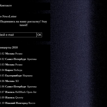
Контакте
e-NewsLetter
Подпишись на нашу рассылку! Stay
tuned!
онцерты 2010
5.02
Москва
Релакс
4.02
Санкт-Петербург
Арктика
0.03
Москва
Релакс
3.04
Киров
Победа
9.05
Екатеринбург
Нирвана
4.06
Москва
ХО
5.06
Санкт-Петербург
Арктика
3.07
Ижевск
HellMark Open Air
6.09
Ижевск
Qwerty
1.10
Нижний Новгород
Rocco