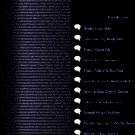
Тема форума
Hytrin: Large Order
Tizanidine: Buy Ready Tabs
Plendil: Cheap Sale
Zebeta: Can I Purchase
Plendil: Where To Buy Next
Zanaflex: Order Online Canada Ahzi
Arcoxia: Does Come In Generic
Tricor: Is Generic Available
Lamisil: Where Can I Buy
Meridia: Pharmacy 15Mg No Doctor
Brahmi: 3 Days Delivery