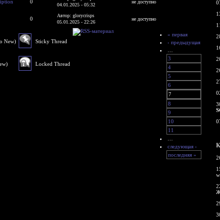
iption
0
не доступно
0
04.01.2025 - 05:32
1
Автор: glorycrisps
0
не доступно
05.01.2025 - 22:26
1
« первая
2
No New)
Sticky Thread
‹ предыдущая
1
…
3
2
New)
Locked Thread
4
2
5
2
6
0
7
8
3
S
9
10
0
11
…
К
следующая ›
последняя »
2
1
w
2
Ж
2
3