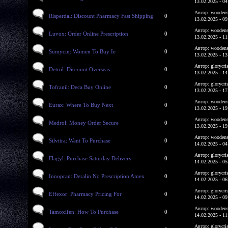
13.02.2025 - 04
Автор: woodens
Risperdal: Discount Pharmacy Fast Shipping
0
13.02.2025 - 09
Автор: woodens
Luvox: Order Online Prescription
0
13.02.2025 - 11
Автор: woodens
Sumycin: Women To Buy Ie
0
13.02.2025 - 13
Автор: glorycri
Detrol: Discount Overseas
0
13.02.2025 - 14
Автор: glorycri
Tofranil: Deca Buy Online
0
13.02.2025 - 17
Автор: woodens
Eurax: Where To Buy Next
0
13.02.2025 - 19
Автор: woodens
Medrol: Money Order Secure
0
13.02.2025 - 19
Автор: woodens
Silvitra: Want To Purchase
0
14.02.2025 - 04
Автор: glorycri
Flagyl: Purchase Saturday Delivery
0
14.02.2025 - 05
Автор: glorycri
Innopran: Deralin No Prescription Amex
0
14.02.2025 - 06
Автор: glorycri
Effexor: Pharmacy Pricing For
0
14.02.2025 - 09
Автор: woodens
Tamoxifen: How To Purchase
0
14.02.2025 - 11
Автор: glorycri