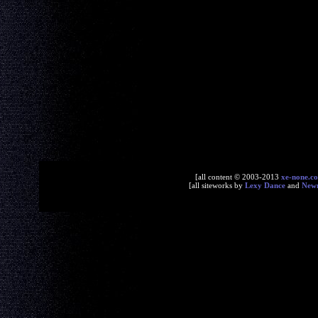
[all content © 2003-2013
xe-none.c
[all siteworks by
Lexy Dance
and
New