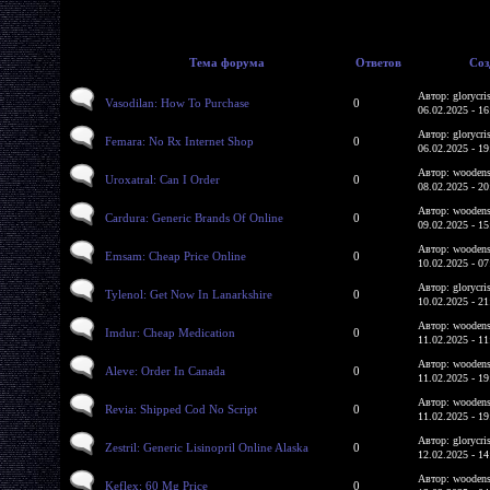
Тема форума
Ответов
Соз
Автор: glorycri
Vasodilan: How To Purchase
0
06.02.2025 - 16
Автор: glorycri
Femara: No Rx Internet Shop
0
06.02.2025 - 19
Автор: woodens
Uroxatral: Can I Order
0
08.02.2025 - 20
Автор: woodens
Cardura: Generic Brands Of Online
0
09.02.2025 - 15
Автор: woodens
Emsam: Cheap Price Online
0
10.02.2025 - 07
Автор: glorycri
Tylenol: Get Now In Lanarkshire
0
10.02.2025 - 21
Автор: woodens
Imdur: Cheap Medication
0
11.02.2025 - 11
Автор: woodens
Aleve: Order In Canada
0
11.02.2025 - 19
Автор: woodens
Revia: Shipped Cod No Script
0
11.02.2025 - 19
Автор: glorycri
Zestril: Generic Lisinopril Online Alaska
0
12.02.2025 - 14
Автор: woodens
Keflex: 60 Mg Price
0