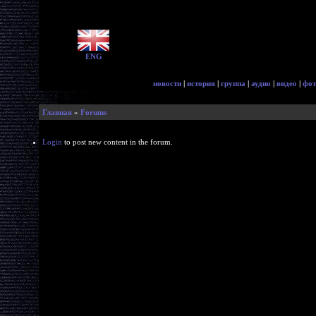
ENG
новости
|
история
|
группа
|
аудио
|
видео
|
фот
Главная
»
Forums
Login
to post new content in the forum.