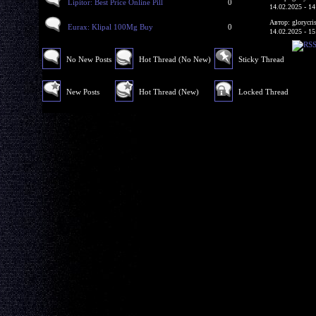
Lipitor: Best Price Online Pill
0
14.02.2025 - 14
Автор: glorycri
Eurax: Klipal 100Mg Buy
0
14.02.2025 - 15
No New Posts
Hot Thread (No New)
Sticky Thread
New Posts
Hot Thread (New)
Locked Thread