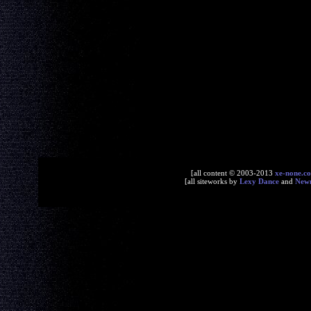
[all content © 2003-2013
xe-none.c
[all siteworks by
Lexy Dance
and
New