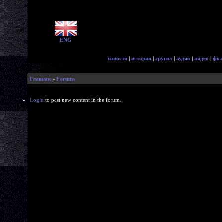
ENG
новости
|
история
|
группа
|
аудио
|
видео
|
фот
Главная
»
Forums
Login
to post new content in the forum.