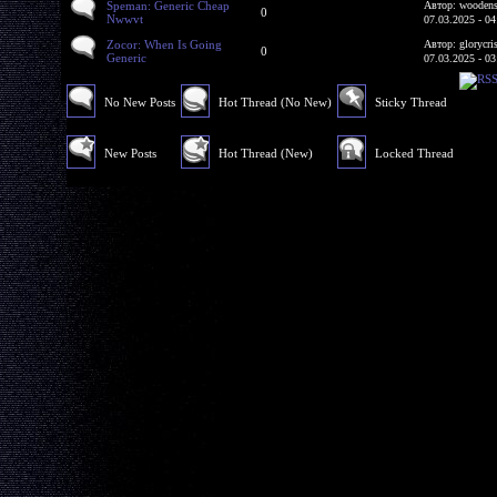
Speman: Generic Cheap
Автор: woodens
0
Nwwvt
07.03.2025 - 04
Zocor: When Is Going
Автор: glorycri
0
Generic
07.03.2025 - 03
No New Posts
Hot Thread (No New)
Sticky Thread
New Posts
Hot Thread (New)
Locked Thread