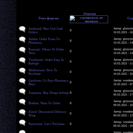
Ответов
Тема форума
Соз
Anafranil: Buy Cod Cash
Автор: glorycri
0
Orders
10.03.2025 - 16
Adalat: Order From Us
Автор: glorycri
0
Pharmacy
10.03.2025 - 14
Prazosin: Where To Order
Автор: glorycri
0
Next
10.03.2025 - 14
Tinidazole: Order Easy In
Автор: glorycri
0
Raleigh
10.03.2025 - 11
Meldonium: How To
Автор: glorycri
0
Purchase
10.03.2025 - 10
Geriforte: Co Pays Pharmacy
Автор: woodens
0
Bury
10.03.2025 - 07
Автор: glorycri
Topamax: Buy Drugs Itching
0
09.03.2025 - 17
Автор: glorycri
Brahmi: Want To Order
0
09.03.2025 - 16
Elavil: Discounted Delivery
Автор: woodens
0
Drug
09.03.2025 - 12
Автор: woodens
Neurontin: Can I Purchase
0
09.03.2025 - 10
Автор: woodens