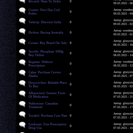
Rivotril: Want To Order
0
09.03.2025 - 06
Crestor: Next Day Cod
Автор: woodens
0
Fedex
09.03.2025 - 04
Автор: glorycri
Tadacip: Discount India
0
09.03.2025 - 02
Автор: woodens
Hydrea: Buying Australia
0
09.03.2025 - 01
Автор: glorycri
Cozaar: Buy Brand Otc Sale
0
08.03.2025 - 18
Seroflo: Phosphate 30Mg
Автор: glorycri
0
Buy Online
08.03.2025 - 14
Rogaine: Without
Автор: woodens
0
Prescription
08.03.2025 - 12
Calan: Purchase Covera
Автор: glorycri
0
Alaska
08.03.2025 - 07
Doxycycline: Reliable Place
Автор: glorycri
0
To Buy
08.03.2025 - 02
Allopurinol: Generic Form
Автор: glorycri
0
Of Medication
07.03.2025 - 21
Naltrexone: Canadian
Автор: glorycri
0
Treatment
07.03.2025 - 17
Автор: glorycri
Toradol: Purchase Cure Pain
0
07.03.2025 - 17
Leukeran: Free Prescription
Автор: glorycri
0
Drug Usa
07.03.2025 - 16