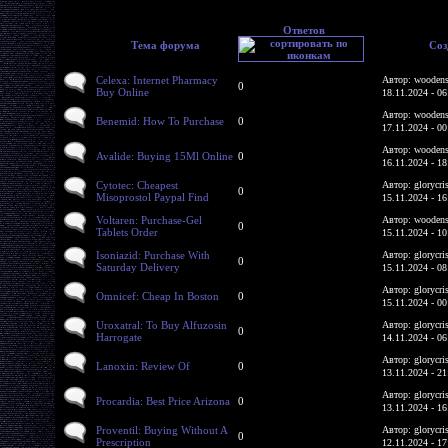
Ответов
Тема форума
Соз
Celexa: Internet Pharmacy
Автор: woodens
0
Buy Online
18.11.2024 - 06
Автор: woodens
Benemid: How To Purchase
0
17.11.2024 - 00
Автор: woodens
Avalide: Buying 15Ml Online
0
16.11.2024 - 18
Cytotec: Cheapest
Автор: glorycri
0
Misoprostol Paypal Find
15.11.2024 - 16
Voltaren: Purchase-Gel
Автор: woodens
0
Tablets Order
15.11.2024 - 10
Isoniazid: Purchase With
Автор: glorycri
0
Saturday Delivery
15.11.2024 - 08
Автор: glorycri
Omnicef: Cheap In Boston
0
15.11.2024 - 00
Uroxatral: To Buy Alfuzosin
Автор: glorycri
0
Harrogate
14.11.2024 - 06
Автор: glorycri
Lanoxin: Review Of
0
13.11.2024 - 21
Автор: glorycri
Procardia: Best Price Arizona
0
13.11.2024 - 16
Proventil: Buying Without A
Автор: glorycri
0
Prescription
12.11.2024 - 17