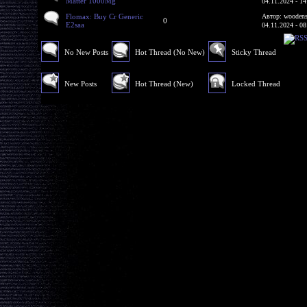
Matter 1000Mg
04.11.2024 - 14
Flomax: Buy Cr Generic
Автор: woodens
0
E2saa
04.11.2024 - 08
No New Posts
Hot Thread (No New)
Sticky Thread
New Posts
Hot Thread (New)
Locked Thread