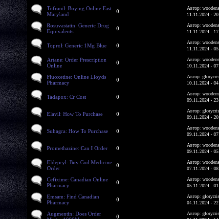
Tofranil: Buying Online Fast
Автор: woodens
0
Maryland
11.11.2024 - 20
Rosuvastatin: Generic Drug
Автор: woodens
0
Equivalents
11.11.2024 - 17
Автор: woodens
Toprol: Generic 1Mg Blue
0
11.11.2024 - 05
Artane: Order Prescription
Автор: woodens
0
Online
10.11.2024 - 07
Fluoxetine: Online Lloyds
Автор: glorycri
0
Pharmacy
10.11.2024 - 04
Автор: woodens
Tadapox: Cr Cost
0
09.11.2024 - 23
Автор: glorycri
Elavil: How To Purchase
0
09.11.2024 - 20
Автор: woodens
Suhagra: How To Purchase
0
09.11.2024 - 07
Автор: woodens
Promethazine: Can I Order
0
09.11.2024 - 05
Eldepryl: Buy Cod Medicine
Автор: woodens
0
Order
07.11.2024 - 08
Cefixime: Canadian Online
Автор: woodens
0
Pharmacy
05.11.2024 - 01
Emsam: Find Canadian
Автор: glorycri
0
Pharmacy
04.11.2024 - 22
Augmentin: Does Order
Автор: glorycri
0