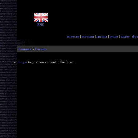
ENG
новости
|
история
|
группа
|
аудио
|
видео
|
фот
Главная
»
Forums
Login
to post new content in the forum.