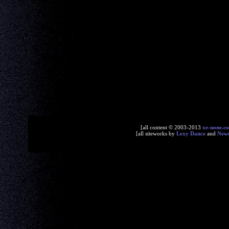
[all content © 2003-2013
xe-none.c
[all siteworks by
Lexy Dance
and
New