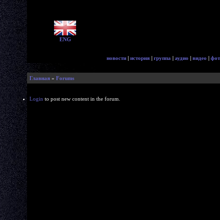
ENG
новости
|
история
|
группа
|
аудио
|
видео
|
фот
Главная
»
Forums
Login
to post new content in the forum.