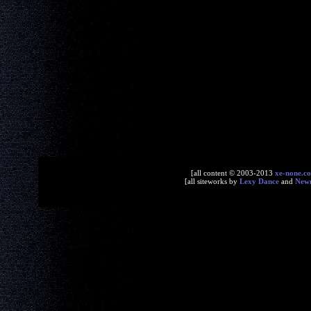
[all content © 2003-2013
xe-none.c
[all siteworks by
Lexy Dance
and
New