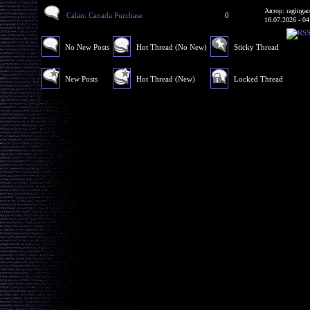
Автор: ragingac
Calan: Canada Purchase
0
16.07.2026 - 04
No New Posts
Hot Thread (No New)
Sticky Thread
New Posts
Hot Thread (New)
Locked Thread