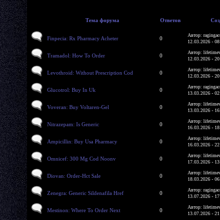
Тема форума
Ответов
Соз
Автор: ragingac
Finpecia: Rx Pharmacy Acheter
0
12.03.2026 - 08
Автор: lifetime
Tramadol: How To Order
0
12.03.2026 - 20
Автор: lifetime
Levothroid: Without Prescription Cod
0
12.03.2026 - 20
Автор: ragingac
Glucotrol: Buy In Uk
0
13.03.2026 - 02
Автор: lifetime
Voveran: Buy Voltaren-Gel
0
13.03.2026 - 16
Автор: lifetime
Nitrazepam: Is Generic
0
16.03.2026 - 18
Автор: lifetime
Ampicillin: Buy Usa Pharmacy
0
16.03.2026 - 22
Автор: lifetime
Omnicef: 300 Mg Cod Noonv
0
17.03.2026 - 13
Автор: lifetime
Diovan: Order-Hct Sale
0
18.03.2026 - 06
Автор: ragingac
Zenegra: Generic Sildenafila Href
0
13.07.2026 - 17
Автор: lifetime
Mestinon: Where To Order Next
0
13.07.2026 - 21