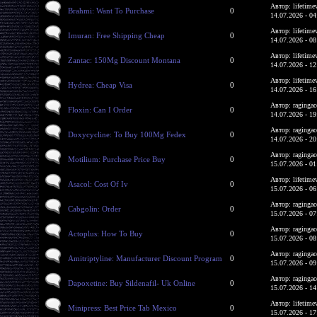
Автор: lifetime
Brahmi: Want To Purchase
0
14.07.2026 - 04
Автор: lifetime
Imuran: Free Shipping Cheap
0
14.07.2026 - 08
Автор: lifetime
Zantac: 150Mg Discount Montana
0
14.07.2026 - 12
Автор: lifetime
Hydrea: Cheap Visa
0
14.07.2026 - 16
Автор: ragingac
Floxin: Can I Order
0
14.07.2026 - 19
Автор: ragingac
Doxycycline: To Buy 100Mg Fedex
0
14.07.2026 - 20
Автор: ragingac
Motilium: Purchase Price Buy
0
15.07.2026 - 01
Автор: lifetime
Asacol: Cost Of Iv
0
15.07.2026 - 06
Автор: ragingac
Cabgolin: Order
0
15.07.2026 - 07
Автор: ragingac
Actoplus: How To Buy
0
15.07.2026 - 08
Автор: ragingac
Amitriptyline: Manufacturer Discount Program
0
15.07.2026 - 09
Автор: ragingac
Dapoxetine: Buy Sildenafil- Uk Online
0
15.07.2026 - 14
Автор: lifetime
Minipress: Best Price Tab Mexico
0
15.07.2026 - 17