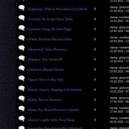
21.03.2025 - 23
Автор: glorycri
Augmentin: Without Prescription Fort Worth
0
21.03.2025 - 23
Автор: woodens
Uroxatral: No Script Check Tablet
0
22.03.2025 - 01
Автор: glorycri
Cymbalta: Cheap-Dn Over Night
0
22.03.2025 - 04
Автор: woodens
Orlistat: Purchase Discount Order
0
22.03.2025 - 12
Автор: woodens
Allopurinol: Order Pharmacy
0
22.03.2025 - 14
Автор: glorycri
Zolpidem: Buy Vardenafil
0
22.03.2025 - 17
Автор: glorycri
Colchicine: Brands Generic
0
23.03.2025 - 04
Автор: glorycri
Keppra: Want To Buy Tabs
0
23.03.2025 - 04
Автор: glorycri
Januvia: Generic Shipping Cod Saturday
0
23.03.2025 - 07
Автор: glorycri
Abilify: Buy In Manitoba
0
27.04.2025 - 08
Автор: woodens
Abana: Buy Brand Heartcare Colorado
0
27.04.2025 - 23
Автор: woodens
Januvia: Legally Order Now Cheap
0
02.05.2025 - 11
Amantadine Pms-Amantadine: Wholesale
Автор: glorycri