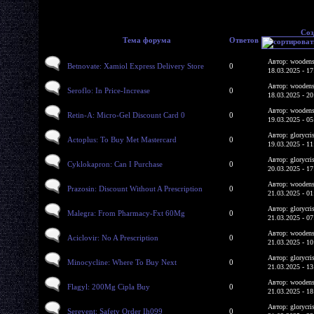
Соз
Тема форума
Ответов
Автор: woodens
Betnovate: Xamiol Express Delivery Store
0
18.03.2025 - 17
Автор: woodens
Seroflo: In Price-Increase
0
18.03.2025 - 20
Автор: woodens
Retin-A: Micro-Gel Discount Card 0
0
19.03.2025 - 05
Автор: glorycri
Actoplus: To Buy Met Mastercard
0
19.03.2025 - 11
Автор: glorycri
Cyklokapron: Can I Purchase
0
20.03.2025 - 17
Автор: woodens
Prazosin: Discount Without A Prescription
0
21.03.2025 - 01
Автор: glorycri
Malegra: From Pharmacy-Fxt 60Mg
0
21.03.2025 - 07
Автор: woodens
Aciclovir: No A Prescription
0
21.03.2025 - 10
Автор: glorycri
Minocycline: Where To Buy Next
0
21.03.2025 - 13
Автор: woodens
Flagyl: 200Mg Cipla Buy
0
21.03.2025 - 18
Автор: glorycri
Serevent: Safety Order Ih099
0