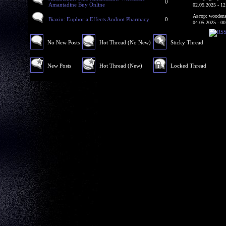
0
Amantadine Buy Online
02.05.2025 - 12
Автор: woodens
Biaxin: Euphoria Effects Andnot Pharmacy
0
04.05.2025 - 00
No New Posts
Hot Thread (No New)
Sticky Thread
New Posts
Hot Thread (New)
Locked Thread