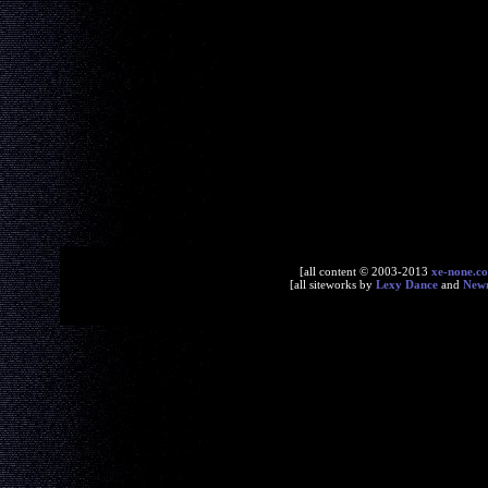
[all content © 2003-2013
xe-none.c
[all siteworks by
Lexy Dance
and
New