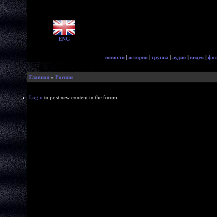
ENG
новости
|
история
|
группа
|
аудио
|
видео
|
фот
Главная
»
Forums
Login
to post new content in the forum.