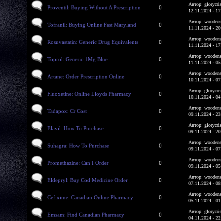
Автор: glorycri
Proventil: Buying Without A Prescription
0
12.11.2024 - 17
Автор: woodens
Tofranil: Buying Online Fast Maryland
0
11.11.2024 - 20
Автор: woodens
Rosuvastatin: Generic Drug Equivalents
0
11.11.2024 - 17
Автор: woodens
Toprol: Generic 1Mg Blue
0
11.11.2024 - 05
Автор: woodens
Artane: Order Prescription Online
0
10.11.2024 - 07
Автор: glorycri
Fluoxetine: Online Lloyds Pharmacy
0
10.11.2024 - 04
Автор: woodens
Tadapox: Cr Cost
0
09.11.2024 - 23
Автор: glorycri
Elavil: How To Purchase
0
09.11.2024 - 20
Автор: woodens
Suhagra: How To Purchase
0
09.11.2024 - 07
Автор: woodens
Promethazine: Can I Order
0
09.11.2024 - 05
Автор: woodens
Eldepryl: Buy Cod Medicine Order
0
07.11.2024 - 08
Автор: woodens
Cefixime: Canadian Online Pharmacy
0
05.11.2024 - 01
Автор: glorycri
Emsam: Find Canadian Pharmacy
0
04.11.2024 - 22