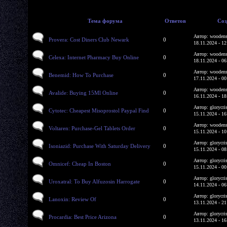
Тема форума
Ответов
Соз
Автор: woodens
Provera: Cost Diners Club Newark
0
18.11.2024 - 12
Автор: woodens
Celexa: Internet Pharmacy Buy Online
0
18.11.2024 - 06
Автор: woodens
Benemid: How To Purchase
0
17.11.2024 - 00
Автор: woodens
Avalide: Buying 15Ml Online
0
16.11.2024 - 18
Автор: glorycri
Cytotec: Cheapest Misoprostol Paypal Find
0
15.11.2024 - 16
Автор: woodens
Voltaren: Purchase-Gel Tablets Order
0
15.11.2024 - 10
Автор: glorycri
Isoniazid: Purchase With Saturday Delivery
0
15.11.2024 - 08
Автор: glorycri
Omnicef: Cheap In Boston
0
15.11.2024 - 00
Автор: glorycri
Uroxatral: To Buy Alfuzosin Harrogate
0
14.11.2024 - 06
Автор: glorycri
Lanoxin: Review Of
0
13.11.2024 - 21
Автор: glorycri
Procardia: Best Price Arizona
0
13.11.2024 - 16