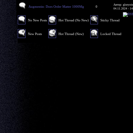
Автор: glorycri
Augmentin: Does Order Matter 1000Mg
0
04.11.2024 - 14
No New Posts
Hot Thread (No New)
Sticky Thread
New Posts
Hot Thread (New)
Locked Thread