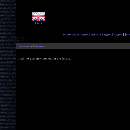
ENG
новости
|
история
|
группа
|
аудио
|
видео
|
фот
Главная
»
Forums
Login
to post new content in the forum.