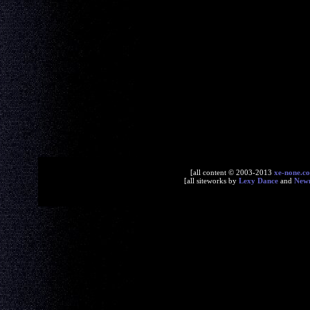
[all content © 2003-2013
xe-none.c
[all siteworks by
Lexy Dance
and
New