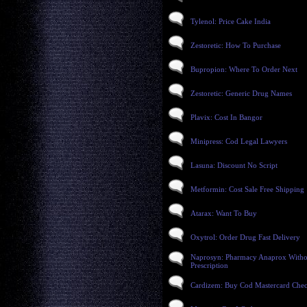
Tylenol: Price Cake India
Zestoretic: How To Purchase
Bupropion: Where To Order Next
Zestoretic: Generic Drug Names
Plavix: Cost In Bangor
Minipress: Cod Legal Lawyers
Lasuna: Discount No Script
Metformin: Cost Sale Free Shipping
Atarax: Want To Buy
Oxytrol: Order Drug Fast Delivery
Naprosyn: Pharmacy Anaprox Witho
Prescription
Cardizem: Buy Cod Mastercard Che