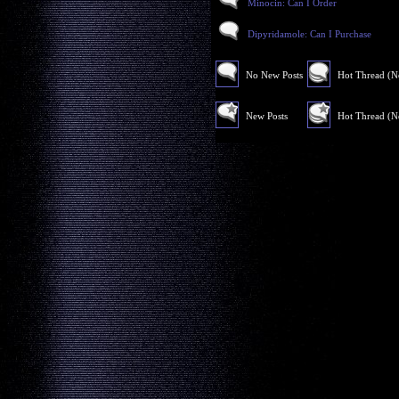
Minocin: Can I Order
Dipyridamole: Can I Purchase
No New Posts
Hot Thread (
New Posts
Hot Thread (