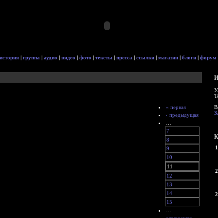
история
|
группа
|
аудио
|
видео
|
фото
|
тексты
|
пресса
|
ссылки
|
магазин
|
блоги
|
форум
И
У
Т
« первая
В
З
‹ предыдущая
…
7
К
8
1
9
10
11
2
12
13
14
2
15
…
следующая ›