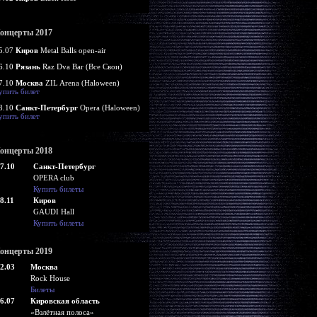
онцерты 2017
5.07
Киров
Metal Balls open-air
6.10
Рязань
Raz Dva Bar (Все Свои)
7.10
Москва
ZIL Arena (Haloween)
упить билет
8.10
Санкт-Петербург
Opera (Haloween)
упить билет
онцерты 2018
7.10
Санкт-Петербург
OPERA club
Купить билеты
8.11
Киров
GAUDI Hall
Купить билеты
онцерты 2019
2.03
Москва
Rock House
Билеты
6.07
Кировская область
«Взлётная полоса»