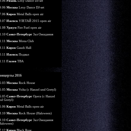
8.06
Рязань
Lexy Dance DJ-set
9.06
Москва
Lexy Dance DJ-set
7.06
Киров
Metal Balls open air
8.07
Ижевск
УЛЕТАЙ 2015 open air
1.08
Уржум
Fire Fuel open air
1.10
Санкт-Петербург
Зал Ожидания
1.11
Москва
Mona Club
3.11
Киров
Gaudi Hall
0.11
Ижевск
Подвал
1.11
Глазов
TBA
онцерты 2016
6.03
Москва
Rock House
5.05
Москва
Volta (c Hanzel und Gretyl)
6.05
Санкт-Петербург
Opera (c Hanzel
nd Gretyl)
5.06
Киров
Metal Balls open-air
8.10
Москва
Rock House (Haloween)
9.10
Санкт-Петербург
Зал Ожидания
Haloween)
7.12
Киров
Black Rose