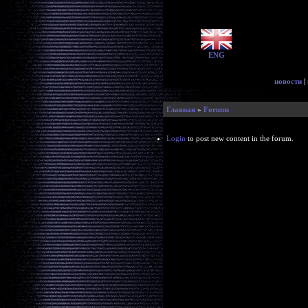
ENG
новости
|
Главная
»
Forums
Login
to post new content in the forum.