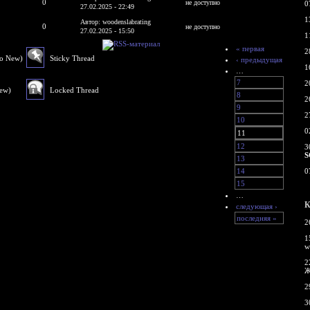
0
не доступно
0
27.02.2025 - 22:49
1
Автор: woodenslabrating
0
не доступно
27.02.2025 - 15:50
1
« первая
2
No New)
Sticky Thread
‹ предыдущая
1
…
7
2
New)
Locked Thread
8
2
9
2
10
0
11
12
3
S
13
14
0
15
…
К
следующая ›
последняя »
2
1
w
2
Ж
2
3