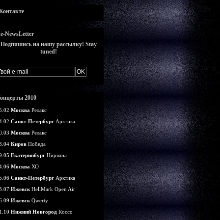
Контакте
e-NewsLetter
Подпишись на нашу рассылку! Stay
tuned!
онцерты 2010
5.02
Москва
Релакс
4.02
Санкт-Петербург
Арктика
0.03
Москва
Релакс
3.04
Киров
Победа
9.05
Екатеринбург
Нирвана
4.06
Москва
ХО
5.06
Санкт-Петербург
Арктика
3.07
Ижевск
HellMark Open Air
6.09
Ижевск
Qwerty
1.10
Нижний Новгород
Rocco