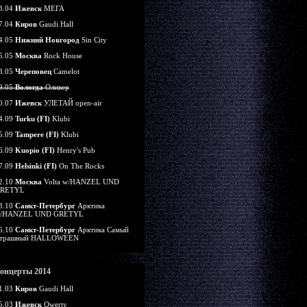
3.04
Ижевск
МЕГА
7.04
Киров
Gaudi Hall
4.05
Нижний Новгород
Sin City
5.05
Москва
Rock House
8.05
Череповец
Camelot
9.05
Вологда
Оливер
0.07
Ижевск
УЛЕТАЙ open-air
4.09
Turku (FI)
Klubi
5.09
Tampere (FI)
Klubi
6.09
Kuopio (FI)
Henry's Pub
7.09
Helsinki (FI)
On The Rocks
2.10
Москва
Volta w/HANZEL UND
RETYL
3.10
Санкт-Петербург
Арктика
/HANZEL UND GRETYL
6.10
Санкт-Петербург
Арктика Самый
трашный HALLOWEEN
онцерты 2014
1.03
Киров
Gaudi Hall
5.03
Ижевск
Qwerty