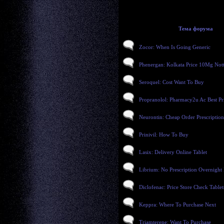
Тема форума
Zocor: When Is Going Generic
Phenergan: Kolkata Price 10Mg Not
Seroquel: Cost Want To Buy
Propranolol: Pharmacy2u Ac Best Pr
Neurontin: Cheap Order Prescription
Prinivil: How To Buy
Lasix: Delivery Online Tablet
Librium: No Prescription Overnight
Diclofenac: Price Store Check Tablet
Keppra: Where To Purchase Next
Triamterene: Want To Purchase