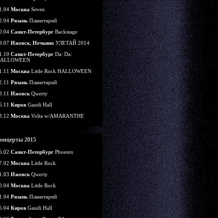
1.04
Москва
Seven
2.04
Рязань
Планетарий
0.04
Санкт-Петербург
Backstage
9.07
Ижевск, Нечкино
УЛЕТАЙ 2014
1.10
Санкт-Петербург
Da: Da:
ALLOWEEN
1.11
Москва
Little Rock HALLOWEEN
2.11
Рязань
Планетарий
8.11
Ижевск
Qwerty
5.11
Киров
Gaudi Hall
3.12
Москва
Volta w/AMARANTHE
онцерты 2015
6.02
Санкт-Петербург
Phoenix
7.02
Москва
Little Rock
1.03
Ижевск
Qwerty
0.04
Москва
Little Rock
1.04
Рязань
Планетарий
5.04
Киров
Gaudi Hall