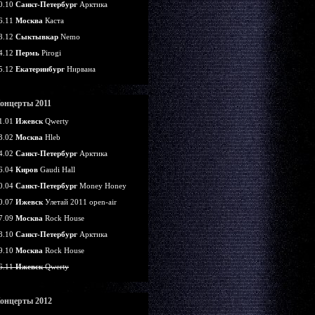
0.10
Санкт-Петербург
Арктика
6.11
Москва
Каста
8.12
Сыктывкар
Nemo
4.12
Пермь
Pirogi
5.12
Екатеринбург
Нирвана
онцерты 2011
1.01
Ижевск
Qwerty
3.02
Москва
Hleb
4.02
Санкт-Петербург
Арктика
6.04
Киров
Gaudi Hall
0.04
Санкт-Петербург
Money Honey
0.07
Ижевск
Улетай 2011 open-air
7.09
Москва
Rock House
8.10
Санкт-Петербург
Арктика
9.10
Москва
Rock House
6.11
Ижевск
Qwerty
онцерты 2012