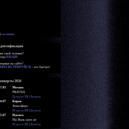
|
гостевая
дентификация
же свой человек?
огда
ВХОДИ
первые на сайте?
АРЕГИСТРИРУЙСЯ
- это быстро!
онцерты 2026
7.01
Москва
PRAVDA
Встреча ВК
|
Билеты
4.07
Киров
Атмосфера
Встреча ВК
|
Билеты
5.07
Ижевск
Иж Выль open air
Встреча ВК
|
Билеты