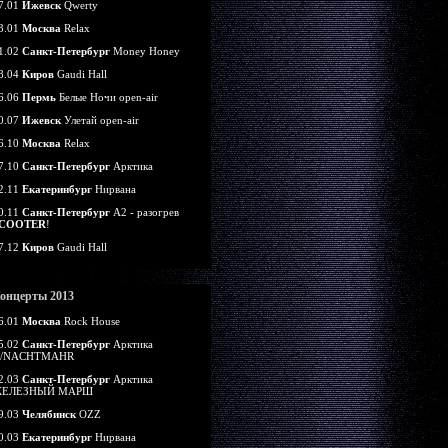
7.01
Ижевск
Qwerty
3.01
Москва
Relax
1.02
Санкт-Петербург
Money Honey
8.04
Киров
Gaudi Hall
6.06
Пермь
Белые Ночи open-air
0.07
Ижевск
Улетай open-air
6.10
Москва
Relax
7.10
Санкт-Петербург
Арктика
2.11
Екатеринбург
Нирвана
0.11
Санкт-Петербург
А2 - разогрев
COOTER
!
7.12
Киров
Gaudi Hall
онцерты 2013
6.01
Москва
Rock House
5.02
Санкт-Петербург
Арктика
/NACHTMAHR
2.03
Санкт-Петербург
Арктика
ЕЛЕЗНЫЙ МАРШ
9.03
Челябинск
OZZ
0.03
Екатеринбург
Нирвана