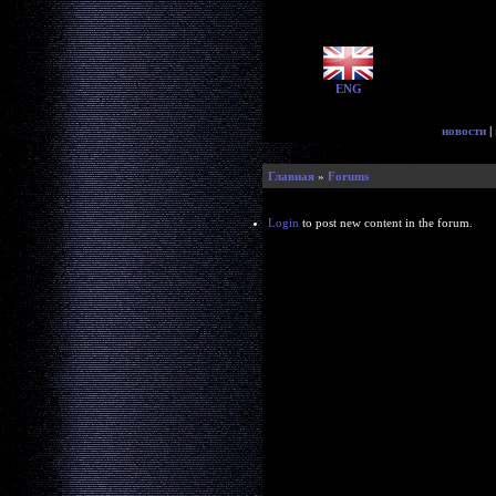
ENG
новости
|
Главная
»
Forums
Login
to post new content in the forum.