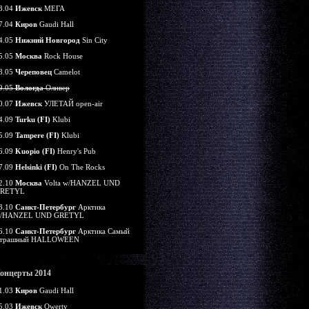
3.04
Ижевск
МЕГА
7.04
Киров
Gaudi Hall
4.05
Нижний Новгород
Sin City
5.05
Москва
Rock House
8.05
Череповец
Camelot
9.05
Вологда
Оливер
0.07
Ижевск
УЛЕТАЙ open-air
4.09
Turku (FI)
Klubi
5.09
Tampere (FI)
Klubi
6.09
Kuopio (FI)
Henry's Pub
7.09
Helsinki (FI)
On The Rocks
2.10
Москва
Volta w/HANZEL UND
RETYL
3.10
Санкт-Петербург
Арктика
/HANZEL UND GRETYL
6.10
Санкт-Петербург
Арктика Самый
трашный HALLOWEEN
онцерты 2014
1.03
Киров
Gaudi Hall
5.03
Ижевск
Qwerty