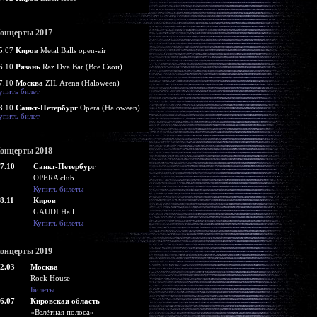
онцерты 2017
5.07
Киров
Metal Balls open-air
6.10
Рязань
Raz Dva Bar (Все Свои)
7.10
Москва
ZIL Arena (Haloween)
упить билет
8.10
Санкт-Петербург
Opera (Haloween)
упить билет
онцерты 2018
7.10
Санкт-Петербург
OPERA club
Купить билеты
8.11
Киров
GAUDI Hall
Купить билеты
онцерты 2019
2.03
Москва
Rock House
Билеты
6.07
Кировская область
«Взлётная полоса»