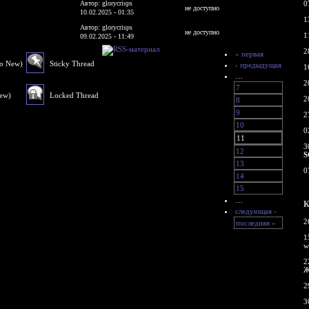
Автор: glorycrisps
0
не доступно
10.02.2025 - 01:35
1
Автор: glorycrisps
не доступно
1
09.02.2025 - 11:49
2
« первая
No New)
Sticky Thread
‹ предыдущая
1
…
2
7
New)
Locked Thread
2
8
9
2
10
0
11
3
12
S
13
0
14
15
…
К
следующая ›
2
последняя »
1
w
2
Ж
2
3