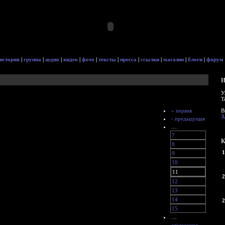
история
|
группа
|
аудио
|
видео
|
фото
|
тексты
|
пресса
|
ссылки
|
магазин
|
блоги
|
форум
И
У
Т
« первая
В
З
‹ предыдущая
…
7
К
8
1
9
10
11
2
12
13
14
2
15
…
следующая ›