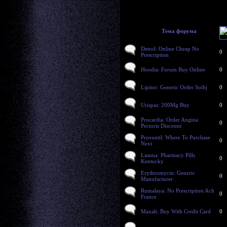
Тема форума
Detrol: Online Cheap No
0
Prescription
Hoodia: Forum Buy Online
0
Lipitor: Generic Order Soibj
0
Urispas: 200Mg Buy
0
Procardia: Order Angina
0
Pectoris Discount
Proventil: Where To Purchase
0
Next
Lasuna: Pharmacy Pills
0
Kentucky
Erythromycin: Generic
0
Manufacturer
Rumalaya: No Prescription Ach
0
France
Maxalt: Buy With Credit Card
0