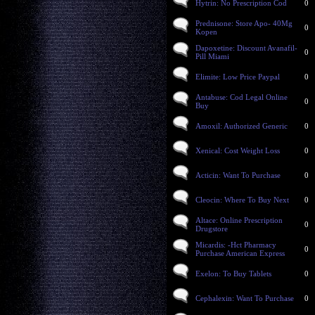
Hytrin: No Prescription Cod
0
Prednisone: Store Apo- 40Mg
0
Kopen
Dapoxetine: Discount Avanafil-
0
Pill Miami
Elimite: Low Price Paypal
0
Antabuse: Cod Legal Online
0
Buy
Amoxil: Authorized Generic
0
Xenical: Cost Weight Loss
0
Acticin: Want To Purchase
0
Cleocin: Where To Buy Next
0
Altace: Online Prescription
0
Drugstore
Micardis: -Hct Pharmacy
0
Purchase American Express
Exelon: To Buy Tablets
0
Cephalexin: Want To Purchase
0