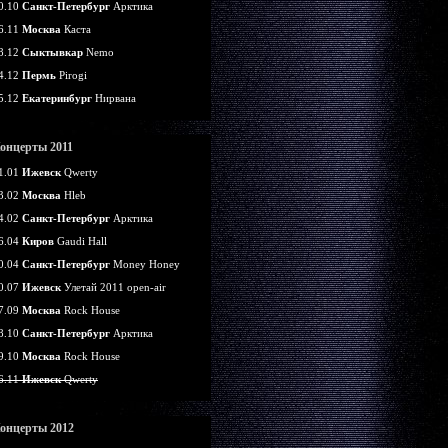
0.10
Санкт-Петербург
Арктика
6.11
Москва
Каста
8.12
Сыктывкар
Nemo
4.12
Пермь
Pirogi
5.12
Екатеринбург
Нирвана
онцерты 2011
1.01
Ижевск
Qwerty
3.02
Москва
Hleb
4.02
Санкт-Петербург
Арктика
6.04
Киров
Gaudi Hall
0.04
Санкт-Петербург
Money Honey
0.07
Ижевск
Улетай 2011 open-air
7.09
Москва
Rock House
8.10
Санкт-Петербург
Арктика
9.10
Москва
Rock House
6.11
Ижевск
Qwerty
онцерты 2012