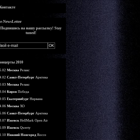
Контакте
e-NewsLetter
Подпишись на нашу рассылку! Stay
tuned!
онцерты 2010
5.02
Москва
Релакс
4.02
Санкт-Петербург
Арктика
0.03
Москва
Релакс
3.04
Киров
Победа
9.05
Екатеринбург
Нирвана
4.06
Москва
ХО
5.06
Санкт-Петербург
Арктика
3.07
Ижевск
HellMark Open Air
6.09
Ижевск
Qwerty
1.10
Нижний Новгород
Rocco