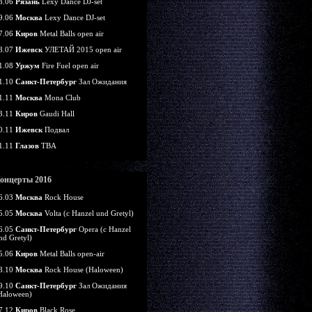
8.06
Рязань
Lexy Dance DJ-set
9.06
Москва
Lexy Dance DJ-set
7.06
Киров
Metal Balls open air
8.07
Ижевск
УЛЕТАЙ 2015 open air
1.08
Уржум
Fire Fuel open air
1.10
Санкт-Петербург
Зал Ожидания
1.11
Москва
Mona Club
3.11
Киров
Gaudi Hall
0.11
Ижевск
Подвал
1.11
Глазов
TBA
онцерты 2016
6.03
Москва
Rock House
5.05
Москва
Volta (c Hanzel und Gretyl)
6.05
Санкт-Петербург
Opera (c Hanzel
nd Gretyl)
5.06
Киров
Metal Balls open-air
8.10
Москва
Rock House (Haloween)
9.10
Санкт-Петербург
Зал Ожидания
Haloween)
7.12
Киров
Black Rose