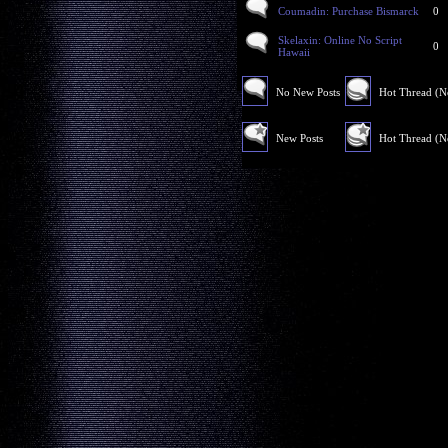
Coumadin: Purchase Bismarck
0
Skelaxin: Online No Script
0
Hawaii
No New Posts
Hot Thread (
New Posts
Hot Thread (