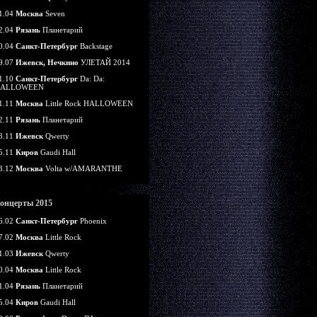
1.04
Москва
Seven
2.04
Рязань
Планетарий
0.04
Санкт-Петербург
Backstage
9.07
Ижевск, Нечкино
УЛЕТАЙ 2014
1.10
Санкт-Петербург
Da: Da:
ALLOWEEN
1.11
Москва
Little Rock HALLOWEEN
2.11
Рязань
Планетарий
8.11
Ижевск
Qwerty
5.11
Киров
Gaudi Hall
3.12
Москва
Volta w/AMARANTHE
онцерты 2015
6.02
Санкт-Петербург
Phoenix
7.02
Москва
Little Rock
1.03
Ижевск
Qwerty
0.04
Москва
Little Rock
1.04
Рязань
Планетарий
5.04
Киров
Gaudi Hall