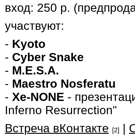
вход: 250 р. (предпрода
участвуют:
-
Kyoto
-
Cyber Snake
-
M.E.S.A.
-
Maestro Nosferatu
-
Xe-NONE
- презентац
Inferno Resurrection"
Встреча вКонтакте
|
[2]