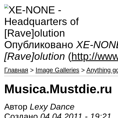
Опубликовано
XE-NONE 
[Rave]olution
(
http://ww
Главная
>
Image Galleries
>
Anything g
Musica.Mustdie.ru
Автор
Lexy Dance
Создано
04.04.2011 - 19:21