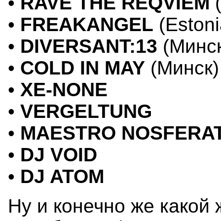
•
RAVE THE REQVIEM
(
•
FREAKANGEL
(Estoni
•
DIVERSANT:13
(Минск
•
COLD IN MAY
(Минск)
•
XE-NONE
•
VERGELTUNG
•
MAESTRO NOSFERA
•
DJ VOID
•
DJ ATOM
Ну и конечно же какой 