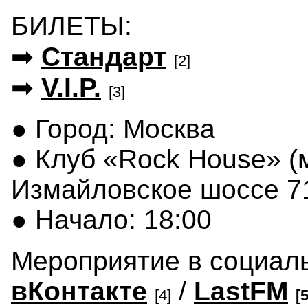
БИЛЕТЫ:
➡
Cтандарт
[2]
➡
V.I.P.
[3]
● Город: Москва
● Клуб «Rock House» (
Измайловское шоссе 71
● Начало: 18:00
Мероприятие в социаль
вКонтакте
/
LastFM
[4]
[5