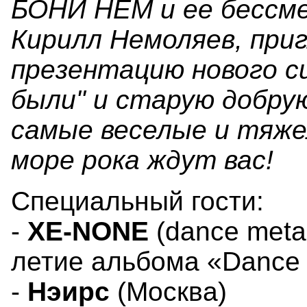
БОНИ НЕМ и ее бессм
Кирилл Немоляев, при
презентацию нового с
были" и старую добру
самые веселые и тяже
море рока ждут вас!
Специальный гости:
-
XE-NONE
(dance metal
летие альбома «Dance I
-
Нэирс
(Москва)