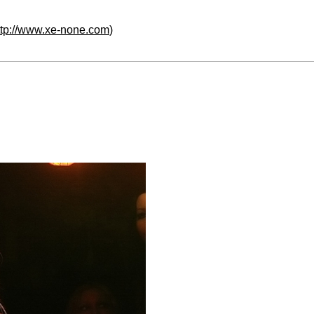
ttp://www.xe-none.com
)