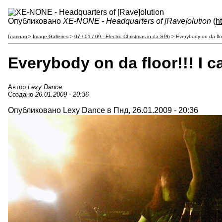
Опубликовано
XE-NONE - Headquarters of [Rave]olution
(
h
Главная
>
Image Galleries
>
07 / 01 / 09 - Electric Christmas in da SPb
> Everybody on da floo
Everybody on da floor!!! I c
Автор
Lexy Dance
Создано
26.01.2009 - 20:36
Опубликовано Lexy Dance в Пнд, 26.01.2009 - 20:36