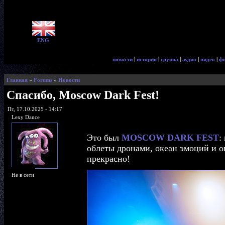
ENG
новости
|
история
|
группа
|
аудио
|
видео
|
ф
Главная
»
Forums
»
Новости
Спасибо, Moscow Dark Fest!
Пт, 17.10.2025 - 14:17
Lexy Dance
Это был
MOSCOW DARK FEST
:
облеты дронами, океан эмоций и ог
прекрасно!
Не в сети