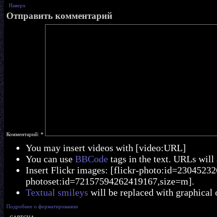
Наверх
Отправить комментарий
Комментарий:
*
You may insert videos with [video:URL]
You can use
BBCode
tags in the text. URLs will
Insert Flickr images: [flickr-photo:id=230452326
photoset:id=72157594262419167,size=m].
Textual smileys
will be replaced with graphical 
Подробнее о форматировании