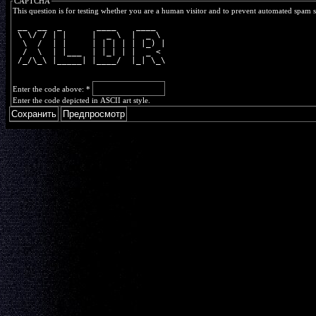
CAPTCHA
This question is for testing whether you are a human visitor and to prevent automated spam 
 __  __  _       ____    ____  
 \ \/ / | |     |  _ \  |  _ \ 
  \  /  | |     | | | | | |_) |
  /  \  | |___  | |_| | |  _ < 
 /_/\_\ |_____| |____/  |_| \_\
Enter the code above:
*
Enter the code depicted in ASCII art style.