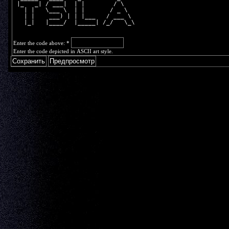
 |_   _| / ___|  | |        / \   
   | |   \___ \  | |       / _ \  
   | |    ___) | | |___   / ___ \ 
   |_|   |____/  |_____| /_/   \_\
Enter the code above:
*
Enter the code depicted in ASCII art style.