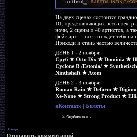
На двух сценах состоится гранди
DJ, представляющих весь спектр а
ночи, 2 сцены и 40 артистов, а т
фейс-арт — всё это ждет тебя на
Приходи и стань частью величест
ДЕНЬ 1 - 2 ноября:
Сруб ★ Otto Dix ★ Dominia ★ Il
Cyclone B /Estonia/ ★ Synthetis
Ninthshaft ★ Atom
ДЕНЬ 2 - 3 ноября:
Roman Rain ★ Deform ★ Digimort
Xe-None ★ Strong Product ★ Elli
вКонтакте
|
Билеты
Наверх
Отправить комментарий