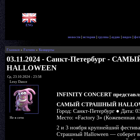
ENG
новости
|
история
|
группа
|
аудио
|
видео
|
фот
Главная
»
Forums
»
Концерты
03.11.2024 - Санкт-Петербург - С
HALLOWEEN
Ср, 23.10.2024 - 23:58
Lexy Dance
INFINITY CONCERT представля
САМЫЙ СТРАШНЫЙ HALLOW
Город: Санкт-Петербург ● Дата: 03
Место: «Factory 3» (Кожевенная л
Не в сети
2 и 3 ноября крупнейший фестив
Страшный Halloween — соберет в