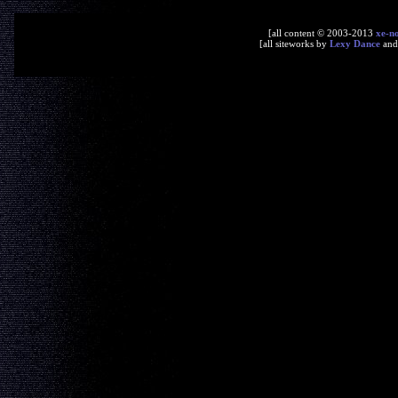
[all content © 2003-2013
xe-n
[all siteworks by
Lexy Dance
an