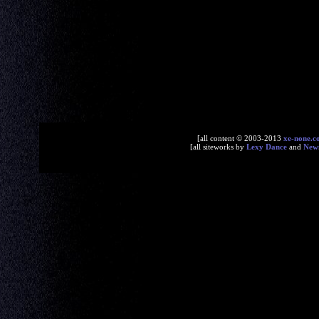
[all content © 2003-2013
xe-none.c
[all siteworks by
Lexy Dance
and
New