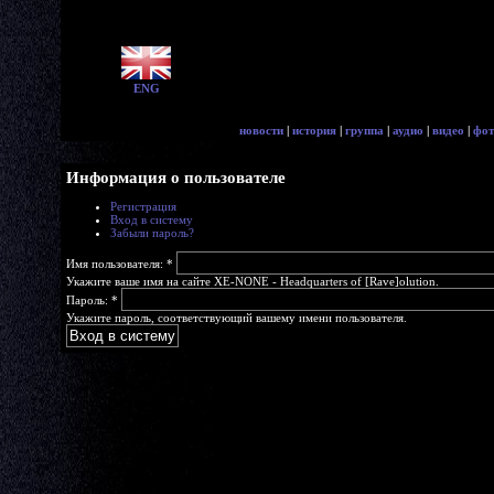
ENG
новости
|
история
|
группа
|
аудио
|
видео
|
фот
Информация о пользователе
Регистрация
Вход в систему
Забыли пароль?
Имя пользователя:
*
Укажите ваше имя на сайте XE-NONE - Headquarters of [Rave]olution.
Пароль:
*
Укажите пароль, соответствующий вашему имени пользователя.