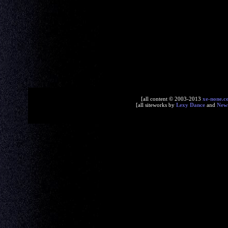
[all content © 2003-2013
xe-none.c
[all siteworks by
Lexy Dance
and
New