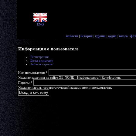
ENG
новости
|
история
|
группа
|
аудио
|
видео
|
фот
Информация о пользователе
Регистрация
Вход в систему
Забыли пароль?
Имя пользователя:
*
Укажите ваше имя на сайте XE-NONE - Headquarters of [Rave]olution.
Пароль:
*
Укажите пароль, соответствующий вашему имени пользователя.