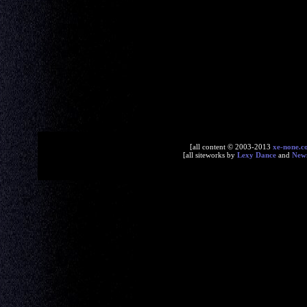
[all content © 2003-2013
xe-none.c
[all siteworks by
Lexy Dance
and
New