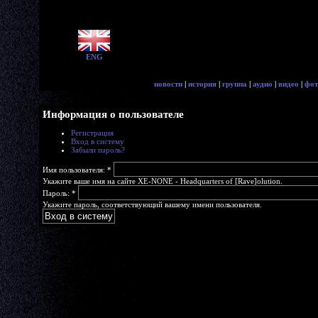
ENG
новости
|
история
|
группа
|
аудио
|
видео
|
фот
Информация о пользователе
Регистрация
Вход в систему
Забыли пароль?
Имя пользователя:
*
Укажите ваше имя на сайте XE-NONE - Headquarters of [Rave]olution.
Пароль:
*
Укажите пароль, соответствующий вашему имени пользователя.