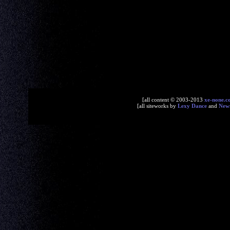
[all content © 2003-2013
xe-none.c
[all siteworks by
Lexy Dance
and
New