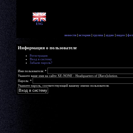
ENG
новости
|
история
|
группа
|
аудио
|
видео
|
фот
Информация о пользователе
Регистрация
Вход в систему
Забыли пароль?
Имя пользователя:
*
Укажите ваше имя на сайте XE-NONE - Headquarters of [Rave]olution.
Пароль:
*
Укажите пароль, соответствующий вашему имени пользователя.