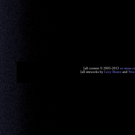
[all content © 2003-2013
xe-none.c
[all siteworks by
Lexy Dance
and
New