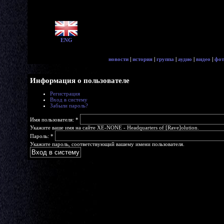
ENG
новости
|
история
|
группа
|
аудио
|
видео
|
фот
Информация о пользователе
Регистрация
Вход в систему
Забыли пароль?
Имя пользователя:
*
Укажите ваше имя на сайте XE-NONE - Headquarters of [Rave]olution.
Пароль:
*
Укажите пароль, соответствующий вашему имени пользователя.