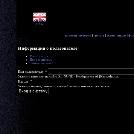
ENG
новости
|
история
|
группа
|
аудио
|
видео
|
фот
Информация о пользователе
Регистрация
Вход в систему
Забыли пароль?
Имя пользователя:
*
Укажите ваше имя на сайте XE-NONE - Headquarters of [Rave]olution.
Пароль:
*
Укажите пароль, соответствующий вашему имени пользователя.