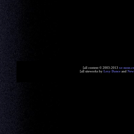
[all content © 2003-2013
xe-none.c
[all siteworks by
Lexy Dance
and
New