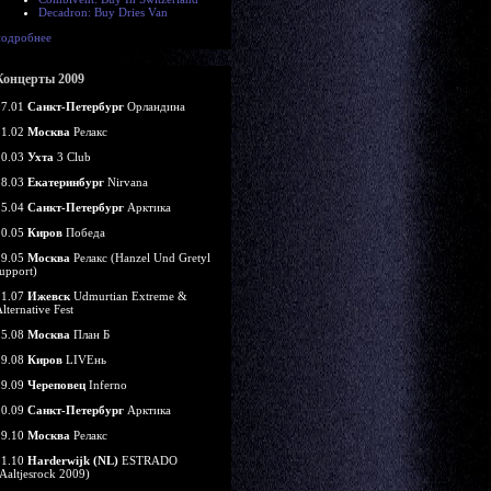
Decadron: Buy Dries Van
подробнее
Концерты 2009
07.01
Санкт-Петербург
Орландина
21.02
Москва
Релакс
20.03
Ухта
3 Club
28.03
Екатеринбург
Nirvana
25.04
Санкт-Петербург
Арктика
10.05
Киров
Победа
29.05
Москва
Релакс (Hanzel Und Gretyl
upport)
11.07
Ижевск
Udmurtian Extreme &
lternative Fest
15.08
Москва
План Б
29.08
Киров
LIVEнь
19.09
Череповец
Inferno
20.09
Санкт-Петербург
Арктика
29.10
Москва
Релакс
31.10
Harderwijk (NL)
ESTRADO
Aaltjesrock 2009)