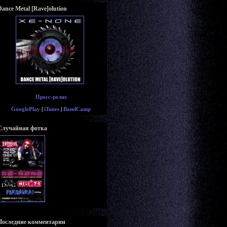
Dance Metal [Rave]olution
Пресс-релиз
GooglePlay
|
iTunes
|
BandCamp
Случайная фотка
Последние комментарии