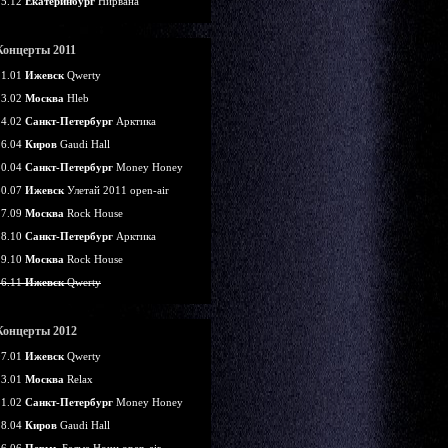
25.12
Екатеринбург
Нирвана
Концерты 2011
21.01
Ижевск
Qwerty
13.02
Москва
Hleb
14.02
Санкт-Петербург
Арктика
16.04
Киров
Gaudi Hall
30.04
Санкт-Петербург
Money Honey
30.07
Ижевск
Улетай 2011 open-air
17.09
Москва
Rock House
28.10
Санкт-Петербург
Арктика
29.10
Москва
Rock House
26.11
Ижевск
Qwerty
Концерты 2012
07.01
Ижевск
Qwerty
13.01
Москва
Relax
11.02
Санкт-Петербург
Money Honey
28.04
Киров
Gaudi Hall