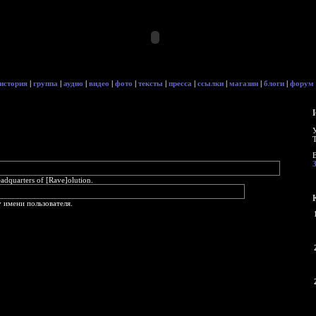
история
|
группа
|
аудио
|
видео
|
фото
|
тексты
|
пресса
|
ссылки
|
магазин
|
блоги
|
форум
quarters of [Rave]olution.
 имени пользователя.