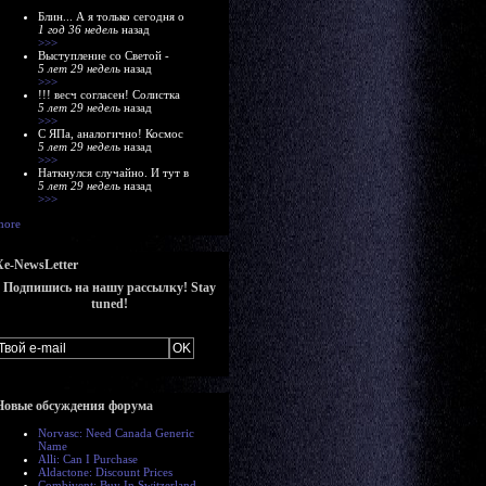
Блин... А я только сегодня о
1 год 36 недель
назад
>>>
Выступление со Светой -
5 лет 29 недель
назад
>>>
!!! весч согласен! Солистка
5 лет 29 недель
назад
>>>
С ЯПа, аналогично! Космос
5 лет 29 недель
назад
>>>
Наткнулся случайно. И тут в
5 лет 29 недель
назад
>>>
more
Xe-NewsLetter
Подпишись на нашу рассылку! Stay
tuned!
Новые обсуждения форума
Norvasc: Need Canada Generic
Name
Alli: Can I Purchase
Aldactone: Discount Prices
Combivent: Buy In Switzerland