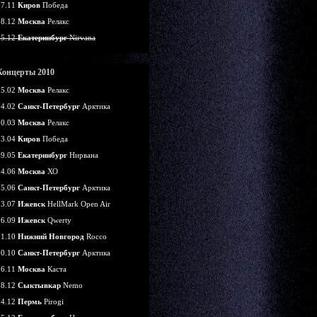
07.11
Киров
Победа
18.12
Москва
Релакс
25.12
Екатеринбург
Nirvana
Концерты 2010
05.02
Москва
Релакс
14.02
Санкт-Петербург
Арктика
20.03
Москва
Релакс
03.04
Киров
Победа
29.05
Екатеринбург
Нирвана
24.06
Москва
ХО
25.06
Санкт-Петербург
Арктика
03.07
Ижевск
HellMark Open Air
26.09
Ижевск
Qwerty
01.10
Нижний Новгород
Rocco
30.10
Санкт-Петербург
Арктика
26.11
Москва
Каста
18.12
Сыктывкар
Nemo
24.12
Пермь
Pirogi