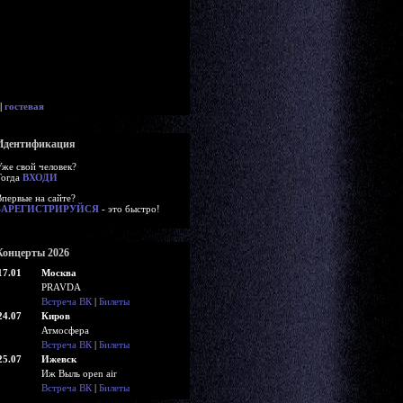
|
гостевая
Идентификация
Уже свой человек?
Тогда
ВХОДИ
Впервые на сайте?
ЗАРЕГИСТРИРУЙСЯ
- это быстро!
Концерты 2026
17.01
Москва
PRAVDA
Встреча ВК
|
Билеты
24.07
Киров
Атмосфера
Встреча ВК
|
Билеты
25.07
Ижевск
Иж Выль open air
Встреча ВК
|
Билеты