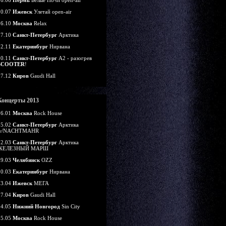
16.06
Пермь
Белые Ночи open-air
20.07
Ижевск
Улетай open-air
26.10
Москва
Relax
27.10
Санкт-Петербург
Арктика
02.11
Екатеринбург
Нирвана
30.11
Санкт-Петербург
А2 - разогрев
SCOOTER
!
07.12
Киров
Gaudi Hall
Концерты 2013
26.01
Москва
Rock House
15.02
Санкт-Петербург
Арктика
w/NACHTMAHR
22.03
Санкт-Петербург
Арктика
ЖЕЛЕЗНЫЙ МАРШ
29.03
Челябинск
OZZ
30.03
Екатеринбург
Нирвана
13.04
Ижевск
МЕГА
27.04
Киров
Gaudi Hall
04.05
Нижний Новгород
Sin City
05.05
Москва
Rock House