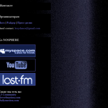
вКонтакте
Организаторам
Лого
|
Райдер
|
Пресс-релиз
Band contact:
lexydance@gmail.com
Xe-NOSPHERE
Также мы есть на:
LJ Community
Reverbnation.com
Dailymotion.com