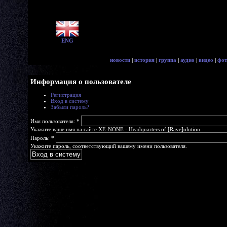
ENG
новости
|
история
|
группа
|
аудио
|
видео
|
фот
Информация о пользователе
Регистрация
Вход в систему
Забыли пароль?
Имя пользователя:
*
Укажите ваше имя на сайте XE-NONE - Headquarters of [Rave]olution.
Пароль:
*
Укажите пароль, соответствующий вашему имени пользователя.