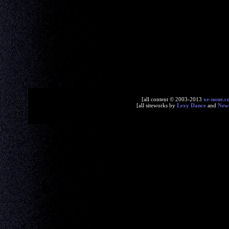
[all content © 2003-2013
xe-none.c
[all siteworks by
Lexy Dance
and
New